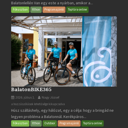
Balatonlellén Van egy este a nyárban, amikor a...
2026
bejegyzéshez
Fókuszban
Itthon
Programajánló
Toptúra online
BalatonBIKE365
2026. július 1.
Nagy József
BalatonBIKE365
a hozzászólások lehetősége kikapcsolva
Húsz szálláshely, egy hálózat, egy a célja: hogy a bringád ne
bejegyzéshez
legyen probléma a Balatonnál. Kerékpáros...
Fókuszban
Itthon
Outdoor
Programajánló
Toptúra online