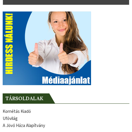
TÁRSOLDALAK
Kornétás Kiadó
Ufóvilág
A Jövő Háza Alapítvány