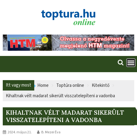
Skip
to
content
Itt vagy most
Home
Toptúra online
Kitekintő
Kihaltnak vélt madarat sikerült visszatelepíteni a vadonba
KIHALTNAK VÉLT MADARAT SIKERÜLT
VISSZATELEPÍTENI A VADONBA
2024. május 21.
B. Mezei Éva