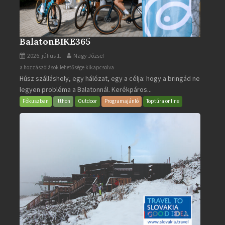
BalatonBIKE365
2026. július 1.
Nagy József
BalatonBIKE365
a hozzászólások lehetősége kikapcsolva
Húsz szálláshely, egy hálózat, egy a célja: hogy a bringád ne
bejegyzéshez
legyen probléma a Balatonnál. Kerékpáros...
Fókuszban
Itthon
Outdoor
Programajánló
Toptúra online