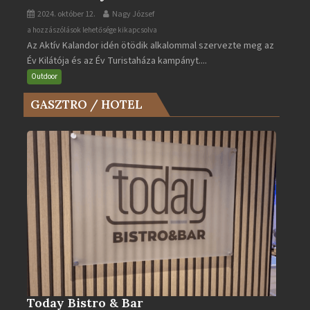
2024. október 12.
Nagy József
Az
a hozzászólások lehetősége kikapcsolva
Az Aktív Kalandor idén ötödik alkalommal szervezte meg az
Év
Év Kilátója és az Év Turistaháza kampányt....
Kilátója
és
Outdoor
az
GASZTRO / HOTEL
Év
Turistaháza
bejegyzéshez
Today Bistro & Bar