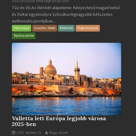
Aquacity
a hozzászólások lehetősége kikapcsolva
Tűz és Víz.Az élet két alapeleme. Kényeztesd magad belső
Poprad
és fizikai egyensúlyra Szlovákia legnagyobb kétszintes
·
wellnessközpontjában....
Wellness
és
Fókuszban
Gasztro / Hotel
Kitekintő
Programajánló
Gyógyfürdő
Toptúra online
bejegyzéshez
Valletta lett Európa legjobb városa
2025-ben
2025. október 13.
Nagy József