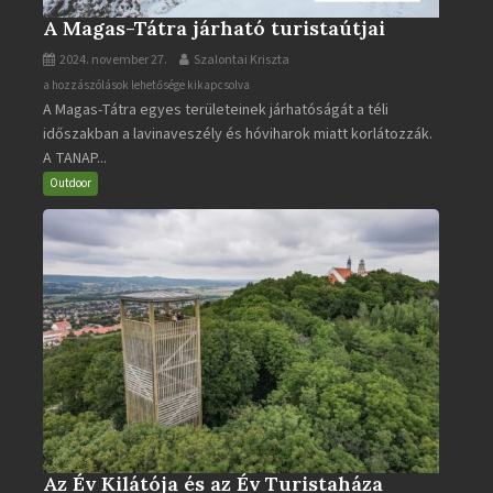
A Magas-Tátra járható turistaútjai
2024. november 27.
Szalontai Kriszta
A
a hozzászólások lehetősége kikapcsolva
A Magas-Tátra egyes területeinek járhatóságát a téli
Magas-
időszakban a lavinaveszély és hóviharok miatt korlátozzák.
Tátra
A TANAP...
járható
turistaútjai
Outdoor
bejegyzéshez
Az Év Kilátója és az Év Turistaháza