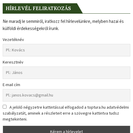
HÍRLEVÉL FELIRATKOZÁS
Ne maradj le semmiről, iratkozz fel hírlevelünkre, melyben hazai és
külföldi érdekességekről írunk.
Vezetéknév
Keresztnév
E-mail cím
A jelölő négyzetre kattintással elfogadod a toptura.hu adatvédelmi
szabályzatát, aminek a részleteit erre a szövegre kattintva tudsz
megtekinteni.