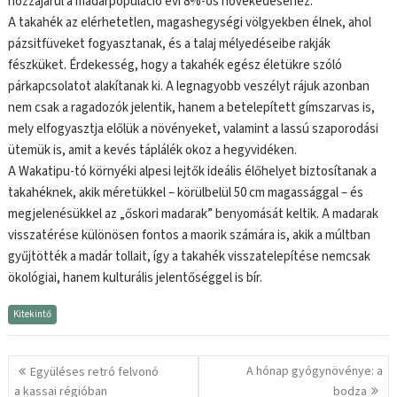
hozzájárul a madárpopuláció évi 8%-os növekedéséhez.
A takahék az elérhetetlen, magashegységi völgyekben élnek, ahol
pázsitfüveket fogyasztanak, és a talaj mélyedéseibe rakják
fészküket. Érdekesség, hogy a takahék egész életükre szóló
párkapcsolatot alakítanak ki. A legnagyobb veszélyt rájuk azonban
nem csak a ragadozók jelentik, hanem a betelepített gímszarvas is,
mely elfogyasztja előlük a növényeket, valamint a lassú szaporodási
ütemük is, amit a kevés táplálék okoz a hegyvidéken.
A Wakatipu-tó környéki alpesi lejtők ideális élőhelyet biztosítanak a
takahéknek, akik méretükkel – körülbelül 50 cm magassággal – és
megjelenésükkel az „őskori madarak” benyomását keltik. A madarak
visszatérése különösen fontos a maorik számára is, akik a múltban
gyűjtötték a madár tollait, így a takahék visszatelepítése nemcsak
ökológiai, hanem kulturális jelentőséggel is bír.
Kitekintő
Bejegyzés
A hónap gyógynövénye: a
Együléses retró felvonó
navigáció
a kassai régióban
bodza