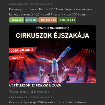
Pozsonyi
a hozzászólások lehetősége kikapcsolva
Pozsonyi Koronázási Napok 2026 Mária Terézia koronázása
Koronázási
kel életre július 24–26. között Pozsony közel 300 éven...
Napok
bejegyzéshez
Fókuszban
Kitekintő
Programajánló
Toptúra online
Cirkuszok Éjszakája 2026
2026. július 9.
B. Mezei Éva
Cirkuszok
a hozzászólások lehetősége kikapcsolva
Cirkuszok Éjszakája 2026 — extra műsor Budapesten és
Éjszakája