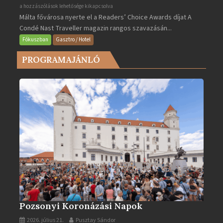
Valletta
a hozzászólások lehetősége kikapcsolva
Málta fővárosa nyerte el a Readers’ Choice Awards díjat A
lett
Condé Nast Traveller magazin rangos szavazásán...
Európa
legjobb
Fókuszban
Gasztro / Hotel
városa
PROGRAMAJÁNLÓ
2025-
ben
bejegyzéshez
Pozsonyi Koronázási Napok
2026. július 21.
Pusztay Sándor