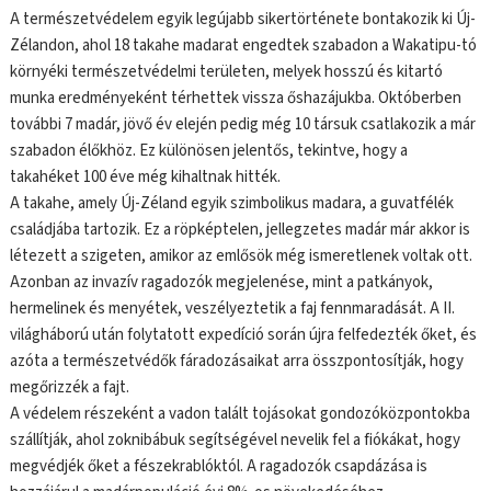
A természetvédelem egyik legújabb sikertörténete bontakozik ki Új-
Zélandon, ahol 18 takahe madarat engedtek szabadon a Wakatipu-tó
környéki természetvédelmi területen, melyek hosszú és kitartó
munka eredményeként térhettek vissza őshazájukba. Októberben
további 7 madár, jövő év elején pedig még 10 társuk csatlakozik a már
szabadon élőkhöz. Ez különösen jelentős, tekintve, hogy a
takahéket 100 éve még kihaltnak hitték.
A takahe, amely Új-Zéland egyik szimbolikus madara, a guvatfélék
családjába tartozik. Ez a röpképtelen, jellegzetes madár már akkor is
létezett a szigeten, amikor az emlősök még ismeretlenek voltak ott.
Azonban az invazív ragadozók megjelenése, mint a patkányok,
hermelinek és menyétek, veszélyeztetik a faj fennmaradását. A II.
világháború után folytatott expedíció során újra felfedezték őket, és
azóta a természetvédők fáradozásaikat arra összpontosítják, hogy
megőrizzék a fajt.
A védelem részeként a vadon talált tojásokat gondozóközpontokba
szállítják, ahol zoknibábuk segítségével nevelik fel a fiókákat, hogy
megvédjék őket a fészekrablóktól. A ragadozók csapdázása is