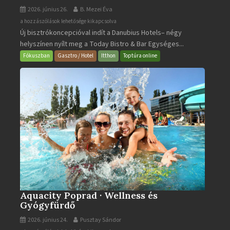
2026. június 26.
B. Mezei Éva
Today
a hozzászólások lehetősége kikapcsolva
Új bisztrókoncepcióval indít a Danubius Hotels– négy
Bistro
helyszínen nyílt meg a Today Bistro & Bar Egységes...
&
Bar
Fókuszban
Gasztro / Hotel
Itthon
Toptúra online
bejegyzéshez
Aquacity Poprad · Wellness és
Gyógyfürdő
2026. június 24.
Pusztay Sándor