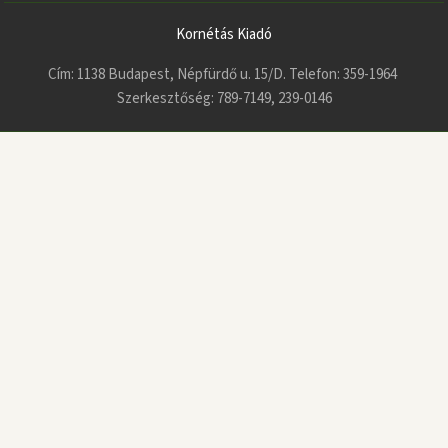
Kornétás Kiadó
Cím: 1138 Budapest, Népfürdő u. 15/D. Telefon: 359-1964
Szerkesztőség: 789-7149, 239-0146