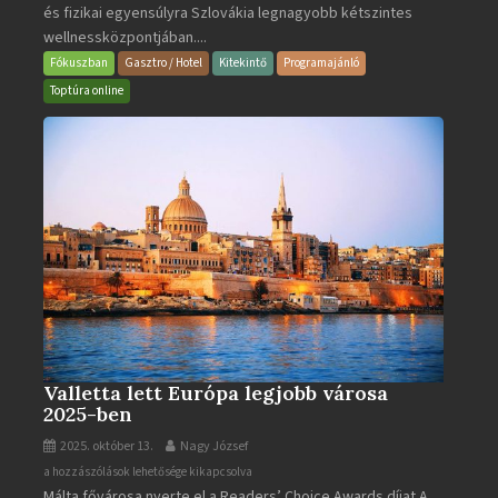
és fizikai egyensúlyra Szlovákia legnagyobb kétszintes
·
wellnessközpontjában....
Wellness
és
Fókuszban
Gasztro / Hotel
Kitekintő
Programajánló
Gyógyfürdő
Toptúra online
bejegyzéshez
Valletta lett Európa legjobb városa
2025-ben
2025. október 13.
Nagy József
Valletta
a hozzászólások lehetősége kikapcsolva
Málta fővárosa nyerte el a Readers’ Choice Awards díjat A
lett