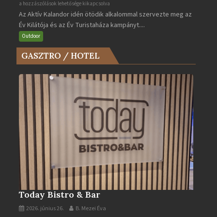
Az
a hozzászólások lehetősége kikapcsolva
Az Aktív Kalandor idén ötödik alkalommal szervezte meg az
Év
Év Kilátója és az Év Turistaháza kampányt....
Kilátója
és
Outdoor
az
GASZTRO / HOTEL
Év
Turistaháza
bejegyzéshez
Today Bistro & Bar
2026. június 26.
B. Mezei Éva