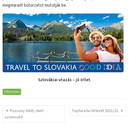
megmaradt bútorzatot mutatják be.
Szlovákiai utazás – jó ötlet
.
Fókuszban
Bejegyzés
Pozsony több, mint
Toptura.hu hírlevél 2021/21.
navigáció
szomszéd