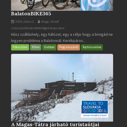
BalatonBIKE365
2026. július 1.
Nagy József
BalatonBIKE365
a hozzászólások lehetősége kikapcsolva
Húsz szálláshely, egy hálózat, egy a célja: hogy a bringád ne
bejegyzéshez
legyen probléma a Balatonnál. Kerékpáros...
Fókuszban
Itthon
Outdoor
Programajánló
Toptúra online
A Magas-Tátra járható turistaútjai