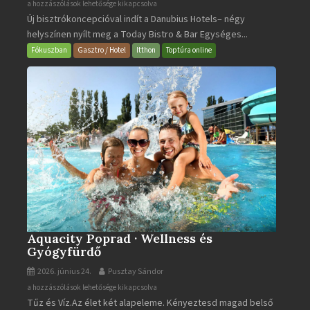
Today
a hozzászólások lehetősége kikapcsolva
Új bisztrókoncepcióval indít a Danubius Hotels– négy
Bistro
helyszínen nyílt meg a Today Bistro & Bar Egységes...
&
Bar
Fókuszban
Gasztro / Hotel
Itthon
Toptúra online
bejegyzéshez
Aquacity Poprad · Wellness és
Gyógyfürdő
2026. június 24.
Pusztay Sándor
Aquacity
a hozzászólások lehetősége kikapcsolva
Tűz és Víz.Az élet két alapeleme. Kényeztesd magad belső
Poprad