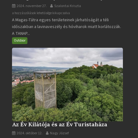
2024. november 27.
Szalontai Kriszta
A
a hozzászólások lehetősége kikapcsolva
A Magas-Tátra egyes területeinek járhatóságát a téli
Magas-
időszakban a lavinaveszély és hóviharok miatt korlátozzák.
Tátra
A TANAP...
járható
turistaútjai
Outdoor
bejegyzéshez
Az Év Kilátója és az Év Turistaháza
2024. október 12.
Nagy József