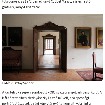
tulajdonosa, az 1972-ben elhunyt Czóbel Margit, a jeles festő,
grafikus, könyvillusztrátor.
Fotó: Pusztay Sándor
A kastélyt – szépen gondozott – XIX. századi angolpark veszi körül. A
kiállítótermeiben Mednyánszky László műveit, a szepességi
portréfestészetet, a régi könyvtár gyűjteményeit, valamint a