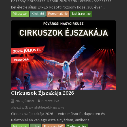
Pozsonyi Koronázási Napok 2026 Mária Terézia koronázása
Koronázási
kel életre július 24–26. között Pozsony közel 300 éven...
Napok
bejegyzéshez
Fókuszban
Kitekintő
Programajánló
Toptúra online
Cirkuszok Éjszakája 2026
2026. július 9.
B. Mezei Éva
Cirkuszok
a hozzászólások lehetősége kikapcsolva
Cirkuszok Éjszakája 2026 — extra műsor Budapesten és
Éjszakája
Balatonlellén Van egy este a nyárban, amikor a...
2026
bejegyzéshez
Fókuszban
Itthon
Programajánló
Toptúra online