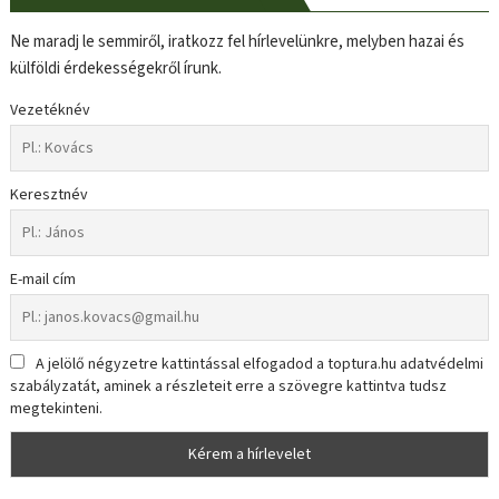
Ne maradj le semmiről, iratkozz fel hírlevelünkre, melyben hazai és
külföldi érdekességekről írunk.
Vezetéknév
Keresztnév
E-mail cím
A jelölő négyzetre kattintással elfogadod a toptura.hu adatvédelmi
szabályzatát, aminek a részleteit erre a szövegre kattintva tudsz
megtekinteni.