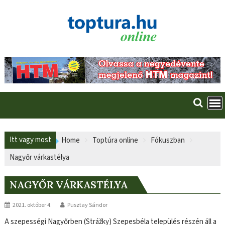
Skip
to
content
Itt vagy most
Home
Toptúra online
Fókuszban
Nagyőr várkastélya
NAGYŐR VÁRKASTÉLYA
2021. október 4.
Pusztay Sándor
A szepességi Nagyőrben (Strážky) Szepesbéla település részén áll a