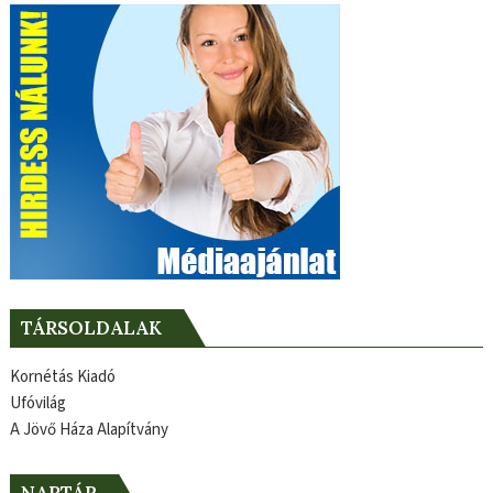
TÁRSOLDALAK
Kornétás Kiadó
Ufóvilág
A Jövő Háza Alapítvány
NAPTÁR