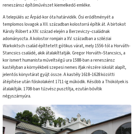
reneszánsz építőművészet kiemelkedő emléke.
A település az Árpád-kor óta határvidék. Ősi erődítményét a
templomos lovagok a XII. században kolostorrá építik át. A birtokot
Károly Róbert a XIV. század elején a Berzeviczy–családnak
adományozta. A kolostor romjain a XV. században a sziléziai
Warkoktsch család építtetett gótikus várat, mely 1556-tól a Horváth-
Stancsics családé, akik átalakíttatják. Gregor Horváth–Stancsics, a
kor ismert humanista műveltségű ura 1588-ban a reneszánsz
kastélyban a környékbeli szepesi nemes ifjak részére iskolát alapít,
jelentős könyvtárat gyűjt össze. A kastély 1618–1628 közötti
átépítése után főiskolaként 1711-ig működik. Később a Thökölyek is
átalakítják. 1708-ban tűzvész pusztítja, ezután bővítik
négyszárnyúra.