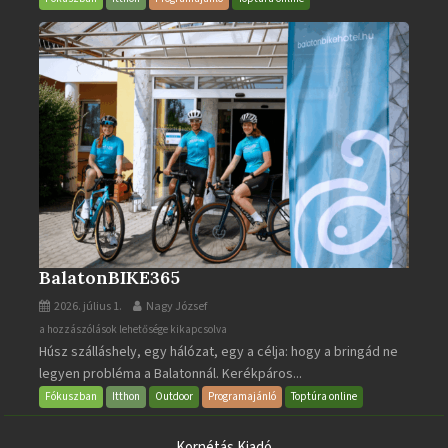
BalatonBIKE365
2026. július 1.
Nagy József
BalatonBIKE365
a hozzászólások lehetősége kikapcsolva
Húsz szálláshely, egy hálózat, egy a célja: hogy a bringád ne
bejegyzéshez
legyen probléma a Balatonnál. Kerékpáros...
Fókuszban
Itthon
Outdoor
Programajánló
Toptúra online
Kornétás Kiadó