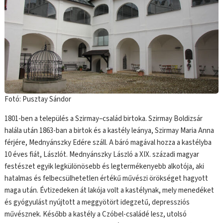
Fotó: Pusztay Sándor
1801-ben a település a Szirmay–család birtoka. Szirmay Boldizsár
halála után 1863-ban a birtok és a kastély leánya, Szirmay Maria Anna
férjére, Mednyánszky Edére száll. A báró magával hozza a kastélyba
10 éves fiát, Lászlót. Mednyánszky László a XIX. századi magyar
festészet egyik legkülönösebb és legtermékenyebb alkotója, aki
hatalmas és felbecsülhetetlen értékű művészi örökséget hagyott
maga után. Évtizedeken át lakója volt a kastélynak, mely menedéket
és gyógyulást nyújtott a meggyötört idegzetű, depressziós
művésznek. Később a kastély a Czóbel-családé lesz, utolsó