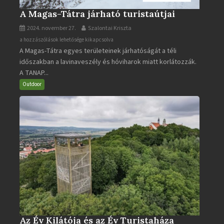
A Magas-Tátra járható turistaútjai
2024. november 27.
Szalontai Kriszta
A
a hozzászólások lehetősége kikapcsolva
A Magas-Tátra egyes területeinek járhatóságát a téli
Magas-
időszakban a lavinaveszély és hóviharok miatt korlátozzák.
Tátra
A TANAP...
járható
turistaútjai
Outdoor
bejegyzéshez
Az Év Kilátója és az Év Turistaháza