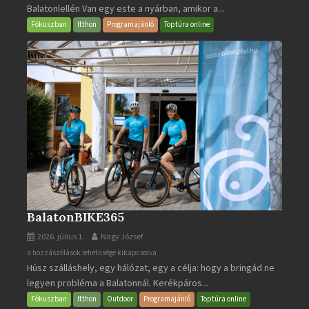
Balatonlellén Van egy este a nyárban, amikor a...
2026
bejegyzéshez
Fókuszban
Itthon
Programajánló
Toptúra online
BalatonBIKE365
2026. július 1.
Nagy József
BalatonBIKE365
a hozzászólások lehetősége kikapcsolva
Húsz szálláshely, egy hálózat, egy a célja: hogy a bringád ne
bejegyzéshez
legyen probléma a Balatonnál. Kerékpáros...
Fókuszban
Itthon
Outdoor
Programajánló
Toptúra online