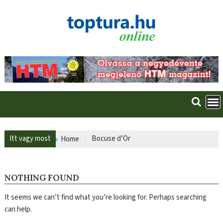
Skip
to
content
Itt vagy most
Bocuse d’Or
Home
NOTHING FOUND
It seems we can’t find what you’re looking for. Perhaps searching
can help.