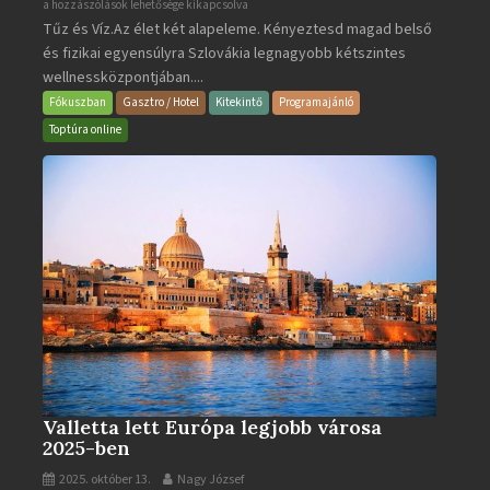
Aquacity
a hozzászólások lehetősége kikapcsolva
Tűz és Víz.Az élet két alapeleme. Kényeztesd magad belső
Poprad
és fizikai egyensúlyra Szlovákia legnagyobb kétszintes
·
wellnessközpontjában....
Wellness
és
Fókuszban
Gasztro / Hotel
Kitekintő
Programajánló
Gyógyfürdő
Toptúra online
bejegyzéshez
Valletta lett Európa legjobb városa
2025-ben
2025. október 13.
Nagy József