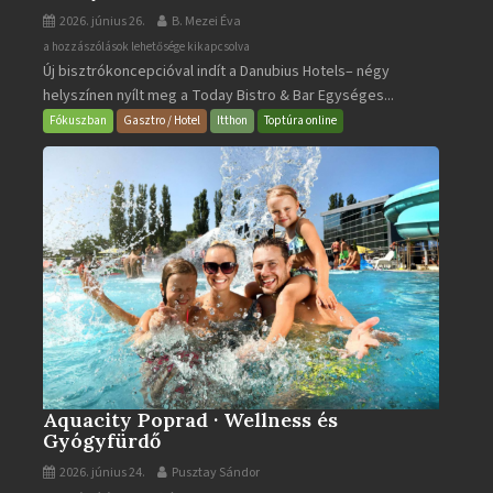
2026. június 26.
B. Mezei Éva
Today
a hozzászólások lehetősége kikapcsolva
Új bisztrókoncepcióval indít a Danubius Hotels– négy
Bistro
helyszínen nyílt meg a Today Bistro & Bar Egységes...
&
Bar
Fókuszban
Gasztro / Hotel
Itthon
Toptúra online
bejegyzéshez
Aquacity Poprad · Wellness és
Gyógyfürdő
2026. június 24.
Pusztay Sándor