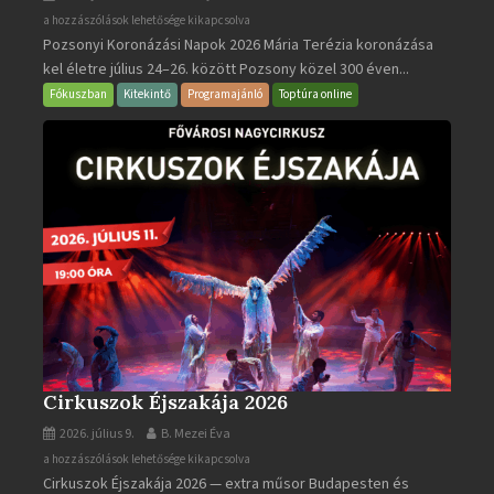
Pozsonyi
a hozzászólások lehetősége kikapcsolva
Pozsonyi Koronázási Napok 2026 Mária Terézia koronázása
Koronázási
kel életre július 24–26. között Pozsony közel 300 éven...
Napok
bejegyzéshez
Fókuszban
Kitekintő
Programajánló
Toptúra online
Cirkuszok Éjszakája 2026
2026. július 9.
B. Mezei Éva
Cirkuszok
a hozzászólások lehetősége kikapcsolva
Cirkuszok Éjszakája 2026 — extra műsor Budapesten és
Éjszakája