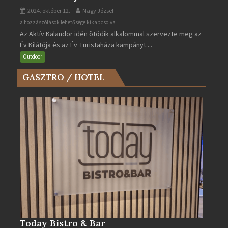
2024. október 12.
Nagy József
Az
a hozzászólások lehetősége kikapcsolva
Az Aktív Kalandor idén ötödik alkalommal szervezte meg az
Év
Év Kilátója és az Év Turistaháza kampányt....
Kilátója
és
Outdoor
az
GASZTRO / HOTEL
Év
Turistaháza
bejegyzéshez
Today Bistro & Bar