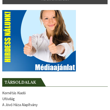
TÁRSOLDALAK
Kornétás Kiadó
Ufóvilág
A Jövő Háza Alapítvány