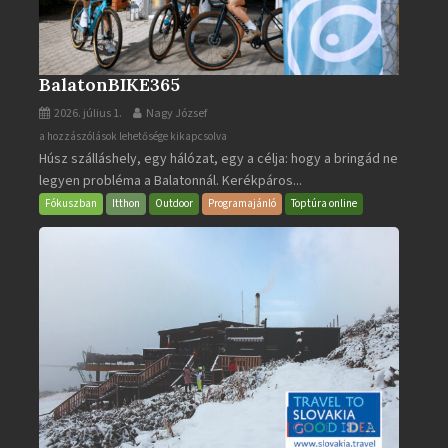
BalatonBIKE365
2026. július 1.
Nagy József
BalatonBIKE365
a hozzászólások lehetősége kikapcsolva
Húsz szálláshely, egy hálózat, egy a célja: hogy a bringád ne
bejegyzéshez
legyen probléma a Balatonnál. Kerékpáros...
Fókuszban
Itthon
Outdoor
Programajánló
Toptúra online