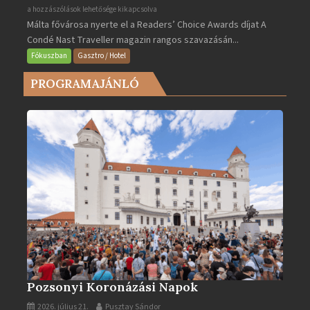
Valletta
a hozzászólások lehetősége kikapcsolva
Málta fővárosa nyerte el a Readers’ Choice Awards díjat A
lett
Condé Nast Traveller magazin rangos szavazásán...
Európa
legjobb
Fókuszban
Gasztro / Hotel
városa
PROGRAMAJÁNLÓ
2025-
ben
bejegyzéshez
Pozsonyi Koronázási Napok
2026. július 21.
Pusztay Sándor