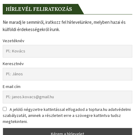
HÍRLEVÉL FELIRATKOZÁS
Ne maradj le semmiről, iratkozz fel hírlevelünkre, melyben hazai és
külföldi érdekességekről írunk.
Vezetéknév
Keresztnév
E-mail cím
A jelölő négyzetre kattintással elfogadod a toptura.hu adatvédelmi
szabályzatát, aminek a részleteit erre a szövegre kattintva tudsz
megtekinteni.