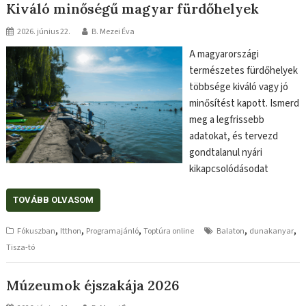
Kiváló minőségű magyar fürdőhelyek
2026. június 22.
B. Mezei Éva
A magyarországi
természetes fürdőhelyek
többsége kiváló vagy jó
minősítést kapott. Ismerd
meg a legfrissebb
adatokat, és tervezd
gondtalanul nyári
kikapcsolódásodat
TOVÁBB OLVASOM
,
,
,
,
,
Fókuszban
Itthon
Programajánló
Toptúra online
Balaton
dunakanyar
Tisza-tó
Múzeumok éjszakája 2026