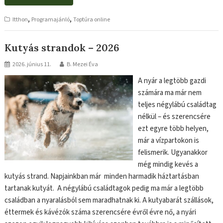
,
,
Itthon
Programajánló
Toptúra online
Kutyás strandok – 2026
2026. június 11.
B. Mezei Éva
A nyár a legtöbb gazdi
számára ma már nem
teljes négylábú családtag
nélkül – és szerencsére
ezt egyre több helyen,
már a vízpartokon is
felismerik. Ugyanakkor
még mindig kevés a
kutyás strand. Napjainkban már minden harmadik háztartásban
tartanak kutyát. A négylábú családtagok pedig ma már a legtöbb
családban a nyaralásból sem maradhatnak ki. A kutyabarát szállások,
éttermek és kávézók száma szerencsére évről évre nő, a nyári