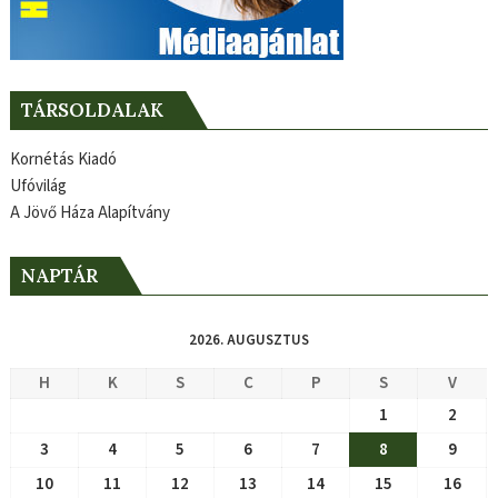
TÁRSOLDALAK
Kornétás Kiadó
Ufóvilág
A Jövő Háza Alapítvány
NAPTÁR
2026. AUGUSZTUS
H
K
S
C
P
S
V
1
2
3
4
5
6
7
8
9
10
11
12
13
14
15
16