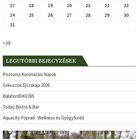
17
18
19
20
21
22
23
24
25
26
27
28
29
30
31
« júl
LEGUTÓBBI BEJEGYZÉSEK
Pozsonyi Koronázási Napok
Cirkuszok Éjszakája 2026
BalatonBIKE365
Today Bistro & Bar
Aquacity Poprad · Wellness és Gyógyfürdő