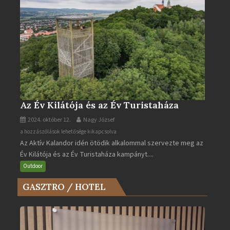
Az Év Kilátója és az Év Turistaháza
2024. október 12.
Nagy József
Az
a hozzászólások lehetősége kikapcsolva
Az Aktív Kalandor idén ötödik alkalommal szervezte meg az
Év
Év Kilátója és az Év Turistaháza kampányt....
Kilátója
és
Outdoor
az
GASZTRO / HOTEL
Év
Turistaháza
bejegyzéshez