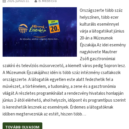
2026. június 11.
B. Mezei Éva
Országszerte több száz
helyszínen, több ezer
kulturális eseménnyel
várja a látogatókat június
20-án a Múzeumok
Éjszakája.Az idei esemény
nagykövete Mautner
Zsófi gasztronómiai
szakíró és televíziós műsorvezető, a kiemelt város pedig Sopron lesz.
A Múzeumok Éjszakájához idén is több száz intézmény csatlakozik
országszerte. A látogatók egyetlen este alatt fedezhetik fel a
művészet, a történelem, a tudomány, a zene és a gasztronómia
világát.A részletes programkínálat a rendezvény hivatalos honlapján
június 2-ától elérhető, ahol helyszín, időpont és programtípus szerint
is kereshetők lesznek az események. Érdemes a látogatóknak
időben megtervezniük az estét, hiszen több…
TOVÁBB OLVASOM