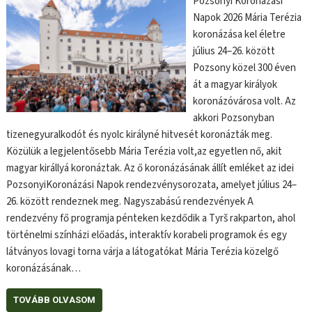
Pozsonyi Koronázási
Napok 2026 Mária Terézia
koronázása kel életre
július 24–26. között
Pozsony közel 300 éven
át a magyar királyok
koronázóvárosa volt. Az
akkori Pozsonyban
tizenegyuralkodót és nyolc királyné hitvesét koronázták meg.
Közülük a legjelentősebb Mária Terézia volt,az egyetlen nő, akit
magyar királlyá koronáztak. Az ő koronázásának állít emléket az idei
PozsonyiKoronázási Napok rendezvénysorozata, amelyet július 24–
26. között rendeznek meg. Nagyszabású rendezvények A
rendezvény fő programja pénteken kezdődik a Tyrš rakparton, ahol
történelmi színházi előadás, interaktív korabeli programok és egy
látványos lovagi torna várja a látogatókat Mária Terézia közelgő
koronázásának…
TOVÁBB OLVASOM