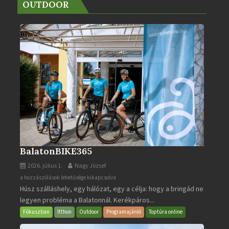
OUTDOOR
BalatonBIKE365
2026. július 1.
Nagy József
BalatonBIKE365
a hozzászólások lehetősége kikapcsolva
Húsz szálláshely, egy hálózat, egy a célja: hogy a bringád ne
bejegyzéshez
legyen probléma a Balatonnál. Kerékpáros...
Fókuszban
Itthon
Outdoor
Programajánló
Toptúra online