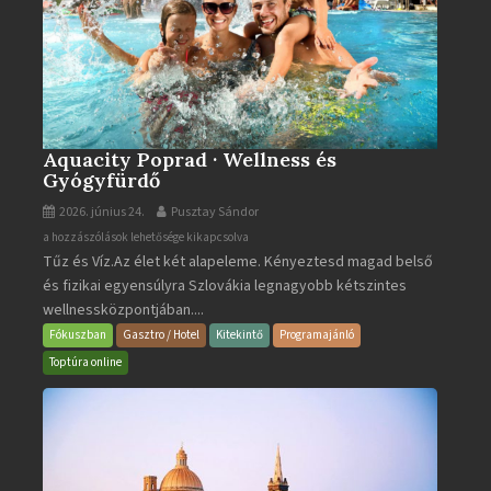
Aquacity Poprad · Wellness és
Gyógyfürdő
2026. június 24.
Pusztay Sándor
Aquacity
a hozzászólások lehetősége kikapcsolva
Tűz és Víz.Az élet két alapeleme. Kényeztesd magad belső
Poprad
és fizikai egyensúlyra Szlovákia legnagyobb kétszintes
·
wellnessközpontjában....
Wellness
és
Fókuszban
Gasztro / Hotel
Kitekintő
Programajánló
Gyógyfürdő
Toptúra online
bejegyzéshez