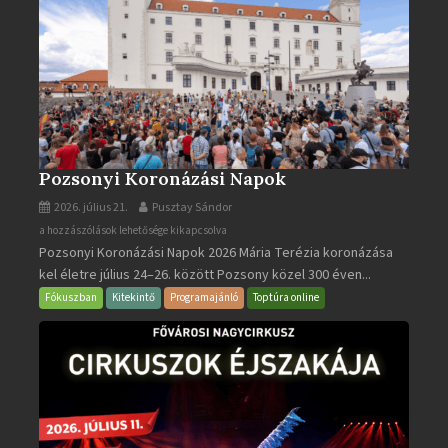
Pozsonyi Koronázási Napok
2026. július 21.
Pusztay Sándor
Pozsonyi
a hozzászólások lehetősége kikapcsolva
Pozsonyi Koronázási Napok 2026 Mária Terézia koronázása
Koronázási
kel életre július 24–26. között Pozsony közel 300 éven...
Napok
bejegyzéshez
Fókuszban
Kitekintő
Programajánló
Toptúra online