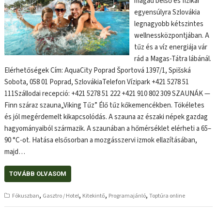
magad belső és fizikai
egyensúlyra Szlovákia
legnagyobb kétszintes
wellnessközpontjában. A
tűz és a víz energiája vár
rád a Magas-Tátra lábánál.
Elérhetőségek Cím: AquaCity Poprad Športová 1397/1, Spišská
Sobota, 058 01 Poprad, SzlovákiaTelefon Vízipark +421 5278 51
111Szállodai recepció: +421 5278 51 222 +421 910 802 309 SZAUNÁK —
Finn száraz szauna„Viking Tűz” Élő tűz kőkemencékben. Tökéletes
és jól megérdemelt kikapcsolódás. A szauna az északi népek gazdag
hagyományaiból származik. A szaunában a hőmérséklet elérheti a 65–
90 °C-ot. Hatása elsősorban a mozgásszervi izmok ellazításában,
majd…
TOVÁBB OLVASOM
,
,
,
,
Fókuszban
Gasztro / Hotel
Kitekintő
Programajánló
Toptúra online