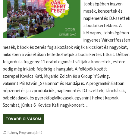
többségében ingyen:
mesék, koncertek és
naplementés DJ-szettek
a budai kertekben. A
kétnapos, többségében
ingyenes Várkertfeszten
mesék, bábok és zenés foglalkozások várják a kicsiket és nagyokat,
miközben a vársétákon felfedezhetjük a budai kertek titkait. Délben
felgördül a függöny: 12 órától egymást váltják a koncertek, estére
pedig még inkább felpörög a hangulat. A fellépők között
szerepel Kovács Kati, Mujahid Zoltán és a Group’n’Swing,
valamint Pál István „Szalonna” és Bandája is. A programkínálatban
népzenei és jazzprodukciók, naplementés DJ-szettek, táncházak,
bábelőadások és gyerekfoglalkozások egyaránt helyet kapnak.
Szombat, június 6. Kovács Kati nagykoncert…
TOVÁBB OLVASOM
,
Itthon
Programajánló