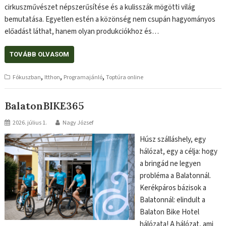
cirkuszművészet népszerűsítése és a kulisszák mögötti világ
bemutatása. Egyetlen estén a közönség nem csupán hagyományos
előadást láthat, hanem olyan produkciókhoz és…
TOVÁBB OLVASOM
,
,
,
Fókuszban
Itthon
Programajánló
Toptúra online
BalatonBIKE365
2026. július 1.
Nagy József
Húsz szálláshely, egy
hálózat, egy a célja: hogy
a bringád ne legyen
probléma a Balatonnál.
Kerékpáros bázisok a
Balatonnál: elindult a
Balaton Bike Hotel
hálózata! A hálózat, ami