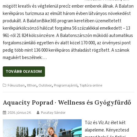
mögött kreatív és végtelenül precíz ember emberek állnak. A Balaton
kerékpáros turizmusa az elmúlt három évben látványos növekedést
produkált. A BalatonBike365 program keretében üzemeltetett
kerékpárkölcsönző hálózat forgalma 56 százalékkal emelkedett – 13
961-ről 21 824 kölcsönzésre. A Balatonszárszón működő automatikus
forgalomszámláló egyetlen év alatt közel 170 000, az örvényesi pont
pedig több mint 136 000 kerékpáros áthaladást rögzített. A számok
magukért beszélnek:…
TOVÁBB OLVASOM
,
,
,
,
Fókuszban
Itthon
Outdoor
Programajánló
Toptúra online
Aquacity Poprad · Wellness és Gyógyfürdő
2026. június 24.
Pusztay Sándor
Tűz és Víz.Az élet két
alapeleme. Kényeztesd