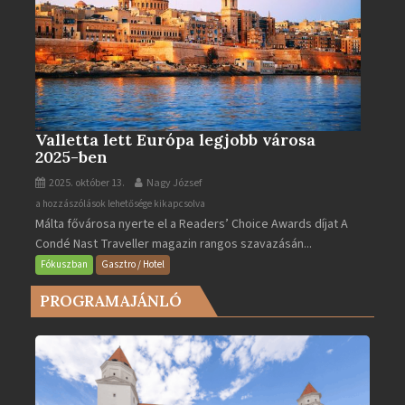
Valletta lett Európa legjobb városa
2025-ben
2025. október 13.
Nagy József
Valletta
a hozzászólások lehetősége kikapcsolva
Málta fővárosa nyerte el a Readers’ Choice Awards díjat A
lett
Condé Nast Traveller magazin rangos szavazásán...
Európa
legjobb
Fókuszban
Gasztro / Hotel
városa
PROGRAMAJÁNLÓ
2025-
ben
bejegyzéshez