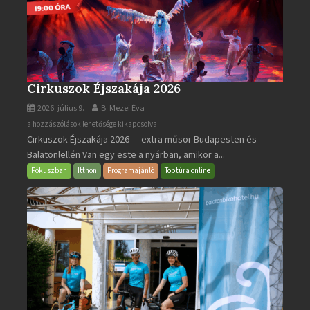
Cirkuszok Éjszakája 2026
2026. július 9.
B. Mezei Éva
Cirkuszok
a hozzászólások lehetősége kikapcsolva
Cirkuszok Éjszakája 2026 — extra műsor Budapesten és
Éjszakája
Balatonlellén Van egy este a nyárban, amikor a...
2026
bejegyzéshez
Fókuszban
Itthon
Programajánló
Toptúra online