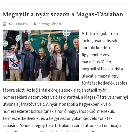
Megnyílt a nyár szezon a Magas-Tátrában
2026. június 4.
Pusztay Sándor
A Tátra régióban – a
meleg nyári időszak
korábbi kezdetét
figyelembe véve –
már május 31-én
megnyitották a turista
utakat a magashegyi
túrázást kedvelők széles
tábora előtt. Az időjárási előrejelzések alapján stabil nyári
hőmérsékleti viszonyokra való tekintettel, a Magas-Tátra valamennyi
útvonala járhatóvá vált. A nyári hónapok a hegyekben kiváló
hőmérsékletet biztosítanak a forró nagyvárosokból menekülő
természetkedvelők, és a hegyi viszonyokat kedvelő turisták
számára. Az idei megnyitóra Tátralomnicon (Tatranská Lomnica) a