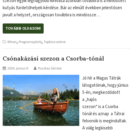
szezon egyik legnagyobb kihívása azonban továbbra is a minősített
kutyás fürdetőhelyek kérdése. Bár az elmúlt években jelentősen
javult a helyzet, országosan továbbra is mindössze…
TOVÁBB OLVASOM
,
,
Itthon
Programajánló
Toptúra online
Csónakázási szezon a Csorba-tónál
2026. június 9.
Pusztay Sándor
Jó hír a Magas Tátrák
látogatóinak, hogy június
5-én, megkezdődott
a „hajós
szezon“ is a Csorba
tónál és aznap a Tátrai
felvonók is megindultak.
A viálg legkisebb