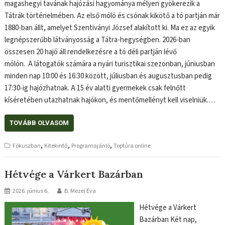
magashegyi tavának hajózási hagyománya mélyen gyökerezik a
Tátrák történelmében. Az első móló és csónak kikötő a tó partján már
1880-ban állt, amelyet Szentiványi József alakított ki. Ma ez az egyik
legnépszerűbb látványosság a Tátra-hegységben. 2026-ban
összesen 20 hajó áll rendelkezésre a tó déli partján lévő
mólón. A látogatók számára a nyári turisztikai szezonban, júniusban
minden nap 10:00 és 16:30 között, júliusban és augusztusban pedig
17:30-ig hajózhatnak. A 15 év alatti gyermekek csak felnőtt
kíséretében utazhatnak hajókon, és mentőmellényt kell viselniük.…
TOVÁBB OLVASOM
,
,
,
Fókuszban
Kitekintő
Programajánló
Toptúra online
Hétvége a Várkert Bazárban
2026. június 6.
B. Mezei Éva
Hétvége a Várkert
Bazárban Két nap,