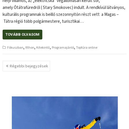
helyi villamos, az „elektricska” végállomásán került sor,
amely Ótátrafüredről ( Stary Smokovec) indult. A rendkívül látványos,
kulturális programnak is beillő szezonnyitón részt vett a Magas –
Tátra régió több polgármestere, turisztikai…
TOVÁBB OLVASOM
,
,
,
,
Fókuszban
Itthon
Kitekintő
Programajánló
Toptúra online
Bejegyzés
Régebbi bejegyzések
navigáció