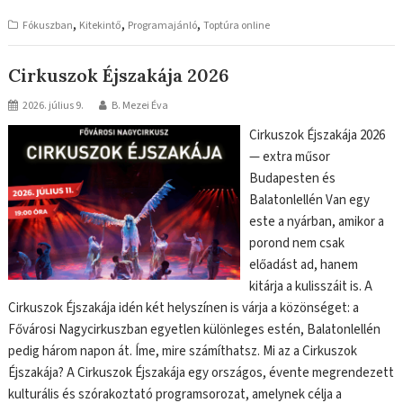
,
,
,
Fókuszban
Kitekintő
Programajánló
Toptúra online
Cirkuszok Éjszakája 2026
2026. július 9.
B. Mezei Éva
Cirkuszok Éjszakája 2026
— extra műsor
Budapesten és
Balatonlellén Van egy
este a nyárban, amikor a
porond nem csak
előadást ad, hanem
kitárja a kulisszáit is. A
Cirkuszok Éjszakája idén két helyszínen is várja a közönséget: a
Fővárosi Nagycirkuszban egyetlen különleges estén, Balatonlellén
pedig három napon át. Íme, mire számíthatsz. Mi az a Cirkuszok
Éjszakája? A Cirkuszok Éjszakája egy országos, évente megrendezett
kulturális és szórakoztató programsorozat, amelynek célja a