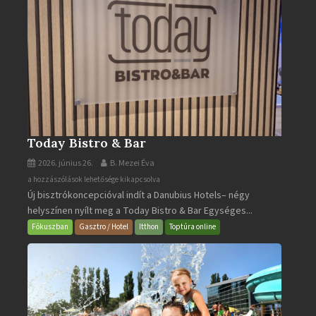
Today Bistro & Bar
2026. június 26.
B. Mezei Éva
Today
a hozzászólások lehetősége kikapcsolva
Új bisztrókoncepcióval indít a Danubius Hotels– négy
Bistro
helyszínen nyílt meg a Today Bistro & Bar Egységes...
&
Bar
Fókuszban
Gasztro / Hotel
Itthon
Toptúra online
bejegyzéshez