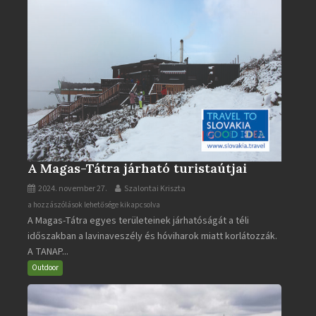
A Magas-Tátra járható turistaútjai
2024. november 27.
Szalontai Kriszta
A
a hozzászólások lehetősége kikapcsolva
A Magas-Tátra egyes területeinek járhatóságát a téli
Magas-
időszakban a lavinaveszély és hóviharok miatt korlátozzák.
Tátra
A TANAP...
járható
turistaútjai
Outdoor
bejegyzéshez