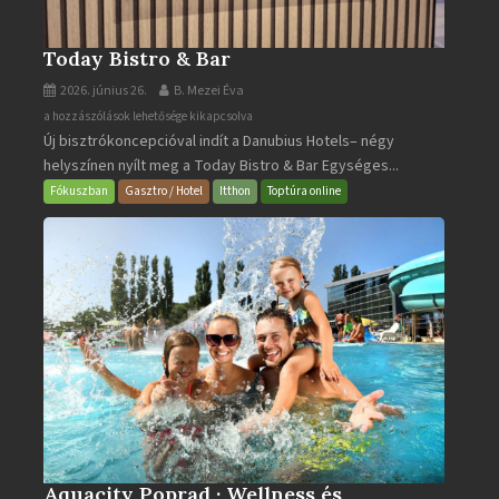
Today Bistro & Bar
2026. június 26.
B. Mezei Éva
Today
a hozzászólások lehetősége kikapcsolva
Új bisztrókoncepcióval indít a Danubius Hotels– négy
Bistro
helyszínen nyílt meg a Today Bistro & Bar Egységes...
&
Bar
Fókuszban
Gasztro / Hotel
Itthon
Toptúra online
bejegyzéshez
Aquacity Poprad · Wellness és