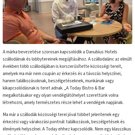
A márka bevezetése szorosan kapcsolódik a Danubius Hotels
szállodáinak és lobbytereinek megújításához. A szállodalánc az elmúlt
években több szállodájában is korszerűsítette közösségi tereit,
amelyek ma már nem csupán az érkezés és a távozás helyszínei,
hanem találkozásoknak, beszélgetéseknek, munkának vagy
kikapcsolódásnak is teret adnak. „A Today Bistro & Bar
megalkotásakor egy olyan vendéglátóhelyet szerettünk volna
létrehozni, amely természetes része lehet a vendégek napjának.
Ma már a szállodák közösségi terei jóval többet jelentenek egy
érkezési vagy várakozási pontnál: találkozások, beszélgetések és
élmények helyszínei. A Today ehhez kapcsolódik. Nem egy klasszikus