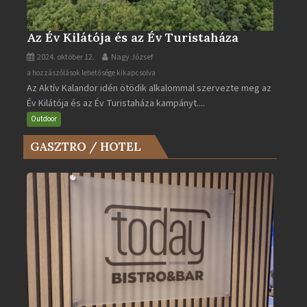
Az Év Kilátója és az Év Turistaháza
2024. október 12.
Nagy József
Az
a hozzászólások lehetősége kikapcsolva
Az Aktív Kalandor idén ötödik alkalommal szervezte meg az
Év
Év Kilátója és az Év Turistaháza kampányt....
Kilátója
és
Outdoor
az
GASZTRO / HOTEL
Év
Turistaháza
bejegyzéshez