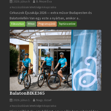
2026. július 9.
B. Mezei Éva
Cirkuszok
a hozzászólások lehetősége kikapcsolva
Cirkuszok Éjszakája 2026 — extra műsor Budapesten és
Éjszakája
Balatonlellén Van egy este a nyárban, amikor a...
2026
bejegyzéshez
Fókuszban
Itthon
Programajánló
Toptúra online
BalatonBIKE365
2026. július 1.
Nagy József
BalatonBIKE365
a hozzászólások lehetősége kikapcsolva