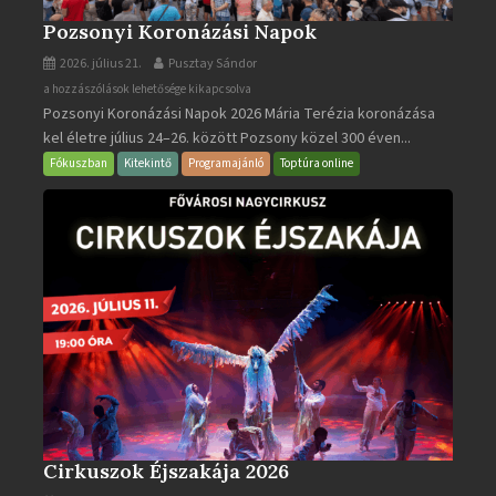
Pozsonyi Koronázási Napok
2026. július 21.
Pusztay Sándor
Pozsonyi
a hozzászólások lehetősége kikapcsolva
Pozsonyi Koronázási Napok 2026 Mária Terézia koronázása
Koronázási
kel életre július 24–26. között Pozsony közel 300 éven...
Napok
bejegyzéshez
Fókuszban
Kitekintő
Programajánló
Toptúra online
Cirkuszok Éjszakája 2026