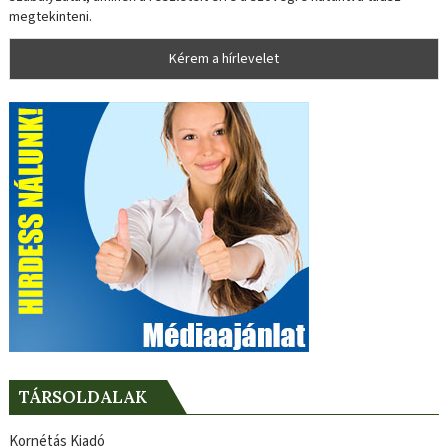
megtekinteni.
TÁRSOLDALAK
Kornétás Kiadó