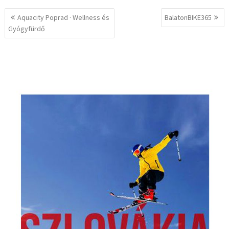
Bejegyzés
Aquacity Poprad · Wellness és
BalatonBIKE365
navigáció
Gyógyfürdő