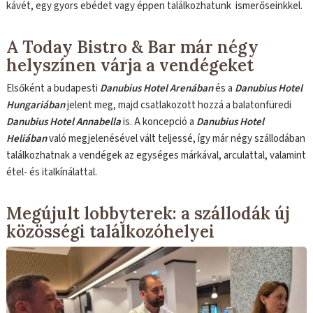
kávét, egy gyors ebédet vagy éppen találkozhatunk ismerőseinkkel.
A Today Bistro & Bar már négy
helyszínen várja a vendégeket
Elsőként a budapesti
Danubius Hotel Arenában
és a
Danubius Hotel
Hungariában
jelent meg, majd csatlakozott hozzá a balatonfüredi
Danubius Hotel Annabella
is. A koncepció a
Danubius Hotel
Heliában
való megjelenésével vált teljessé, így már négy szállodában
találkozhatnak a vendégek az egységes márkával, arculattal, valamint
étel- és italkínálattal.
Megújult lobbyterek: a szállodák új
közösségi találkozóhelyei