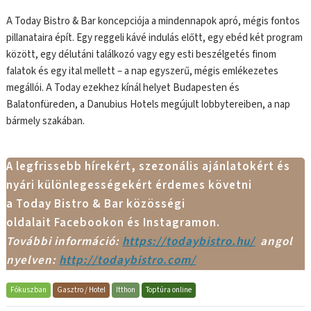
A Today Bistro & Bar koncepciója a mindennapok apró, mégis fontos
pillanataira épít. Egy reggeli kávé indulás előtt, egy ebéd két program
között, egy délutáni találkozó vagy egy esti beszélgetés finom
falatok és egy ital mellett – a nap egyszerű, mégis emlékezetes
megállói. A Today ezekhez kínál helyet Budapesten és
Balatonfüreden, a Danubius Hotels megújult lobbytereiben, a nap
bármely szakában.
A legfrissebb hírekért, szezonális ajánlatokért és
nyári különlegességekért érdemes követni
a Today Bistro & Bar közösségi
oldalait Facebookon és Instagramon.
További információ:
https://todaybistro.hu/
angol
nyelven:
http://todaybistro.com/
Fókuszban
Gasztro / Hotel
Itthon
Toptúra online