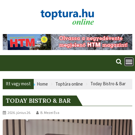
Skip
to
content
Itt vagy most
Today Bistro & Bar
Home
Toptúra online
TODAY BISTRO & BAR
2026. június 26.
B. Mezei Éva