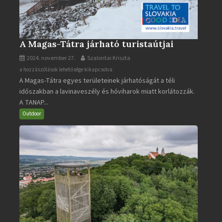
A Magas-Tátra járható turistaútjai
2024. november 27.
Szalontai Kriszta
A
a hozzászólások lehetősége kikapcsolva
A Magas-Tátra egyes területeinek járhatóságát a téli
Magas-
időszakban a lavinaveszély és hóviharok miatt korlátozzák.
Tátra
A TANAP...
járható
turistaútjai
Outdoor
bejegyzéshez