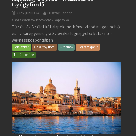
Gyógyfürdő
2026. június 24.
Pusztay Sándor
Aquacity
a hozzászólások lehetősége kikapcsolva
Tűz és Víz.Az élet két alapeleme. Kényeztesd magad belső
Poprad
és fizikai egyensúlyra Szlovákia legnagyobb kétszintes
·
wellnessközpontjában....
Wellness
és
Fókuszban
Gasztro / Hotel
Kitekintő
Programajánló
Gyógyfürdő
Toptúra online
bejegyzéshez