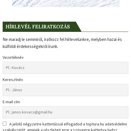
HÍRLEVÉL FELIRATKOZÁS
Ne maradj le semmiről, iratkozz fel hírlevelünkre, melyben hazai és
külföldi érdekességekről írunk.
Vezetéknév
Keresztnév
E-mail cím
A jelölő négyzetre kattintással elfogadod a toptura.hu adatvédelmi
szabályzatát, aminek a részleteit erre a szövegre kattintva tudsz