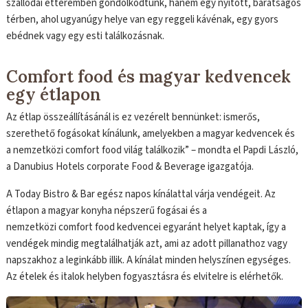
szállodai étteremben gondolkodtunk, hanem egy nyitott, barátságos
térben, ahol ugyanúgy helye van egy reggeli kávénak, egy gyors
ebédnek vagy egy esti találkozásnak.
Comfort food és magyar kedvencek
egy étlapon
Az étlap összeállításánál is ez vezérelt bennünket: ismerős,
szerethető fogásokat kínálunk, amelyekben a magyar kedvencek és
a nemzetközi comfort food világ találkozik” – mondta el Papdi László,
a Danubius Hotels corporate Food & Beverage igazgatója.
A Today Bistro & Bar egész napos kínálattal várja vendégeit. Az
étlapon a magyar konyha népszerű fogásai és a
nemzetközi comfort food kedvencei egyaránt helyet kaptak, így a
vendégek mindig megtalálhatják azt, ami az adott pillanathoz vagy
napszakhoz a leginkább illik. A kínálat minden helyszínen egységes.
Az ételek és italok helyben fogyasztásra és elvitelre is elérhetők.