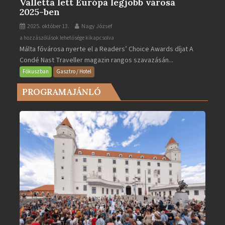
Valletta lett Európa legjobb városa
2025-ben
2025. október 13.
Nagy József
Valletta
a hozzászólások lehetősége kikapcsolva
Málta fővárosa nyerte el a Readers’ Choice Awards díjat A
lett
Condé Nast Traveller magazin rangos szavazásán...
Európa
legjobb
Fókuszban
Gasztro / Hotel
városa
PROGRAMAJÁNLÓ
2025-
ben
bejegyzéshez