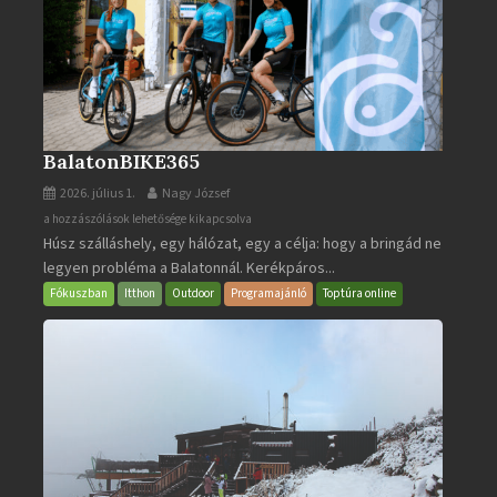
BalatonBIKE365
2026. július 1.
Nagy József
BalatonBIKE365
a hozzászólások lehetősége kikapcsolva
Húsz szálláshely, egy hálózat, egy a célja: hogy a bringád ne
bejegyzéshez
legyen probléma a Balatonnál. Kerékpáros...
Fókuszban
Itthon
Outdoor
Programajánló
Toptúra online