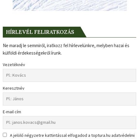
HÍRLEVÉL FELIRATKOZÁS
Ne maradj le semmiről, iratkozz fel hírlevelünkre, melyben hazai és
külföldi érdekességekről írunk.
Vezetéknév
Keresztnév
E-mail cím
A jelölő négyzetre kattintással elfogadod a toptura.hu adatvédelmi