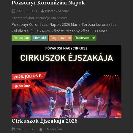
Pozsonyi Koronázási Napok
2026. július 21.
Pusztay Sándor
Pozsonyi
a hozzászólások lehetősége kikapcsolva
Pozsonyi Koronázási Napok 2026 Mária Terézia koronázása
Koronázási
kel életre július 24–26. között Pozsony közel 300 éven...
Napok
bejegyzéshez
Fókuszban
Kitekintő
Programajánló
Toptúra online
Cirkuszok Éjszakája 2026
2026. július 9.
B. Mezei Éva