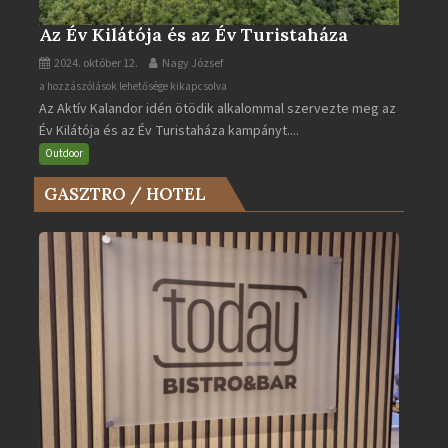
Az Év Kilátója és az Év Turistaháza
2024. október 12.
Nagy József
Az
a hozzászólások lehetősége kikapcsolva
Az Aktív Kalandor idén ötödik alkalommal szervezte meg az
Év
Év Kilátója és az Év Turistaháza kampányt....
Kilátója
és
Outdoor
az
GASZTRO / HOTEL
Év
Turistaháza
bejegyzéshez