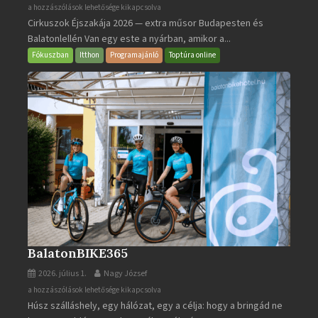
Cirkuszok
a hozzászólások lehetősége kikapcsolva
Cirkuszok Éjszakája 2026 — extra műsor Budapesten és
Éjszakája
Balatonlellén Van egy este a nyárban, amikor a...
2026
bejegyzéshez
Fókuszban
Itthon
Programajánló
Toptúra online
BalatonBIKE365
2026. július 1.
Nagy József
BalatonBIKE365
a hozzászólások lehetősége kikapcsolva
Húsz szálláshely, egy hálózat, egy a célja: hogy a bringád ne
bejegyzéshez