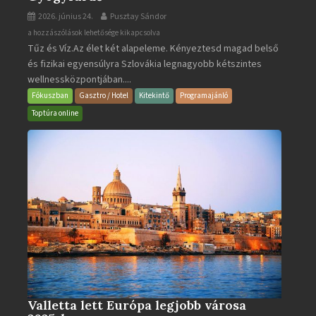
2026. június 24.
Pusztay Sándor
Aquacity
a hozzászólások lehetősége kikapcsolva
Tűz és Víz.Az élet két alapeleme. Kényeztesd magad belső
Poprad
és fizikai egyensúlyra Szlovákia legnagyobb kétszintes
·
wellnessközpontjában....
Wellness
és
Fókuszban
Gasztro / Hotel
Kitekintő
Programajánló
Gyógyfürdő
Toptúra online
bejegyzéshez
Valletta lett Európa legjobb városa