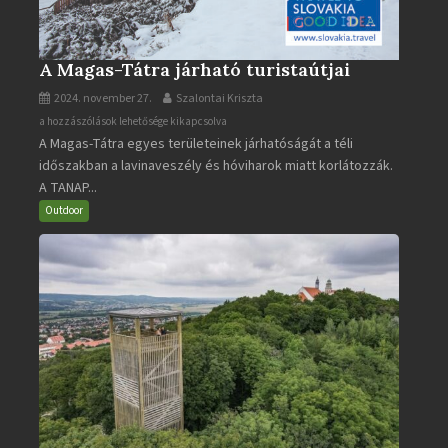
A Magas-Tátra járható turistaútjai
2024. november 27.
Szalontai Kriszta
A
a hozzászólások lehetősége kikapcsolva
A Magas-Tátra egyes területeinek járhatóságát a téli
Magas-
időszakban a lavinaveszély és hóviharok miatt korlátozzák.
Tátra
A TANAP...
járható
turistaútjai
Outdoor
bejegyzéshez