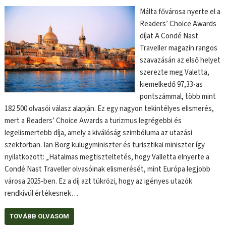
Málta fővárosa nyerte el a
Readers’ Choice Awards
díjat A Condé Nast
Traveller magazin rangos
szavazásán az első helyet
szerezte meg Valetta,
kiemelkedő 97,33-as
pontszámmal, több mint
182 500 olvasói válasz alapján. Ez egy nagyon tekintélyes elismerés,
mert a Readers’ Choice Awards a turizmus legrégebbi és
legelismertebb díja, amely a kiválóság szimbóluma az utazási
szektorban. Ian Borg külügyminiszter és turisztikai miniszter így
nyilatkozott: „Hatalmas megtiszteltetés, hogy Valletta elnyerte a
Condé Nast Traveller olvasóinak elismerését, mint Európa legjobb
városa 2025-ben. Ez a díj azt tükrözi, hogy az igényes utazók
rendkívül értékesnek…
TOVÁBB OLVASOM