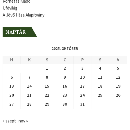
Kornétás Kiadó
Ufóvilág
A Jövő Háza Alapítvány
NAPTÁR
2025. OKTÓBER
H
K
S
C
P
S
V
1
2
3
4
5
6
7
8
9
10
11
12
13
14
15
16
17
18
19
20
21
22
23
24
25
26
27
28
29
30
31
« szept
nov »