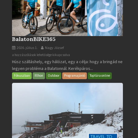
BalatonBIKE365
2026. július 1.
Nagy József
BalatonBIKE365
a hozzászólások lehetősége kikapcsolva
Húsz szálláshely, egy hálózat, egy a célja: hogy a bringád ne
bejegyzéshez
legyen probléma a Balatonnál. Kerékpáros...
Fókuszban
Itthon
Outdoor
Programajánló
Toptúra online