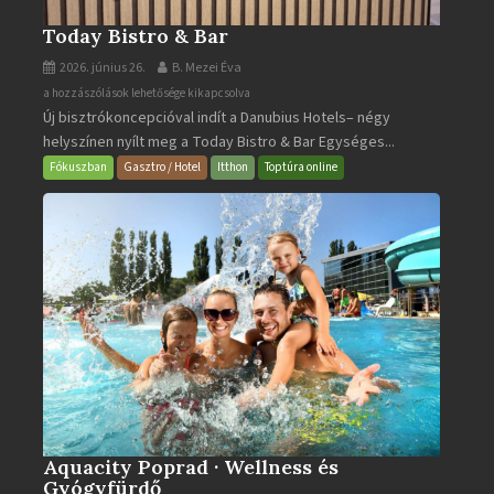
Today Bistro & Bar
2026. június 26.
B. Mezei Éva
Today
a hozzászólások lehetősége kikapcsolva
Új bisztrókoncepcióval indít a Danubius Hotels– négy
Bistro
helyszínen nyílt meg a Today Bistro & Bar Egységes...
&
Bar
Fókuszban
Gasztro / Hotel
Itthon
Toptúra online
bejegyzéshez
Aquacity Poprad · Wellness és
Gyógyfürdő