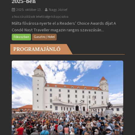
2025-ben
2025. október 13.
Nagy József
Valletta
a hozzászólások lehetősége kikapcsolva
Málta fővárosa nyerte el a Readers’ Choice Awards díjat A
lett
Condé Nast Traveller magazin rangos szavazásán...
Európa
legjobb
Fókuszban
Gasztro / Hotel
városa
PROGRAMAJÁNLÓ
2025-
ben
bejegyzéshez