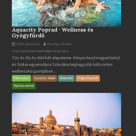
Aquacity Poprad · Wellness és
Gyógyfürdő
2026. június 24.
Pusztay Sándor
Aquacity
a hozzászólások lehetősége kikapcsolva
Tűz és Víz.Az élet két alapeleme. Kényeztesd magad belső
Poprad
és fizikai egyensúlyra Szlovákia legnagyobb kétszintes
·
wellnessközpontjában....
Wellness
és
Fókuszban
Gasztro / Hotel
Kitekintő
Programajánló
Gyógyfürdő
Toptúra online
bejegyzéshez