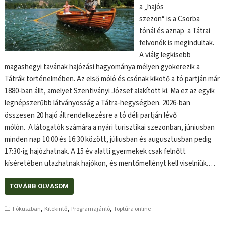
a „hajós
szezon“ is a Csorba
tónál és aznap a Tátrai
felvonók is megindultak.
A viálg legkisebb
magashegyi tavának hajózási hagyománya mélyen gyökerezik a
Tátrák történelmében. Az első móló és csónak kikötő a tó partján már
1880-ban állt, amelyet Szentiványi József alakított ki. Ma ez az egyik
legnépszerűbb látványosság a Tátra-hegységben. 2026-ban
összesen 20 hajó áll rendelkezésre a tó déli partján lévő
mólón. A látogatók számára a nyári turisztikai szezonban, júniusban
minden nap 10:00 és 16:30 között, júliusban és augusztusban pedig
17:30-ig hajózhatnak. A 15 év alatti gyermekek csak felnőtt
kíséretében utazhatnak hajókon, és mentőmellényt kell viselniük.…
TOVÁBB OLVASOM
,
,
,
Fókuszban
Kitekintő
Programajánló
Toptúra online