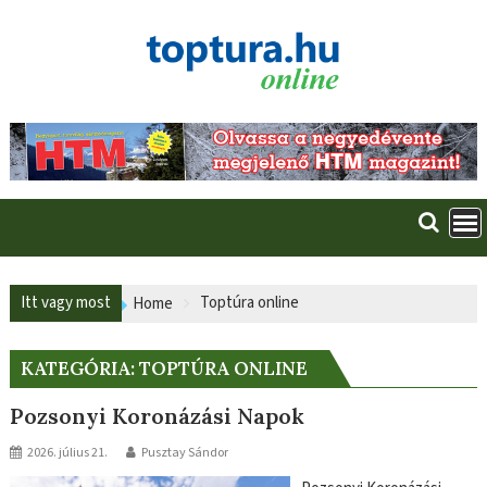
Skip
to
content
Itt vagy most
Toptúra online
Home
KATEGÓRIA:
TOPTÚRA ONLINE
Pozsonyi Koronázási Napok
2026. július 21.
Pusztay Sándor