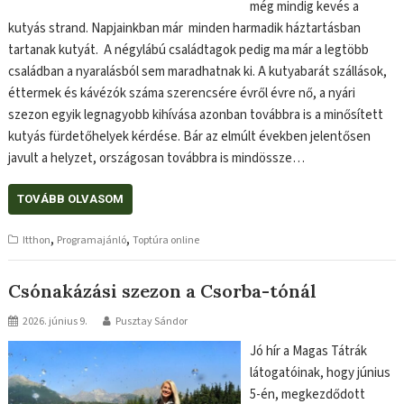
még mindig kevés a
kutyás strand. Napjainkban már minden harmadik háztartásban
tartanak kutyát. A négylábú családtagok pedig ma már a legtöbb
családban a nyaralásból sem maradhatnak ki. A kutyabarát szállások,
éttermek és kávézók száma szerencsére évről évre nő, a nyári
szezon egyik legnagyobb kihívása azonban továbbra is a minősített
kutyás fürdetőhelyek kérdése. Bár az elmúlt években jelentősen
javult a helyzet, országosan továbbra is mindössze…
TOVÁBB OLVASOM
,
,
Itthon
Programajánló
Toptúra online
Csónakázási szezon a Csorba-tónál
2026. június 9.
Pusztay Sándor
Jó hír a Magas Tátrák
látogatóinak, hogy június
5-én, megkezdődott