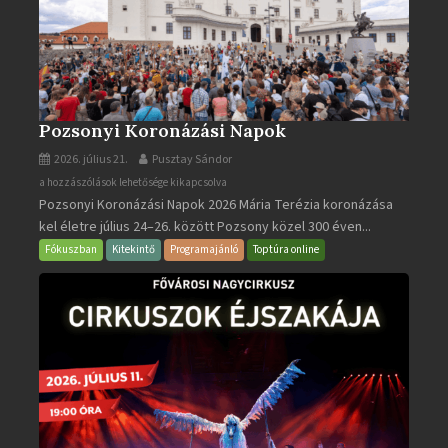
Pozsonyi Koronázási Napok
2026. július 21.
Pusztay Sándor
Pozsonyi
a hozzászólások lehetősége kikapcsolva
Pozsonyi Koronázási Napok 2026 Mária Terézia koronázása
Koronázási
kel életre július 24–26. között Pozsony közel 300 éven...
Napok
bejegyzéshez
Fókuszban
Kitekintő
Programajánló
Toptúra online