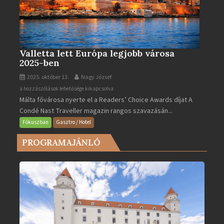
Valletta lett Európa legjobb városa
2025-ben
2025. október 13.
Nagy József
Valletta
a hozzászólások lehetősége kikapcsolva
Málta fővárosa nyerte el a Readers’ Choice Awards díjat A
lett
Condé Nast Traveller magazin rangos szavazásán...
Európa
legjobb
Fókuszban
Gasztro / Hotel
városa
PROGRAMAJÁNLÓ
2025-
ben
bejegyzéshez