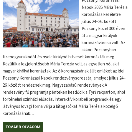
Pozsonyi Koronázási
Napok 2026 Mária Terézia
koronázása kel életre
július 24–26. között
Pozsony közel 300 éven
át a magyar királyok
koronázóvárosa volt. Az
akkori Pozsonyban
tizenegyuralkodót és nyolc királyné hitvesét koronázták meg.
Közülük a legjelentősebb Mária Terézia volt,az egyetlen nő, akit
magyar királlyá koronáztak. Az ő koronázásának állít emléket az idei
PozsonyiKoronázási Napok rendezvénysorozata, amelyet július 24–
26. között rendeznek meg. Nagyszabású rendezvények A
rendezvény fő programja pénteken kezdődik a Tyrš rakparton, ahol
történelmi színházi előadás, interaktív korabeli programok és egy
látványos lovagi torna várja a látogatókat Mária Terézia közelgő
koronázásának…
TOVÁBB OLVASOM