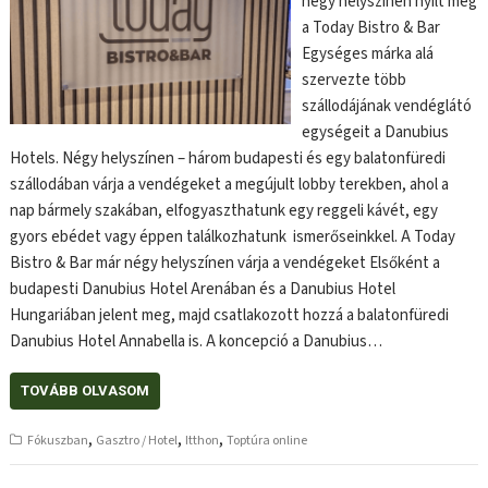
négy helyszínen nyílt meg
a Today Bistro & Bar
Egységes márka alá
szervezte több
szállodájának vendéglátó
egységeit a Danubius
Hotels. Négy helyszínen – három budapesti és egy balatonfüredi
szállodában várja a vendégeket a megújult lobby terekben, ahol a
nap bármely szakában, elfogyaszthatunk egy reggeli kávét, egy
gyors ebédet vagy éppen találkozhatunk ismerőseinkkel. A Today
Bistro & Bar már négy helyszínen várja a vendégeket Elsőként a
budapesti Danubius Hotel Arenában és a Danubius Hotel
Hungariában jelent meg, majd csatlakozott hozzá a balatonfüredi
Danubius Hotel Annabella is. A koncepció a Danubius…
TOVÁBB OLVASOM
,
,
,
Fókuszban
Gasztro / Hotel
Itthon
Toptúra online