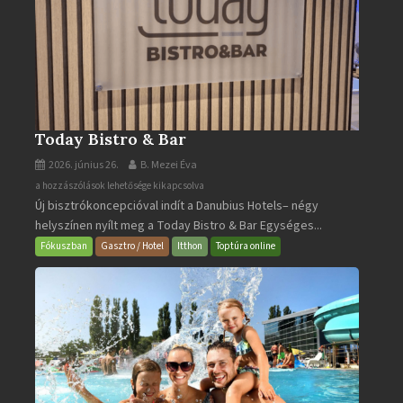
Today Bistro & Bar
2026. június 26.
B. Mezei Éva
Today
a hozzászólások lehetősége kikapcsolva
Új bisztrókoncepcióval indít a Danubius Hotels– négy
Bistro
helyszínen nyílt meg a Today Bistro & Bar Egységes...
&
Bar
Fókuszban
Gasztro / Hotel
Itthon
Toptúra online
bejegyzéshez