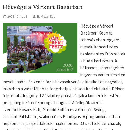
Hétvége a Várkert Bazárban
2026. június 6.
B. Mezei Éva
Hétvége a Várkert
Bazárban Két nap,
többségében ingyen:
mesék, koncertek és
naplementés DJ-szettek
a budai kertekben. A
kétnapos, többségében
ingyenes Várkertfeszten
mesék, bábok és zenés foglalkozások várják a kicsiket és nagyokat,
miközben a vársétákon felfedezhetjük a budai kertek titkait. Délben
felgördül a függöny: 12 órától egymást váltják a koncertek, estére
pedig még inkább felpörög a hangulat. A fellépők között
szerepel Kovács Kati, Mujahid Zoltán és a Group’n’Swing,
valamint Pál István „Szalonna” és Bandája is. A programkínálatban
népzenei és jazzprodukciók, naplementés DJ-szettek, táncházak,