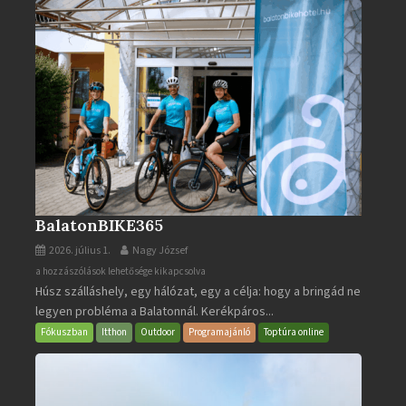
BalatonBIKE365
2026. július 1.
Nagy József
BalatonBIKE365
a hozzászólások lehetősége kikapcsolva
Húsz szálláshely, egy hálózat, egy a célja: hogy a bringád ne
bejegyzéshez
legyen probléma a Balatonnál. Kerékpáros...
Fókuszban
Itthon
Outdoor
Programajánló
Toptúra online