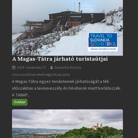
A Magas-Tátra járható turistaútjai
2024. november 27.
Szalontai Kriszta
A
a hozzászólások lehetősége kikapcsolva
A Magas-Tátra egyes területeinek járhatóságát a téli
Magas-
időszakban a lavinaveszély és hóviharok miatt korlátozzák.
Tátra
A TANAP...
járható
turistaútjai
Outdoor
bejegyzéshez