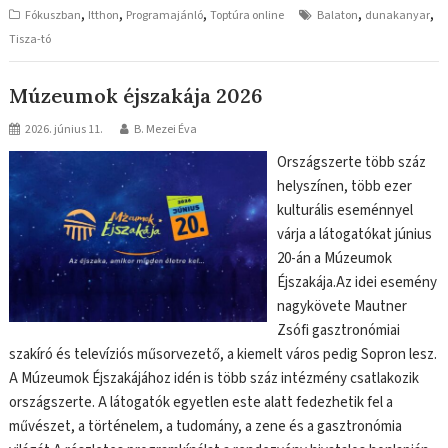
,
,
,
,
,
Fókuszban
Itthon
Programajánló
Toptúra online
Balaton
dunakanyar
Tisza-tó
Múzeumok éjszakája 2026
2026. június 11.
B. Mezei Éva
Országszerte több száz
helyszínen, több ezer
kulturális eseménnyel
várja a látogatókat június
20-án a Múzeumok
Éjszakája.Az idei esemény
nagykövete Mautner
Zsófi gasztronómiai
szakíró és televíziós műsorvezető, a kiemelt város pedig Sopron lesz.
A Múzeumok Éjszakájához idén is több száz intézmény csatlakozik
országszerte. A látogatók egyetlen este alatt fedezhetik fel a
művészet, a történelem, a tudomány, a zene és a gasztronómia