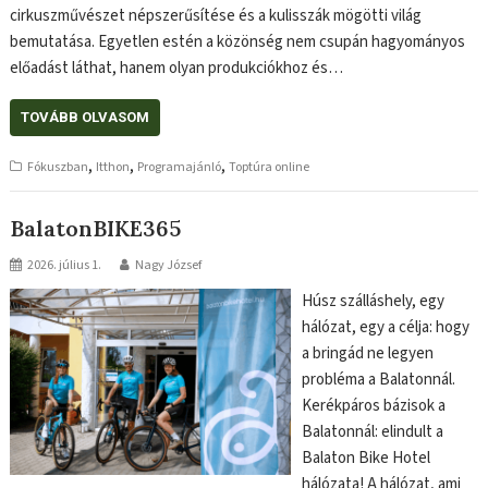
cirkuszművészet népszerűsítése és a kulisszák mögötti világ
bemutatása. Egyetlen estén a közönség nem csupán hagyományos
előadást láthat, hanem olyan produkciókhoz és…
TOVÁBB OLVASOM
,
,
,
Fókuszban
Itthon
Programajánló
Toptúra online
BalatonBIKE365
2026. július 1.
Nagy József
Húsz szálláshely, egy
hálózat, egy a célja: hogy
a bringád ne legyen
probléma a Balatonnál.
Kerékpáros bázisok a
Balatonnál: elindult a
Balaton Bike Hotel
hálózata! A hálózat, ami