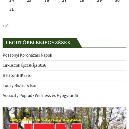
24
25
26
27
28
29
30
31
« júl
LEGUTÓBBI BEJEGYZÉSEK
Pozsonyi Koronázási Napok
Cirkuszok Éjszakája 2026
BalatonBIKE365
Today Bistro & Bar
Aquacity Poprad · Wellness és Gyógyfürdő