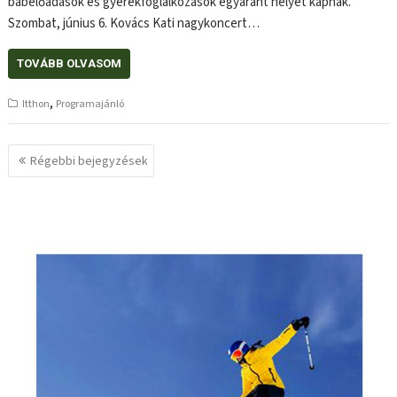
bábelőadások és gyerekfoglalkozások egyaránt helyet kapnak.
Szombat, június 6. Kovács Kati nagykoncert…
TOVÁBB OLVASOM
,
Itthon
Programajánló
Bejegyzés
Régebbi bejegyzések
navigáció