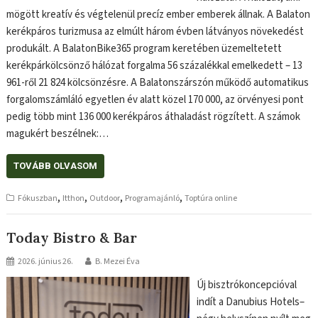
mögött kreatív és végtelenül precíz ember emberek állnak. A Balaton
kerékpáros turizmusa az elmúlt három évben látványos növekedést
produkált. A BalatonBike365 program keretében üzemeltetett
kerékpárkölcsönző hálózat forgalma 56 százalékkal emelkedett – 13
961-ről 21 824 kölcsönzésre. A Balatonszárszón működő automatikus
forgalomszámláló egyetlen év alatt közel 170 000, az örvényesi pont
pedig több mint 136 000 kerékpáros áthaladást rögzített. A számok
magukért beszélnek:…
TOVÁBB OLVASOM
,
,
,
,
Fókuszban
Itthon
Outdoor
Programajánló
Toptúra online
Today Bistro & Bar
2026. június 26.
B. Mezei Éva
Új bisztrókoncepcióval
indít a Danubius Hotels–