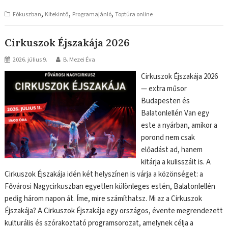
,
,
,
Fókuszban
Kitekintő
Programajánló
Toptúra online
Cirkuszok Éjszakája 2026
2026. július 9.
B. Mezei Éva
Cirkuszok Éjszakája 2026
— extra műsor
Budapesten és
Balatonlellén Van egy
este a nyárban, amikor a
porond nem csak
előadást ad, hanem
kitárja a kulisszáit is. A
Cirkuszok Éjszakája idén két helyszínen is várja a közönséget: a
Fővárosi Nagycirkuszban egyetlen különleges estén, Balatonlellén
pedig három napon át. Íme, mire számíthatsz. Mi az a Cirkuszok
Éjszakája? A Cirkuszok Éjszakája egy országos, évente megrendezett
kulturális és szórakoztató programsorozat, amelynek célja a