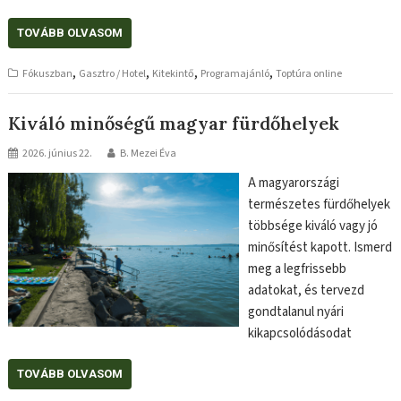
TOVÁBB OLVASOM
,
,
,
,
Fókuszban
Gasztro / Hotel
Kitekintő
Programajánló
Toptúra online
Kiváló minőségű magyar fürdőhelyek
2026. június 22.
B. Mezei Éva
A magyarországi
természetes fürdőhelyek
többsége kiváló vagy jó
minősítést kapott. Ismerd
meg a legfrissebb
adatokat, és tervezd
gondtalanul nyári
kikapcsolódásodat
TOVÁBB OLVASOM