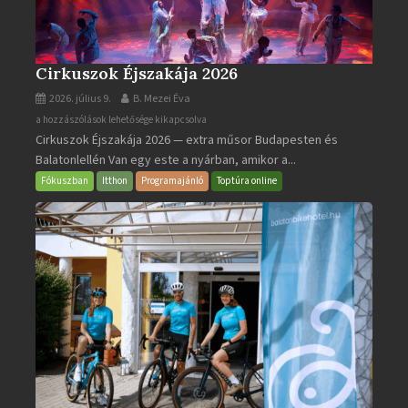
Cirkuszok Éjszakája 2026
2026. július 9.
B. Mezei Éva
Cirkuszok
a hozzászólások lehetősége kikapcsolva
Cirkuszok Éjszakája 2026 — extra műsor Budapesten és
Éjszakája
Balatonlellén Van egy este a nyárban, amikor a...
2026
bejegyzéshez
Fókuszban
Itthon
Programajánló
Toptúra online