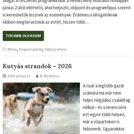
világát.A részletes programkínálat a rendezvény hivatalos honlapján
június 2-ától elérhető, ahol helyszín, időpont és programtípus szerint
is kereshetők lesznek az események. Érdemes a látogatóknak
időben megtervezniük az estét, hiszen több…
TOVÁBB OLVASOM
,
,
Itthon
Programajánló
Toptúra online
Kutyás strandok – 2026
2026. június 11.
B. Mezei Éva
A nyár a legtöbb gazdi
számára ma már nem
teljes négylábú családtag
nélkül – és szerencsére
ezt egyre több helyen,
már a vízpartokon is
felismerik. Ugyanakkor