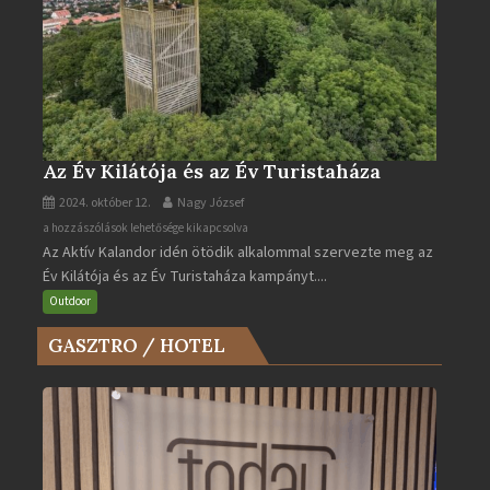
Az Év Kilátója és az Év Turistaháza
2024. október 12.
Nagy József
Az
a hozzászólások lehetősége kikapcsolva
Az Aktív Kalandor idén ötödik alkalommal szervezte meg az
Év
Év Kilátója és az Év Turistaháza kampányt....
Kilátója
és
Outdoor
az
GASZTRO / HOTEL
Év
Turistaháza
bejegyzéshez