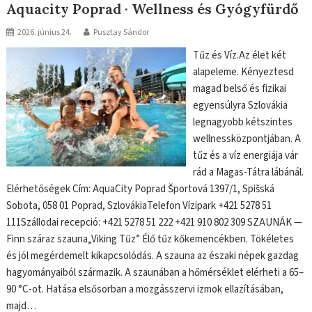
Aquacity Poprad · Wellness és Gyógyfürdő
2026. június 24.
Pusztay Sándor
Tűz és Víz.Az élet két
alapeleme. Kényeztesd
magad belső és fizikai
egyensúlyra Szlovákia
legnagyobb kétszintes
wellnessközpontjában. A
tűz és a víz energiája vár
rád a Magas-Tátra lábánál.
Elérhetőségek Cím: AquaCity Poprad Športová 1397/1, Spišská
Sobota, 058 01 Poprad, SzlovákiaTelefon Vízipark +421 5278 51
111Szállodai recepció: +421 5278 51 222 +421 910 802 309 SZAUNÁK —
Finn száraz szauna„Viking Tűz” Élő tűz kőkemencékben. Tökéletes
és jól megérdemelt kikapcsolódás. A szauna az északi népek gazdag
hagyományaiból származik. A szaunában a hőmérséklet elérheti a 65–
90 °C-ot. Hatása elsősorban a mozgásszervi izmok ellazításában,
majd…