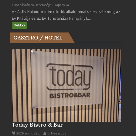
Az
a hozzászólások lehetősége kikapcsolva
Az Aktív Kalandor idén ötödik alkalommal szervezte meg az
Év
Év Kilátója és az Év Turistaháza kampányt....
Kilátója
és
Outdoor
az
GASZTRO / HOTEL
Év
Turistaháza
bejegyzéshez
Today Bistro & Bar
2026. június 26.
B. Mezei Éva