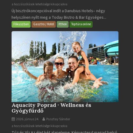
Today
a hozzászólások lehetősége kikapcsolva
Új bisztrókoncepcióval indít a Danubius Hotels– négy
Bistro
helyszínen nyílt meg a Today Bistro & Bar Egységes...
&
Bar
Fókuszban
Gasztro / Hotel
Itthon
Toptúra online
bejegyzéshez
Aquacity Poprad · Wellness és
Gyógyfürdő
2026. június 24.
Pusztay Sándor
Aquacity
a hozzászólások lehetősége kikapcsolva
Tűz és Víz.Az élet két alapeleme. Kényeztesd magad belső
Poprad