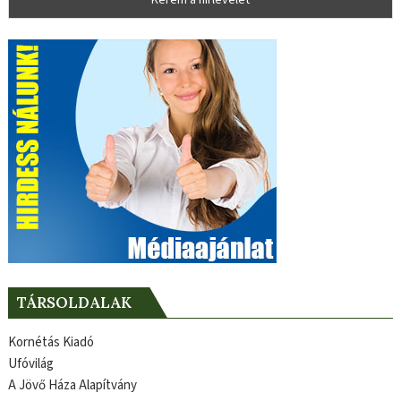
TÁRSOLDALAK
Kornétás Kiadó
Ufóvilág
A Jövő Háza Alapítvány