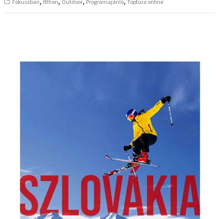
,
,
,
,
Fókuszban
Itthon
Outdoor
Programajánló
Toptúra online