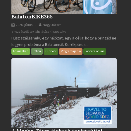
BalatonBIKE365
2026. július 1.
Nagy József
BalatonBIKE365
a hozzászólások lehetősége kikapcsolva
Húsz szálláshely, egy hálózat, egy a célja: hogy a bringád ne
bejegyzéshez
legyen probléma a Balatonnál. Kerékpáros...
Fókuszban
Itthon
Outdoor
Programajánló
Toptúra online
A Magas-Tátra járható turistaútjai