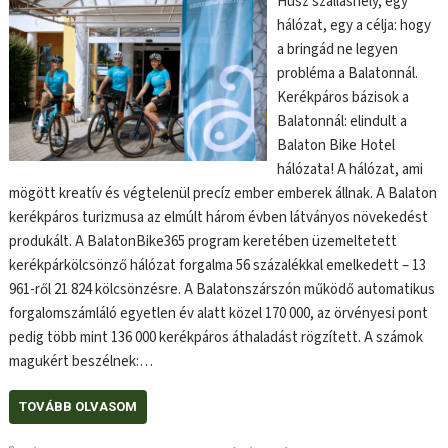
Húsz szálláshely, egy
hálózat, egy a célja: hogy
a bringád ne legyen
probléma a Balatonnál.
Kerékpáros bázisok a
Balatonnál: elindult a
Balaton Bike Hotel
hálózata! A hálózat, ami
mögött kreatív és végtelenül precíz ember emberek állnak. A Balaton
kerékpáros turizmusa az elmúlt három évben látványos növekedést
produkált. A BalatonBike365 program keretében üzemeltetett
kerékpárkölcsönző hálózat forgalma 56 százalékkal emelkedett – 13
961-ről 21 824 kölcsönzésre. A Balatonszárszón működő automatikus
forgalomszámláló egyetlen év alatt közel 170 000, az örvényesi pont
pedig több mint 136 000 kerékpáros áthaladást rögzített. A számok
magukért beszélnek:…
TOVÁBB OLVASOM