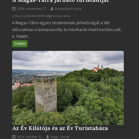
2024. november 27.
Szalontai Kriszta
A
a hozzászólások lehetősége kikapcsolva
A Magas-Tátra egyes területeinek járhatóságát a téli
Magas-
időszakban a lavinaveszély és hóviharok miatt korlátozzák.
Tátra
A TANAP...
járható
turistaútjai
Outdoor
bejegyzéshez
Az Év Kilátója és az Év Turistaháza
2024. október 12.
Nagy József