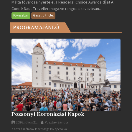
Málta fővárosa nyerte el a Readers’ Choice Awards díjat A
lett
Condé Nast Traveller magazin rangos szavazásán...
Európa
legjobb
Fókuszban
Gasztro / Hotel
városa
PROGRAMAJÁNLÓ
2025-
ben
bejegyzéshez
Pozsonyi Koronázási Napok
2026. július 21.
Pusztay Sándor
Pozsonyi
a hozzászólások lehetősége kikapcsolva