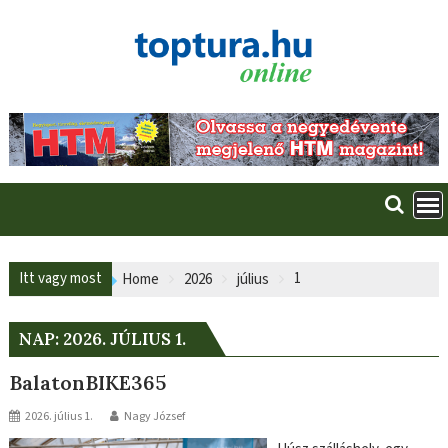
Skip
to
content
Itt vagy most
1
Home
2026
július
NAP:
2026. JÚLIUS 1.
BalatonBIKE365
2026. július 1.
Nagy József