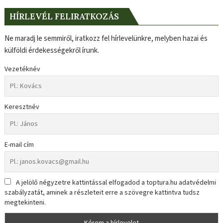
HÍRLEVÉL FELIRATKOZÁS
Ne maradj le semmiről, iratkozz fel hírlevelünkre, melyben hazai és
külföldi érdekességekről írunk.
Vezetéknév
Keresztnév
E-mail cím
A jelölő négyzetre kattintással elfogadod a toptura.hu adatvédelmi
szabályzatát, aminek a részleteit erre a szövegre kattintva tudsz
megtekinteni.