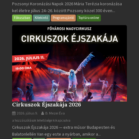
Pozsonyi Koronázási Napok 2026 Mária Terézia koronázása
Koronázási
kel életre július 24–26. között Pozsony közel 300 éven...
Napok
bejegyzéshez
Fókuszban
Kitekintő
Programajánló
Toptúra online
Cirkuszok Éjszakája 2026
2026. július 9.
B. Mezei Éva
Cirkuszok
a hozzászólások lehetősége kikapcsolva
Cirkuszok Éjszakája 2026 — extra műsor Budapesten és
Éjszakája
Balatonlellén Van egy este a nyárban, amikor a...
2026