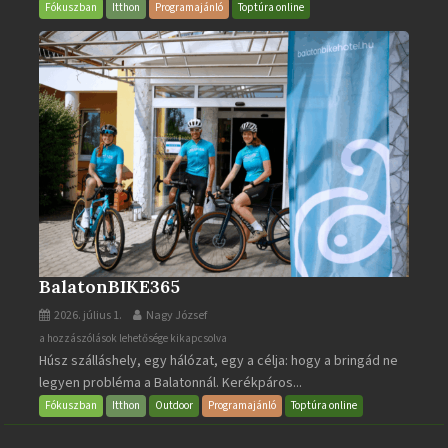
bejegyzéshez
Fókuszban
Itthon
Programajánló
Toptúra online
BalatonBIKE365
2026. július 1.
Nagy József
BalatonBIKE365
a hozzászólások lehetősége kikapcsolva
Húsz szálláshely, egy hálózat, egy a célja: hogy a bringád ne
bejegyzéshez
legyen probléma a Balatonnál. Kerékpáros...
Fókuszban
Itthon
Outdoor
Programajánló
Toptúra online