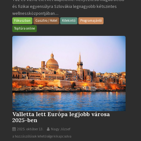
és fizikai egyensúlyra Szlovákia legnagyobb kétszintes
·
wellnessközpontjában....
Wellness
és
Fókuszban
Gasztro / Hotel
Kitekintő
Programajánló
Gyógyfürdő
Toptúra online
bejegyzéshez
Valletta lett Európa legjobb városa
2025-ben
2025. október 13.
Nagy József
Valletta
a hozzászólások lehetősége kikapcsolva