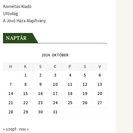
Kornétás Kiadó
Ufóvilág
A Jövő Háza Alapítvány
NAPTÁR
2024. OKTÓBER
H
K
S
C
P
S
V
1
2
3
4
5
6
7
8
9
10
11
12
13
14
15
16
17
18
19
20
21
22
23
24
25
26
27
28
29
30
31
« szept
nov »