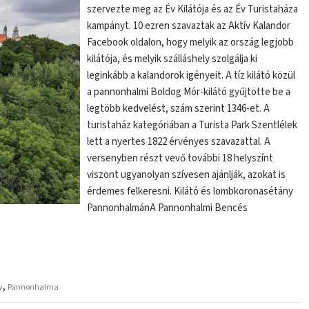
szervezte meg az Év Kilátója és az Év Turistaháza
kampányt. 10 ezren szavaztak az Aktív Kalandor
Facebook oldalon, hogy melyik az ország legjobb
kilátója, és melyik szálláshely szolgálja ki
leginkább a kalandorok igényeit. A tíz kilátó közül
a pannonhalmi Boldog Mór-kilátó gyűjtötte be a
legtöbb kedvelést, szám szerint 1346-et. A
turistaház kategóriában a Turista Park Szentlélek
lett a nyertes 1822 érvényes szavazattal. A
versenyben részt vevő további 18 helyszínt
viszont ugyanolyan szívesen ajánlják, azokat is
érdemes felkeresni. Kilátó és lombkoronasétány
PannonhalmánA Pannonhalmi Bencés
,
y
Pannonhalma