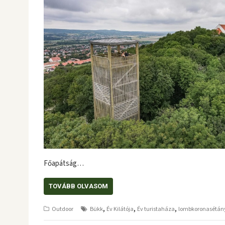
Főapátság…
TOVÁBB OLVASOM
,
,
,
Outdoor
Bükk
Év Kilátója
Év turistaháza
lombkoronasétán