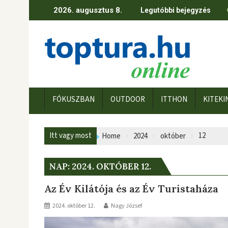
Skip
2026. augusztus 8.
Legutóbbi bejegyzés
to
content
FÓKUSZBAN
OUTDOOR
ITTHON
KITEKI
Itt vagy most
12
Home
2024
október
NAP:
2024. OKTÓBER 12.
Az Év Kilátója és az Év Turistaháza
2024. október 12.
Nagy József