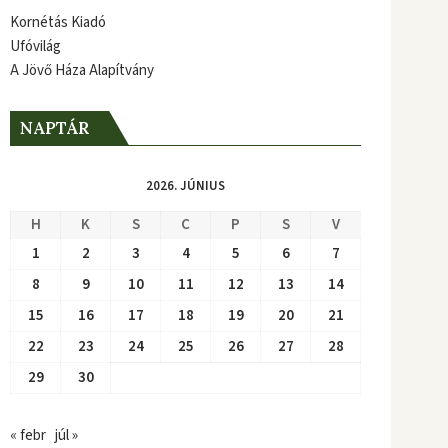
Kornétás Kiadó
Ufóvilág
A Jövő Háza Alapítvány
NAPTÁR
2026. JÚNIUS
H
K
S
C
P
S
V
1
2
3
4
5
6
7
8
9
10
11
12
13
14
15
16
17
18
19
20
21
22
23
24
25
26
27
28
29
30
« febr
júl »