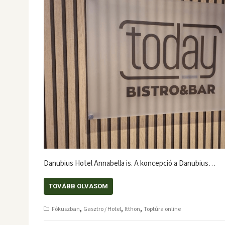
Danubius Hotel Annabella is. A koncepció a Danubius…
TOVÁBB OLVASOM
,
,
,
Fókuszban
Gasztro / Hotel
Itthon
Toptúra online