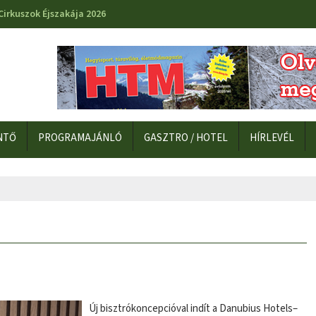
Cirkuszok Éjszakája 2026
NTŐ
PROGRAMAJÁNLÓ
GASZTRO / HOTEL
HÍRLEVÉL
Új bisztrókoncepcióval indít a Danubius Hotels–