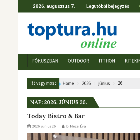
Skip
2026. augusztus 7.
Legutóbbi bejegyzés
to
content
FÓKUSZBAN
OUTDOOR
ITTHON
KITEKI
Itt vagy most
26
Home
2026
június
NAP:
2026. JÚNIUS 26.
Today Bistro & Bar
2026. június 26.
B. Mezei Éva