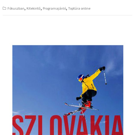
,
,
,
Fókuszban
Kitekintő
Programajánló
Toptúra online