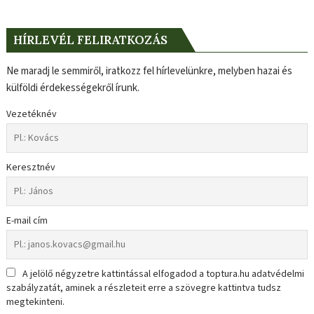
HÍRLEVÉL FELIRATKOZÁS
Ne maradj le semmiről, iratkozz fel hírlevelünkre, melyben hazai és
külföldi érdekességekről írunk.
Vezetéknév
Keresztnév
E-mail cím
A jelölő négyzetre kattintással elfogadod a toptura.hu adatvédelmi
szabályzatát, aminek a részleteit erre a szövegre kattintva tudsz
megtekinteni.