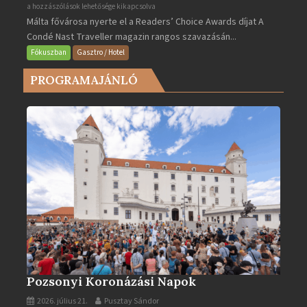
Valletta
a hozzászólások lehetősége kikapcsolva
Málta fővárosa nyerte el a Readers’ Choice Awards díjat A
lett
Condé Nast Traveller magazin rangos szavazásán...
Európa
legjobb
Fókuszban
Gasztro / Hotel
városa
PROGRAMAJÁNLÓ
2025-
ben
bejegyzéshez
Pozsonyi Koronázási Napok
2026. július 21.
Pusztay Sándor