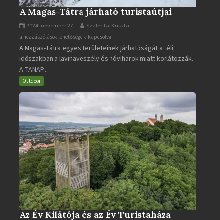
A Magas-Tátra járható turistaútjai
2024. november 27.
Szalontai Kriszta
A
a hozzászólások lehetősége kikapcsolva
A Magas-Tátra egyes területeinek járhatóságát a téli
Magas-
időszakban a lavinaveszély és hóviharok miatt korlátozzák.
Tátra
A TANAP...
járható
turistaútjai
Outdoor
bejegyzéshez
Az Év Kilátója és az Év Turistaháza