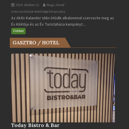
2024. október 12.
Nagy József
Az
a hozzászólások lehetősége kikapcsolva
Az Aktív Kalandor idén ötödik alkalommal szervezte meg az
Év
Év Kilátója és az Év Turistaháza kampányt....
Kilátója
és
Outdoor
az
GASZTRO / HOTEL
Év
Turistaháza
bejegyzéshez
Today Bistro & Bar