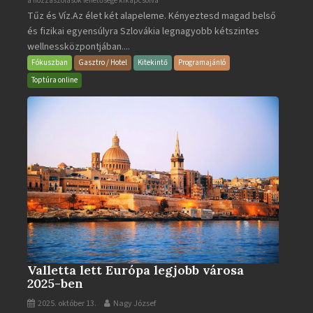
a hozzászólások lehetősége kikapcsolva
Tűz és Víz.Az élet két alapeleme. Kényeztesd magad belső
Poprad
és fizikai egyensúlyra Szlovákia legnagyobb kétszintes
·
wellnessközpontjában....
Wellness
és
Fókuszban
Gasztro / Hotel
Kitekintő
Programajánló
Gyógyfürdő
Toptúra online
bejegyzéshez
Valletta lett Európa legjobb városa
2025-ben
2025. október 13.
Nagy József