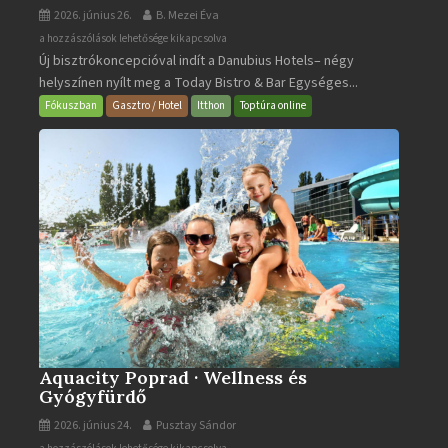
2026. június 26.
B. Mezei Éva
Today
a hozzászólások lehetősége kikapcsolva
Új bisztrókoncepcióval indít a Danubius Hotels– négy
Bistro
helyszínen nyílt meg a Today Bistro & Bar Egységes...
&
Bar
Fókuszban
Gasztro / Hotel
Itthon
Toptúra online
bejegyzéshez
Aquacity Poprad · Wellness és
Gyógyfürdő
2026. június 24.
Pusztay Sándor
Aquacity