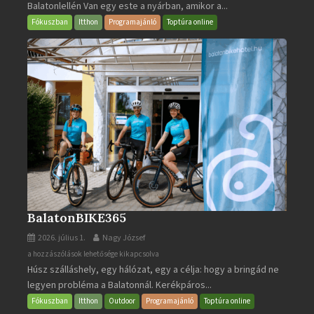
Balatonlellén Van egy este a nyárban, amikor a...
2026
bejegyzéshez
Fókuszban
Itthon
Programajánló
Toptúra online
BalatonBIKE365
2026. július 1.
Nagy József
BalatonBIKE365
a hozzászólások lehetősége kikapcsolva
Húsz szálláshely, egy hálózat, egy a célja: hogy a bringád ne
bejegyzéshez
legyen probléma a Balatonnál. Kerékpáros...
Fókuszban
Itthon
Outdoor
Programajánló
Toptúra online