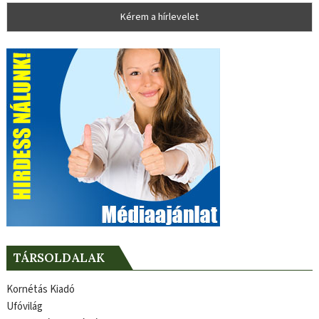
TÁRSOLDALAK
Kornétás Kiadó
Ufóvilág