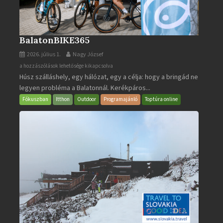
BalatonBIKE365
2026. július 1.
Nagy József
BalatonBIKE365
a hozzászólások lehetősége kikapcsolva
Húsz szálláshely, egy hálózat, egy a célja: hogy a bringád ne
bejegyzéshez
legyen probléma a Balatonnál. Kerékpáros...
Fókuszban
Itthon
Outdoor
Programajánló
Toptúra online