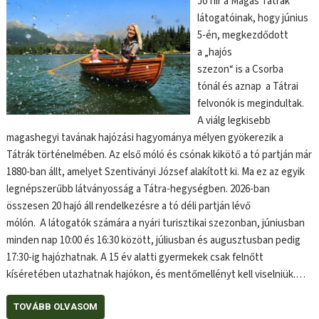
Jó hír a Magas Tátrák
látogatóinak, hogy június
5-én, megkezdődott
a „hajós
szezon“ is a Csorba
tónál és aznap a Tátrai
felvonók is megindultak.
A viálg legkisebb
magashegyi tavának hajózási hagyománya mélyen gyökerezik a
Tátrák történelmében. Az első móló és csónak kikötő a tó partján már
1880-ban állt, amelyet Szentiványi József alakított ki. Ma ez az egyik
legnépszerűbb látványosság a Tátra-hegységben. 2026-ban
összesen 20 hajó áll rendelkezésre a tó déli partján lévő
mólón. A látogatók számára a nyári turisztikai szezonban, júniusban
minden nap 10:00 és 16:30 között, júliusban és augusztusban pedig
17:30-ig hajózhatnak. A 15 év alatti gyermekek csak felnőtt
kíséretében utazhatnak hajókon, és mentőmellényt kell viselniük.…
TOVÁBB OLVASOM