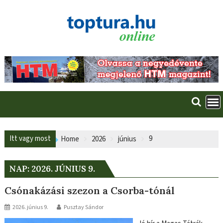
Skip
to
content
Itt vagy most
9
Home
2026
június
NAP:
2026. JÚNIUS 9.
Csónakázási szezon a Csorba-tónál
2026. június 9.
Pusztay Sándor