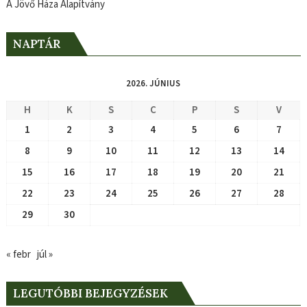
A Jövő Háza Alapítvány
NAPTÁR
2026. JÚNIUS
H
K
S
C
P
S
V
1
2
3
4
5
6
7
8
9
10
11
12
13
14
15
16
17
18
19
20
21
22
23
24
25
26
27
28
29
30
« febr
júl »
LEGUTÓBBI BEJEGYZÉSEK