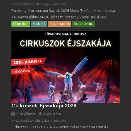
Pozsonyi
a hozzászólások lehetősége kikapcsolva
Pozsonyi Koronázási Napok 2026 Mária Terézia koronázása
Koronázási
kel életre július 24–26. között Pozsony közel 300 éven...
Napok
bejegyzéshez
Fókuszban
Kitekintő
Programajánló
Toptúra online
Cirkuszok Éjszakája 2026
2026. július 9.
B. Mezei Éva
Cirkuszok
a hozzászólások lehetősége kikapcsolva
Cirkuszok Éjszakája 2026 — extra műsor Budapesten és
Éjszakája