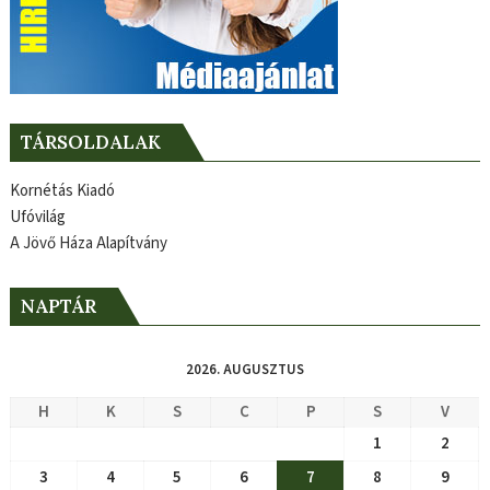
TÁRSOLDALAK
Kornétás Kiadó
Ufóvilág
A Jövő Háza Alapítvány
NAPTÁR
2026. AUGUSZTUS
H
K
S
C
P
S
V
1
2
3
4
5
6
7
8
9