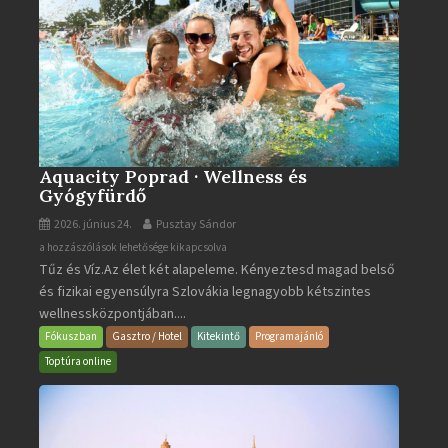
Aquacity Poprad · Wellness és
Gyógyfürdő
2026. június 24.
Pusztay Sándor
Aquacity
a hozzászólások lehetősége kikapcsolva
Tűz és Víz.Az élet két alapeleme. Kényeztesd magad belső
Poprad
és fizikai egyensúlyra Szlovákia legnagyobb kétszintes
·
wellnessközpontjában....
Wellness
és
Fókuszban
Gasztro / Hotel
Kitekintő
Programajánló
Gyógyfürdő
Toptúra online
bejegyzéshez