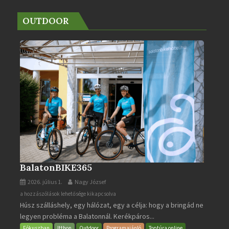
OUTDOOR
BalatonBIKE365
2026. július 1.
Nagy József
BalatonBIKE365
a hozzászólások lehetősége kikapcsolva
Húsz szálláshely, egy hálózat, egy a célja: hogy a bringád ne
bejegyzéshez
legyen probléma a Balatonnál. Kerékpáros...
Fókuszban
Itthon
Outdoor
Programajánló
Toptúra online