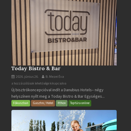
Today Bistro & Bar
2026. június 26.
B. Mezei Éva
Today
a hozzászólások lehetősége kikapcsolva
Új bisztrókoncepcióval indít a Danubius Hotels– négy
Bistro
helyszínen nyílt meg a Today Bistro & Bar Egységes...
&
Bar
Fókuszban
Gasztro / Hotel
Itthon
Toptúra online
bejegyzéshez