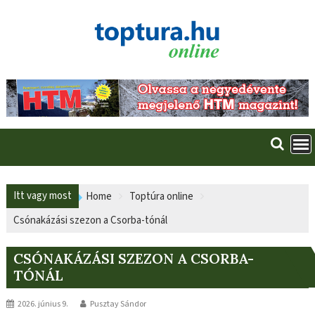
Skip
to
content
Itt vagy most
Home
Toptúra online
Csónakázási szezon a Csorba-tónál
CSÓNAKÁZÁSI SZEZON A CSORBA-
TÓNÁL
2026. június 9.
Pusztay Sándor