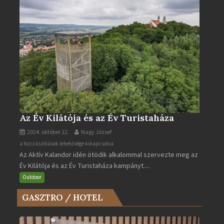
Az Év Kilátója és az Év Turistaháza
2024. október 12.
Nagy József
Az
a hozzászólások lehetősége kikapcsolva
Az Aktív Kalandor idén ötödik alkalommal szervezte meg az
Év
Év Kilátója és az Év Turistaháza kampányt....
Kilátója
és
Outdoor
az
GASZTRO / HOTEL
Év
Turistaháza
bejegyzéshez