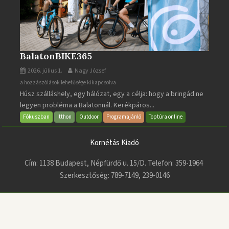
BalatonBIKE365
2026. július 1.
Nagy József
BalatonBIKE365
a hozzászólások lehetősége kikapcsolva
Húsz szálláshely, egy hálózat, egy a célja: hogy a bringád ne
bejegyzéshez
legyen probléma a Balatonnál. Kerékpáros...
Fókuszban
Itthon
Outdoor
Programajánló
Toptúra online
Kornétás Kiadó
Cím: 1138 Budapest, Népfürdő u. 15/D. Telefon: 359-1964
Szerkesztőség: 789-7149, 239-0146