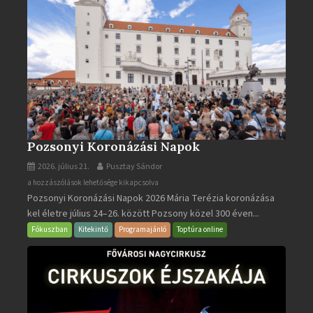
Pozsonyi Koronázási Napok
2026. július 21.
Pusztay Sándor
Pozsonyi
a hozzászólások lehetősége kikapcsolva
Pozsonyi Koronázási Napok 2026 Mária Terézia koronázása
Koronázási
kel életre július 24–26. között Pozsony közel 300 éven...
Napok
bejegyzéshez
Fókuszban
Kitekintő
Programajánló
Toptúra online