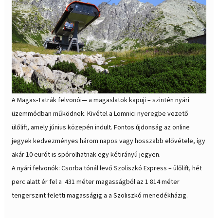
A Magas-Tatrák felvonói— a magaslatok kapuji – szintén nyári
üzemmódban működnek. Kivétel a Lomnici nyeregbe vezető
ülőlift, amely június közepén indult. Fontos újdonság az online
jegyek kedvezményes három napos vagy hosszabb elővétele, így
akár 10 eurót is spórolhatnak egy kétirányú jegyen.
A nyári felvonók: Csorba tónál levő Szoliszkó Express – ülőlift, hét
perc alatt ér fel a 431 méter magasságból az 1 814 méter
tengerszint feletti magasságig a a Szoliszkó menedékházig.