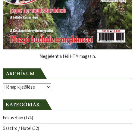
Megjelent a téli HTM magazin.
ARCHÍVUM
Archívum
KATEGÓRIÁK
Fókuszban
(174)
Gasztro / Hotel
(52)