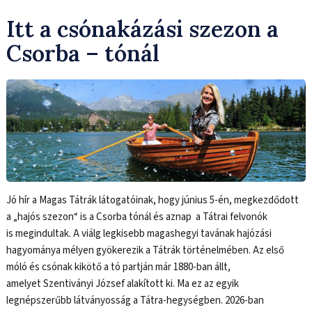
Itt a csónakázási szezon a
Csorba – tóná
l
Jó hír a Magas Tátrák látogatóinak, hogy június 5-én, megkezdődott
a „hajós szezon“ is a Csorba tónál és aznap a Tátrai felvonók
is megindultak. A viálg legkisebb magashegyi tavának hajózási
hagyománya mélyen gyökerezik a Tátrák történelmében. Az első
móló és csónak kikötő a tó partján már 1880-ban állt,
amelyet Szentiványi József alakított ki. Ma ez az egyik
legnépszerűbb látványosság a Tátra-hegységben. 2026-ban