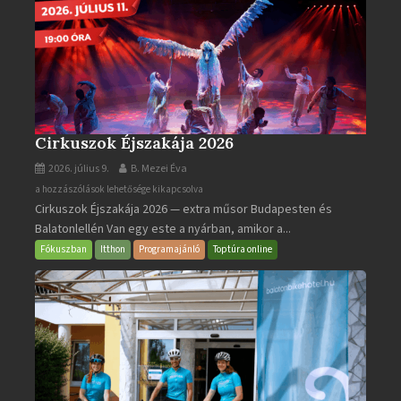
Cirkuszok Éjszakája 2026
2026. július 9.
B. Mezei Éva
Cirkuszok
a hozzászólások lehetősége kikapcsolva
Cirkuszok Éjszakája 2026 — extra műsor Budapesten és
Éjszakája
Balatonlellén Van egy este a nyárban, amikor a...
2026
bejegyzéshez
Fókuszban
Itthon
Programajánló
Toptúra online