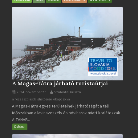
A Magas-Tátra járható turistaútjai
2024. november 27.
Szalontai Kriszta
A
a hozzászólások lehetősége kikapcsolva
A Magas-Tátra egyes területeinek járhatóságát a téli
Magas-
időszakban a lavinaveszély és hóviharok miatt korlátozzák.
Tátra
A TANAP...
járható
turistaútjai
Outdoor
bejegyzéshez