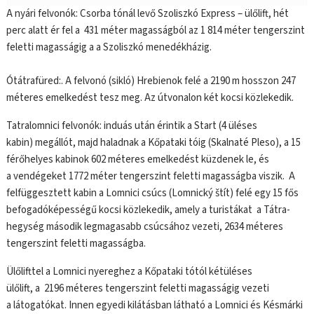
A nyári felvonók: Csorba tónál levő Szoliszkó Express – ülőlift, hét
perc alatt ér fel a 431 méter magasságból az 1 814 méter tengerszint
feletti magasságig a a Szoliszkó menedékházig.
Ótátrafüred:. A felvonó (sikló) Hrebienok felé a 2190 m hosszon 247
méteres emelkedést tesz meg. Az útvonalon két kocsi közlekedik.
Tatralomnici felvonók: induás után érintik a Start (4 üléses
kabin) megállót, majd haladnak a Kőpataki tóig (Skalnaté Pleso), a 15
férőhelyes kabinok 602 méteres emelkedést küzdenek le, és
a vendégeket 1772 méter tengerszint feletti magasságba viszik. A
felfüggesztett kabin a Lomnici csúcs (Lomnický štít) felé egy 15 fős
befogadóképességű kocsi közlekedik, amely a turistákat a Tátra-
hegység második legmagasabb csúcsához vezeti, 2634 méteres
tengerszint feletti magasságba.
Ülőlifttel a Lomnici nyereghez a Kőpataki tótól kétüléses
ülőlift, a 2196 méteres tengerszint feletti magasságig vezeti
a látogatókat. Innen egyedi kilátásban látható a Lomnici és Késmárki