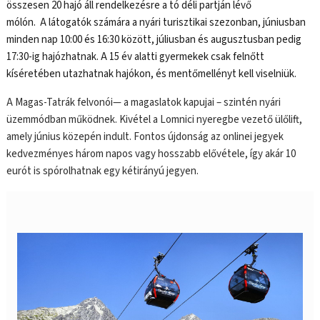
összesen 20 hajó áll rendelkezésre a tó déli partján lévő
mólón. A látogatók számára a nyári turisztikai szezonban, júniusban
minden nap 10:00 és 16:30 között, júliusban és augusztusban pedig
17:30-ig hajózhatnak. A 15 év alatti gyermekek csak felnőtt
kíséretében utazhatnak hajókon, és mentőmellényt kell viselniük.
A Magas-Tatrák felvonói— a magaslatok kapujai – szintén nyári
üzemmódban működnek. Kivétel a Lomnici nyeregbe vezető ülőlift,
amely június közepén indult. Fontos újdonság az onlinei jegyek
kedvezményes három napos vagy hosszabb elővétele, így akár 10
eurót is spórolhatnak egy kétirányú jegyen.