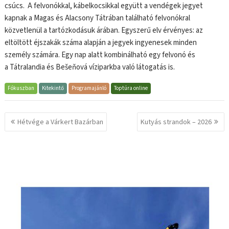
csúcs. A felvonókkal, kábelkocsikkal együtt a vendégek jegyet
kapnak a Magas és Alacsony Tátrában található felvonókral
közvetlenül a tartózkodásuk árában. Egyszerű elv érvényes: az
eltöltött éjszakák száma alapján a jegyek ingyenesek minden
személy számára. Egy nap alatt kombinálható egy felvonó és
a Tátralandia és Bešeňová víziparkba való látogatás is.
Fókuszban
Kitekintő
Programajánló
Toptúra online
Bejegyzés
Hétvége a Várkert Bazárban
Kutyás strandok – 2026
navigáció