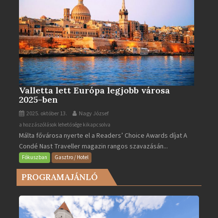
Valletta lett Európa legjobb városa
2025-ben
2025. október 13.
Nagy József
Valletta
a hozzászólások lehetősége kikapcsolva
Málta fővárosa nyerte el a Readers’ Choice Awards díjat A
lett
Condé Nast Traveller magazin rangos szavazásán...
Európa
legjobb
Fókuszban
Gasztro / Hotel
városa
PROGRAMAJÁNLÓ
2025-
ben
bejegyzéshez