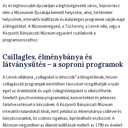
Az év leghosszabb éjszakáján a leghűségesebb város, Sopron lesz
idén a Múzeumok Éjszakája kiemelt helyszíne, ahol, történelmi
helyszínek, interaktív kiállítások és különleges programok várják majd
a látogatókat. A Múzeumnegyed, a Tűztorony, a Lenck-villa, vagy a
Központi Bányászati Múzeum egyaránt csatlakozik a
programsorozathoz.
Csillagles, élménybánya és
látványsütés – a soproni programok
A Lenck-villábana „csillagokat is lehozzák” a látogatóknak, hiszen
csillagászati programjaik keretében távcsővel vizsgálhatják a nyári
eget az érdeklődők és saját csillagtérképüket is elkészíthetik.
Emellett gasztronómiai programokkal, koncertekkel és jelmezes
tárlatvezetéssel is készülnek. A Központi Bányászati Múzeum
interaktív kalandokat kínál, mint például az élménybánya csillével és
bányászsisakkal, és számos izgalmas, kipróbálható eszközzel. A
Múzeum-negyedben az állandó kiállítások mellett az 1790-es éveket