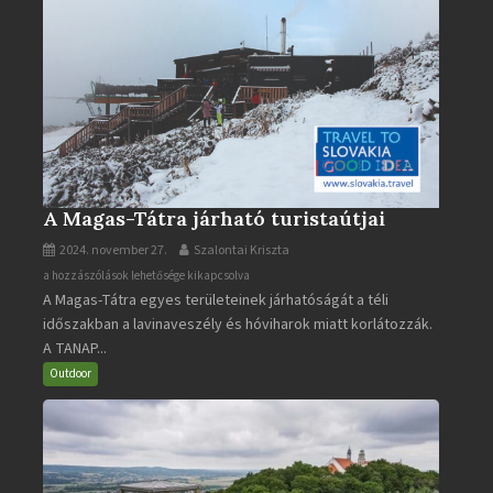
A Magas-Tátra járható turistaútjai
2024. november 27.
Szalontai Kriszta
A
a hozzászólások lehetősége kikapcsolva
A Magas-Tátra egyes területeinek járhatóságát a téli
Magas-
időszakban a lavinaveszély és hóviharok miatt korlátozzák.
Tátra
A TANAP...
járható
turistaútjai
Outdoor
bejegyzéshez