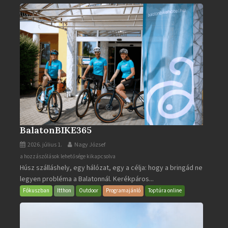
BalatonBIKE365
2026. július 1.
Nagy József
BalatonBIKE365
a hozzászólások lehetősége kikapcsolva
Húsz szálláshely, egy hálózat, egy a célja: hogy a bringád ne
bejegyzéshez
legyen probléma a Balatonnál. Kerékpáros...
Fókuszban
Itthon
Outdoor
Programajánló
Toptúra online