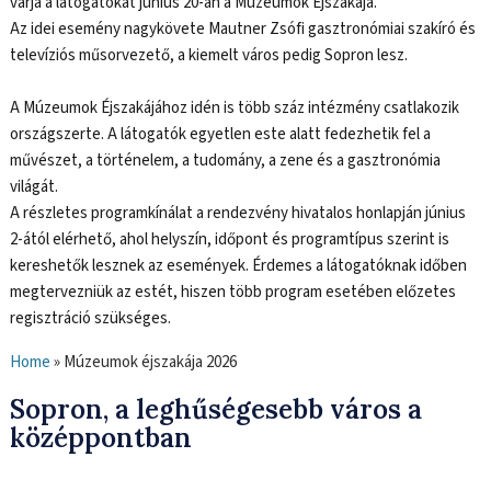
várja a látogatókat június 20-án a Múzeumok Éjszakája.
Az idei esemény nagykövete Mautner Zsófi gasztronómiai szakíró és
televíziós műsorvezető, a kiemelt város pedig Sopron lesz.
A Múzeumok Éjszakájához idén is több száz intézmény csatlakozik
országszerte. A látogatók egyetlen este alatt fedezhetik fel a
művészet, a történelem, a tudomány, a zene és a gasztronómia
világát.
A részletes programkínálat a rendezvény hivatalos honlapján június
2-ától elérhető, ahol helyszín, időpont és programtípus szerint is
kereshetők lesznek az események. Érdemes a látogatóknak időben
megtervezniük az estét, hiszen több program esetében előzetes
regisztráció szükséges.
Home
»
Múzeumok éjszakája 2026
Sopron, a leghűségesebb város a
középpontban