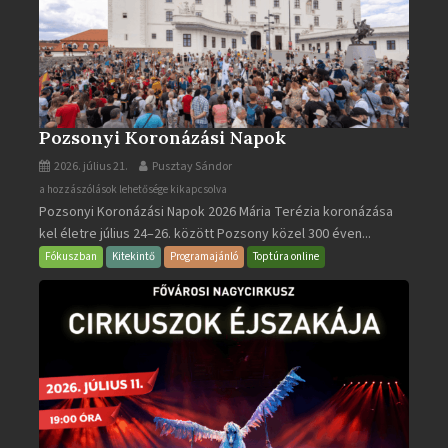
Pozsonyi Koronázási Napok
2026. július 21.
Pusztay Sándor
Pozsonyi
a hozzászólások lehetősége kikapcsolva
Pozsonyi Koronázási Napok 2026 Mária Terézia koronázása
Koronázási
kel életre július 24–26. között Pozsony közel 300 éven...
Napok
bejegyzéshez
Fókuszban
Kitekintő
Programajánló
Toptúra online