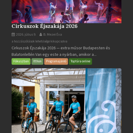
Cirkuszok Éjszakája 2026
2026. július 9.
B. Mezei Éva
Cirkuszok
a hozzászólások lehetősége kikapcsolva
Cirkuszok Éjszakája 2026 — extra műsor Budapesten és
Éjszakája
Balatonlellén Van egy este a nyárban, amikor a...
2026
bejegyzéshez
Fókuszban
Itthon
Programajánló
Toptúra online