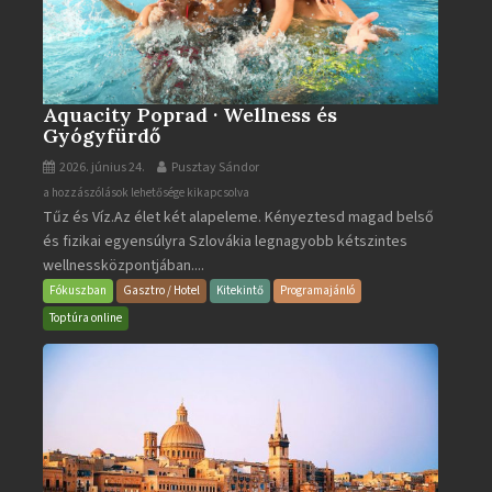
Aquacity Poprad · Wellness és
Gyógyfürdő
2026. június 24.
Pusztay Sándor
Aquacity
a hozzászólások lehetősége kikapcsolva
Tűz és Víz.Az élet két alapeleme. Kényeztesd magad belső
Poprad
és fizikai egyensúlyra Szlovákia legnagyobb kétszintes
·
wellnessközpontjában....
Wellness
és
Fókuszban
Gasztro / Hotel
Kitekintő
Programajánló
Gyógyfürdő
Toptúra online
bejegyzéshez