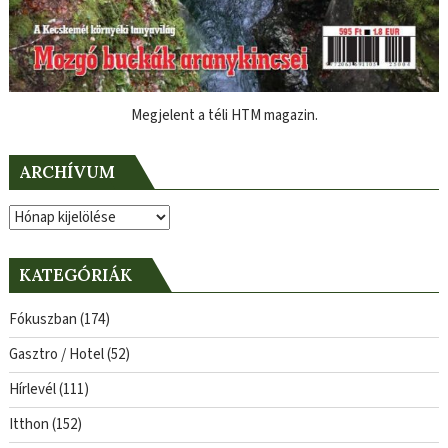
Megjelent a téli HTM magazin.
ARCHÍVUM
Archívum
KATEGÓRIÁK
Fókuszban
(174)
Gasztro / Hotel
(52)
Hírlevél
(111)
Itthon
(152)