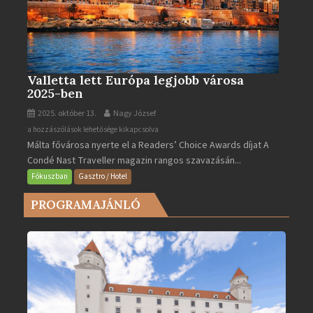
Valletta lett Európa legjobb városa
2025-ben
2025. október 13.
Nagy József
Valletta
a hozzászólások lehetősége kikapcsolva
Málta fővárosa nyerte el a Readers’ Choice Awards díjat A
lett
Condé Nast Traveller magazin rangos szavazásán...
Európa
legjobb
Fókuszban
Gasztro / Hotel
városa
PROGRAMAJÁNLÓ
2025-
ben
bejegyzéshez