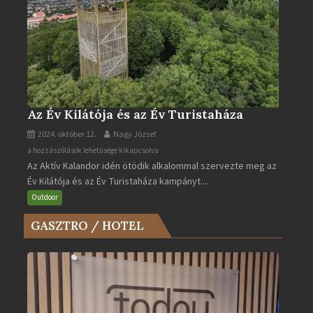
Az Év Kilátója és az Év Turistaháza
2024. október 12.
Nagy József
Az
a hozzászólások lehetősége kikapcsolva
Az Aktív Kalandor idén ötödik alkalommal szervezte meg az
Év
Év Kilátója és az Év Turistaháza kampányt....
Kilátója
és
Outdoor
az
GASZTRO / HOTEL
Év
Turistaháza
bejegyzéshez