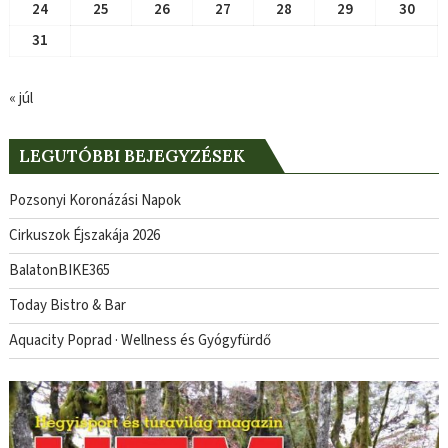
24
25
26
27
28
29
30
31
« júl
LEGUTÓBBI BEJEGYZÉSEK
Pozsonyi Koronázási Napok
Cirkuszok Éjszakája 2026
BalatonBIKE365
Today Bistro & Bar
Aquacity Poprad · Wellness és Gyógyfürdő