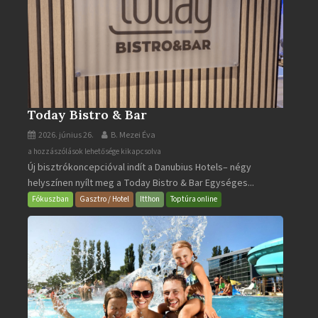
Today Bistro & Bar
2026. június 26.
B. Mezei Éva
Today
a hozzászólások lehetősége kikapcsolva
Új bisztrókoncepcióval indít a Danubius Hotels– négy
Bistro
helyszínen nyílt meg a Today Bistro & Bar Egységes...
&
Bar
Fókuszban
Gasztro / Hotel
Itthon
Toptúra online
bejegyzéshez