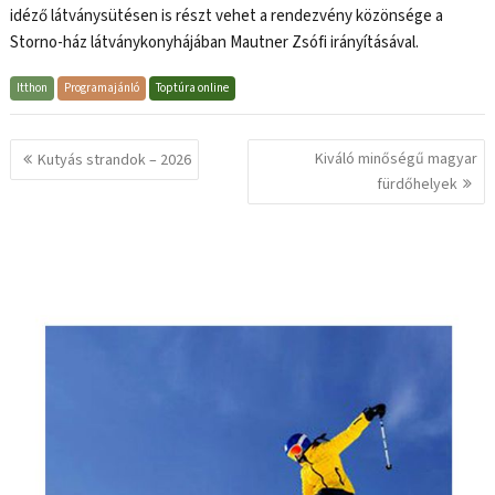
idéző látványsütésen is részt vehet a rendezvény közönsége a
Storno-ház látványkonyhájában Mautner Zsófi irányításával.
Itthon
Programajánló
Toptúra online
Bejegyzés
Kiváló minőségű magyar
Kutyás strandok – 2026
navigáció
fürdőhelyek