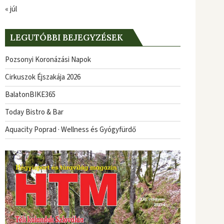
« júl
LEGUTÓBBI BEJEGYZÉSEK
Pozsonyi Koronázási Napok
Cirkuszok Éjszakája 2026
BalatonBIKE365
Today Bistro & Bar
Aquacity Poprad · Wellness és Gyógyfürdő