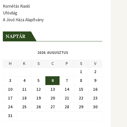
Kornétás Kiadó
Ufóvilág
A Jövő Háza Alapítvány
NAPTÁR
2026. AUGUSZTUS
H
K
S
C
P
S
V
1
2
3
4
5
6
7
8
9
10
11
12
13
14
15
16
17
18
19
20
21
22
23
24
25
26
27
28
29
30
31