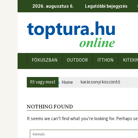
Skip
2026. augusztus 6.
Legutóbbi bejegyzés
to
content
FÓKUSZBAN
OUTDOOR
ITTHON
KITEKI
Itt vagy most
karácsonyi köszöntő
Home
NOTHING FOUND
It seems we can’t find what you’re looking for. Perhaps se