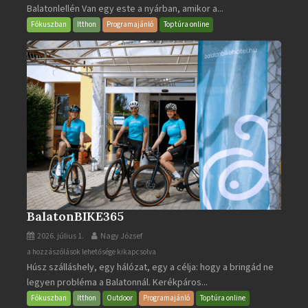
Balatonlellén Van egy este a nyárban, amikor a...
2026
bejegyzéshez
Fókuszban
Itthon
Programajánló
Toptúra online
BalatonBIKE365
2026. július 1.
Nagy József
BalatonBIKE365
a hozzászólások lehetősége kikapcsolva
Húsz szálláshely, egy hálózat, egy a célja: hogy a bringád ne
bejegyzéshez
legyen probléma a Balatonnál. Kerékpáros...
Fókuszban
Itthon
Outdoor
Programajánló
Toptúra online