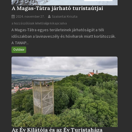
A Magas-Tátra járható turistaútjai
2024. november 27.
Szalontai Kriszta
A
a hozzászólások lehetősége kikapcsolva
A Magas-Tátra egyes területeinek járhatóságát a téli
Magas-
időszakban a lavinaveszély és hóviharok miatt korlátozzák.
Tátra
A TANAP...
járható
turistaútjai
Outdoor
bejegyzéshez
Az Év Kilátója és az Év Turistaháza