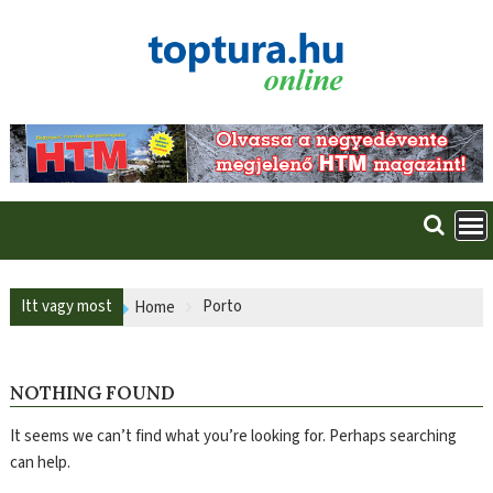
Skip
to
content
Itt vagy most
Porto
Home
NOTHING FOUND
It seems we can’t find what you’re looking for. Perhaps searching
can help.