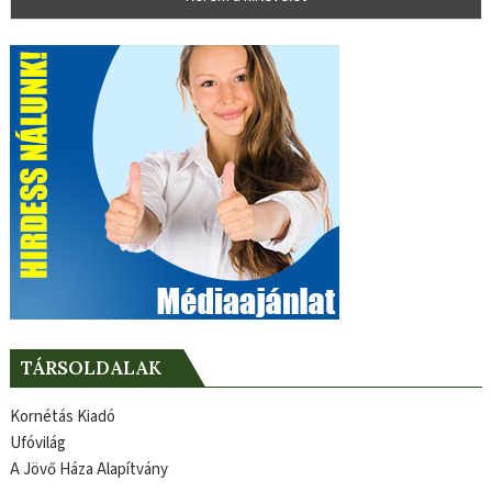
TÁRSOLDALAK
Kornétás Kiadó
Ufóvilág
A Jövő Háza Alapítvány