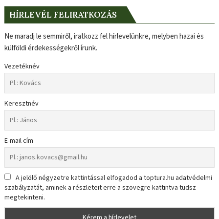
HÍRLEVÉL FELIRATKOZÁS
Ne maradj le semmiről, iratkozz fel hírlevelünkre, melyben hazai és
külföldi érdekességekről írunk.
Vezetéknév
Keresztnév
E-mail cím
A jelölő négyzetre kattintással elfogadod a toptura.hu adatvédelmi
szabályzatát, aminek a részleteit erre a szövegre kattintva tudsz
megtekinteni.