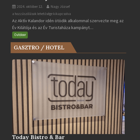
2024. október 12.
Nagy József
Az
a hozzászólások lehetősége kikapcsolva
Az Aktív Kalandor idén ötödik alkalommal szervezte meg az
Év
Év Kilátója és az Év Turistaháza kampányt....
Kilátója
és
Outdoor
az
GASZTRO / HOTEL
Év
Turistaháza
bejegyzéshez
Today Bistro & Bar