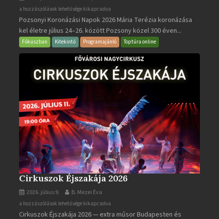
Pozsonyi
a hozzászólások lehetősége kikapcsolva
Pozsonyi Koronázási Napok 2026 Mária Terézia koronázása
Koronázási
kel életre július 24–26. között Pozsony közel 300 éven...
Napok
bejegyzéshez
Fókuszban
Kitekintő
Programajánló
Toptúra online
Cirkuszok Éjszakája 2026
2026. július 9.
B. Mezei Éva
Cirkuszok
a hozzászólások lehetősége kikapcsolva
Cirkuszok Éjszakája 2026 — extra műsor Budapesten és
Éjszakája