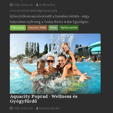
2026. június 26.
B. Mezei Éva
Today
a hozzászólások lehetősége kikapcsolva
Új bisztrókoncepcióval indít a Danubius Hotels– négy
Bistro
helyszínen nyílt meg a Today Bistro & Bar Egységes...
&
Bar
Fókuszban
Gasztro / Hotel
Itthon
Toptúra online
bejegyzéshez
Aquacity Poprad · Wellness és
Gyógyfürdő
2026. június 24.
Pusztay Sándor