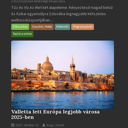
Aquacity
a hozzászólások lehetősége kikapcsolva
Tűz és Víz.Az élet két alapeleme. Kényeztesd magad belső
Poprad
és fizikai egyensúlyra Szlovákia legnagyobb kétszintes
·
wellnessközpontjában....
Wellness
és
Fókuszban
Gasztro / Hotel
Kitekintő
Programajánló
Gyógyfürdő
Toptúra online
bejegyzéshez
Valletta lett Európa legjobb városa
2025-ben
2025. október 13.
Nagy József