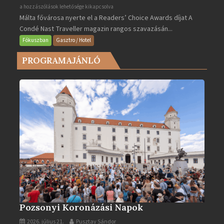
Valletta
a hozzászólások lehetősége kikapcsolva
Málta fővárosa nyerte el a Readers’ Choice Awards díjat A
lett
Condé Nast Traveller magazin rangos szavazásán...
Európa
legjobb
Fókuszban
Gasztro / Hotel
városa
PROGRAMAJÁNLÓ
2025-
ben
bejegyzéshez
Pozsonyi Koronázási Napok
2026. július 21.
Pusztay Sándor