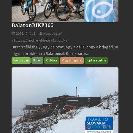
BalatonBIKE365
2026. július 1.
Nagy József
BalatonBIKE365
a hozzászólások lehetősége kikapcsolva
Húsz szálláshely, egy hálózat, egy a célja: hogy a bringád ne
bejegyzéshez
legyen probléma a Balatonnál. Kerékpáros...
Fókuszban
Itthon
Outdoor
Programajánló
Toptúra online