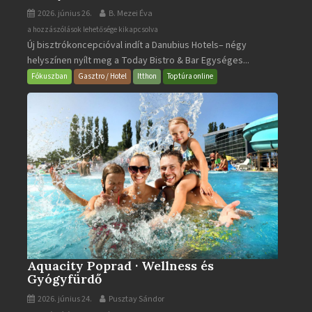
2026. június 26.
B. Mezei Éva
Today
a hozzászólások lehetősége kikapcsolva
Új bisztrókoncepcióval indít a Danubius Hotels– négy
Bistro
helyszínen nyílt meg a Today Bistro & Bar Egységes...
&
Bar
Fókuszban
Gasztro / Hotel
Itthon
Toptúra online
bejegyzéshez
Aquacity Poprad · Wellness és
Gyógyfürdő
2026. június 24.
Pusztay Sándor