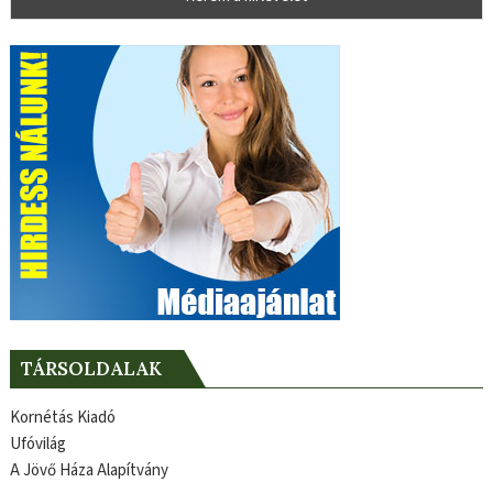
TÁRSOLDALAK
Kornétás Kiadó
Ufóvilág
A Jövő Háza Alapítvány