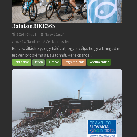
BalatonBIKE365
2026. július 1.
Nagy József
BalatonBIKE365
a hozzászólások lehetősége kikapcsolva
Húsz szálláshely, egy hálózat, egy a célja: hogy a bringád ne
bejegyzéshez
legyen probléma a Balatonnál. Kerékpáros...
Fókuszban
Itthon
Outdoor
Programajánló
Toptúra online