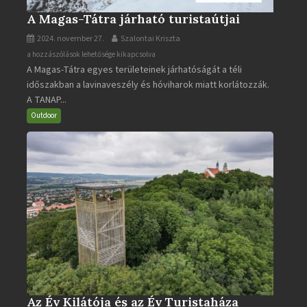
A Magas-Tátra járható turistaútjai
2024. november 27.
Szalontai Kriszta
A
a hozzászólások lehetősége kikapcsolva
A Magas-Tátra egyes területeinek járhatóságát a téli
Magas-
időszakban a lavinaveszély és hóviharok miatt korlátozzák.
Tátra
A TANAP...
járható
turistaútjai
Outdoor
bejegyzéshez
Az Év Kilátója és az Év Turistaháza