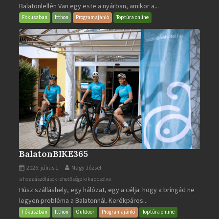
Balatonlellén Van egy este a nyárban, amikor a...
2026
bejegyzéshez
Fókuszban
Itthon
Programajánló
Toptúra online
BalatonBIKE365
2026. július 1.
Nagy József
BalatonBIKE365
a hozzászólások lehetősége kikapcsolva
Húsz szálláshely, egy hálózat, egy a célja: hogy a bringád ne
bejegyzéshez
legyen probléma a Balatonnál. Kerékpáros...
Fókuszban
Itthon
Outdoor
Programajánló
Toptúra online