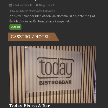
2024. október 12.
Nagy József
Az
a hozzászólások lehetősége kikapcsolva
Az Aktív Kalandor idén ötödik alkalommal szervezte meg az
Év
Év Kilátója és az Év Turistaháza kampányt....
Kilátója
és
Outdoor
az
GASZTRO / HOTEL
Év
Turistaháza
bejegyzéshez
Today Bistro & Bar