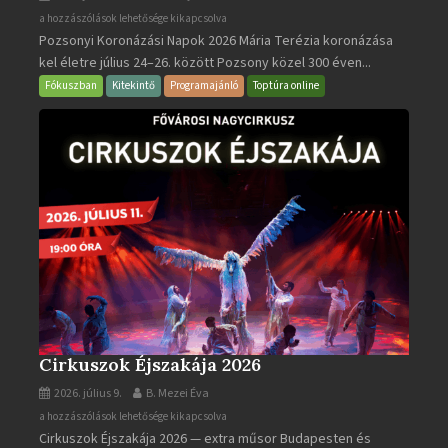
Pozsonyi
a hozzászólások lehetősége kikapcsolva
Pozsonyi Koronázási Napok 2026 Mária Terézia koronázása
Koronázási
kel életre július 24–26. között Pozsony közel 300 éven...
Napok
bejegyzéshez
Fókuszban
Kitekintő
Programajánló
Toptúra online
Cirkuszok Éjszakája 2026
2026. július 9.
B. Mezei Éva
Cirkuszok
a hozzászólások lehetősége kikapcsolva
Cirkuszok Éjszakája 2026 — extra műsor Budapesten és
Éjszakája