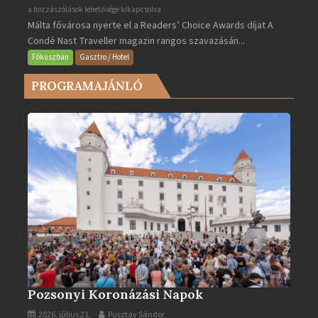
Valletta
a hozzászólások lehetősége kikapcsolva
Málta fővárosa nyerte el a Readers’ Choice Awards díjat A
lett
Condé Nast Traveller magazin rangos szavazásán...
Európa
legjobb
Fókuszban
Gasztro / Hotel
városa
PROGRAMAJÁNLÓ
2025-
ben
bejegyzéshez
Pozsonyi Koronázási Napok
2026. július 21.
Pusztay Sándor