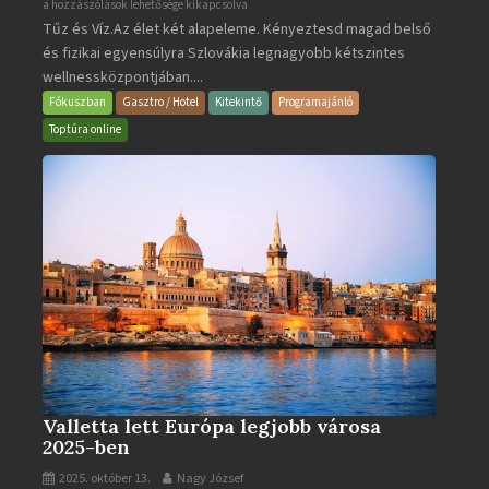
Aquacity
a hozzászólások lehetősége kikapcsolva
Tűz és Víz.Az élet két alapeleme. Kényeztesd magad belső
Poprad
és fizikai egyensúlyra Szlovákia legnagyobb kétszintes
·
wellnessközpontjában....
Wellness
és
Fókuszban
Gasztro / Hotel
Kitekintő
Programajánló
Gyógyfürdő
Toptúra online
bejegyzéshez
Valletta lett Európa legjobb városa
2025-ben
2025. október 13.
Nagy József