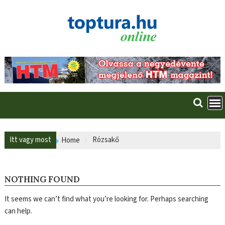
Skip
to
content
Itt vagy most
Rózsakő
Home
NOTHING FOUND
It seems we can’t find what you’re looking for. Perhaps searching
can help.