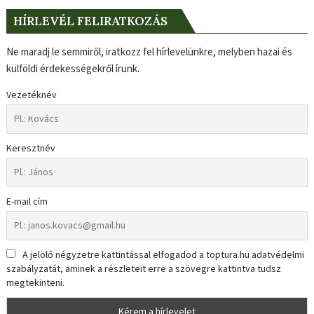
HÍRLEVÉL FELIRATKOZÁS
Ne maradj le semmiről, iratkozz fel hírlevelünkre, melyben hazai és
külföldi érdekességekről írunk.
Vezetéknév
Keresztnév
E-mail cím
A jelölő négyzetre kattintással elfogadod a toptura.hu adatvédelmi
szabályzatát, aminek a részleteit erre a szövegre kattintva tudsz
megtekinteni.