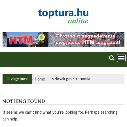
Skip
to
content
Itt vagy most
szlovák gasztronómia
Home
NOTHING FOUND
It seems we can’t find what you’re looking for. Perhaps searching
can help.