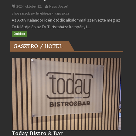
2024. október 12.
Nagy József
Az
a hozzászólások lehetősége kikapcsolva
Az Aktív Kalandor idén ötödik alkalommal szervezte meg az
Év
Év Kilátója és az Év Turistaháza kampányt....
Kilátója
és
Outdoor
az
GASZTRO / HOTEL
Év
Turistaháza
bejegyzéshez
Today Bistro & Bar