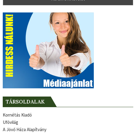
TÁRSOLDALAK
Kornétás Kiadó
Ufóvilág
A Jövő Háza Alapítvány