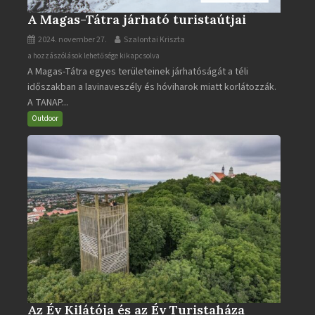
A Magas-Tátra járható turistaútjai
2024. november 27.
Szalontai Kriszta
A
a hozzászólások lehetősége kikapcsolva
A Magas-Tátra egyes területeinek járhatóságát a téli
Magas-
időszakban a lavinaveszély és hóviharok miatt korlátozzák.
Tátra
A TANAP...
járható
turistaútjai
Outdoor
bejegyzéshez
Az Év Kilátója és az Év Turistaháza