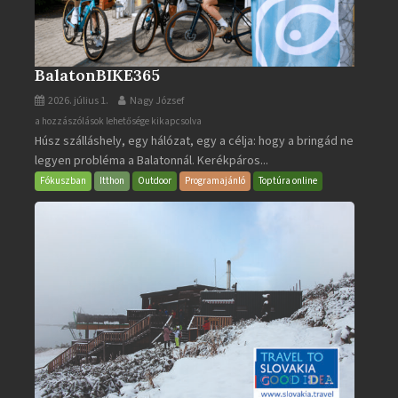
BalatonBIKE365
2026. július 1.
Nagy József
BalatonBIKE365
a hozzászólások lehetősége kikapcsolva
Húsz szálláshely, egy hálózat, egy a célja: hogy a bringád ne
bejegyzéshez
legyen probléma a Balatonnál. Kerékpáros...
Fókuszban
Itthon
Outdoor
Programajánló
Toptúra online