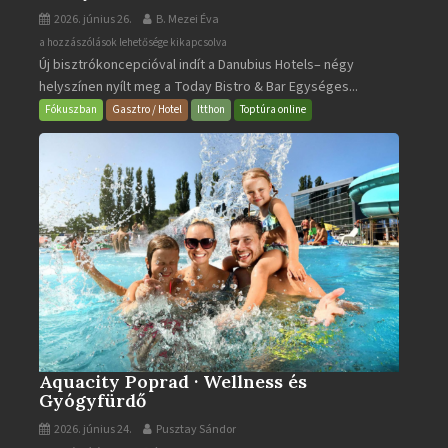
2026. június 26.
B. Mezei Éva
Today
a hozzászólások lehetősége kikapcsolva
Új bisztrókoncepcióval indít a Danubius Hotels– négy
Bistro
helyszínen nyílt meg a Today Bistro & Bar Egységes...
&
Bar
Fókuszban
Gasztro / Hotel
Itthon
Toptúra online
bejegyzéshez
Aquacity Poprad · Wellness és
Gyógyfürdő
2026. június 24.
Pusztay Sándor