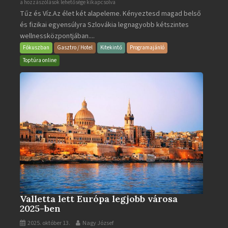
Aquacity
a hozzászólások lehetősége kikapcsolva
Tűz és Víz.Az élet két alapeleme. Kényeztesd magad belső
Poprad
és fizikai egyensúlyra Szlovákia legnagyobb kétszintes
·
wellnessközpontjában....
Wellness
és
Fókuszban
Gasztro / Hotel
Kitekintő
Programajánló
Gyógyfürdő
Toptúra online
bejegyzéshez
Valletta lett Európa legjobb városa
2025-ben
2025. október 13.
Nagy József