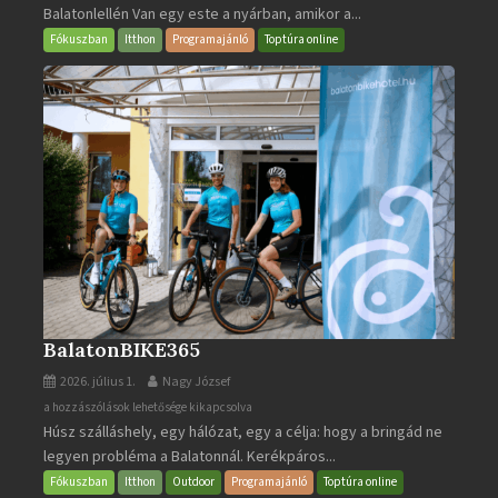
Balatonlellén Van egy este a nyárban, amikor a...
2026
bejegyzéshez
Fókuszban
Itthon
Programajánló
Toptúra online
BalatonBIKE365
2026. július 1.
Nagy József
BalatonBIKE365
a hozzászólások lehetősége kikapcsolva
Húsz szálláshely, egy hálózat, egy a célja: hogy a bringád ne
bejegyzéshez
legyen probléma a Balatonnál. Kerékpáros...
Fókuszban
Itthon
Outdoor
Programajánló
Toptúra online