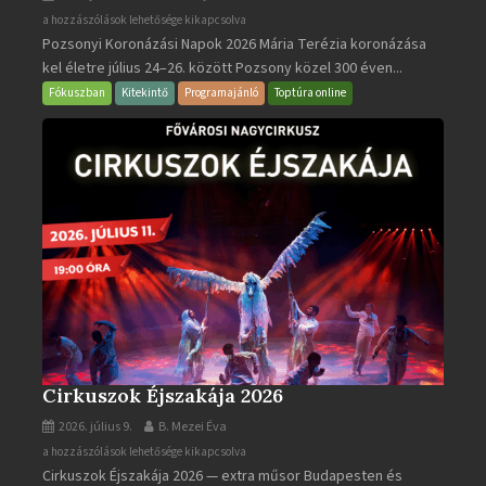
Pozsonyi
a hozzászólások lehetősége kikapcsolva
Pozsonyi Koronázási Napok 2026 Mária Terézia koronázása
Koronázási
kel életre július 24–26. között Pozsony közel 300 éven...
Napok
bejegyzéshez
Fókuszban
Kitekintő
Programajánló
Toptúra online
Cirkuszok Éjszakája 2026
2026. július 9.
B. Mezei Éva
Cirkuszok
a hozzászólások lehetősége kikapcsolva
Cirkuszok Éjszakája 2026 — extra műsor Budapesten és
Éjszakája