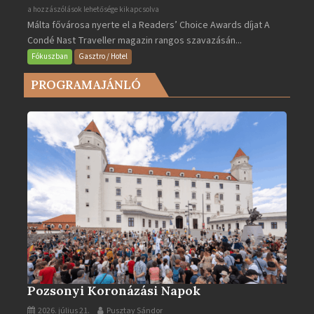
Valletta
a hozzászólások lehetősége kikapcsolva
Málta fővárosa nyerte el a Readers’ Choice Awards díjat A
lett
Condé Nast Traveller magazin rangos szavazásán...
Európa
legjobb
Fókuszban
Gasztro / Hotel
városa
PROGRAMAJÁNLÓ
2025-
ben
bejegyzéshez
Pozsonyi Koronázási Napok
2026. július 21.
Pusztay Sándor