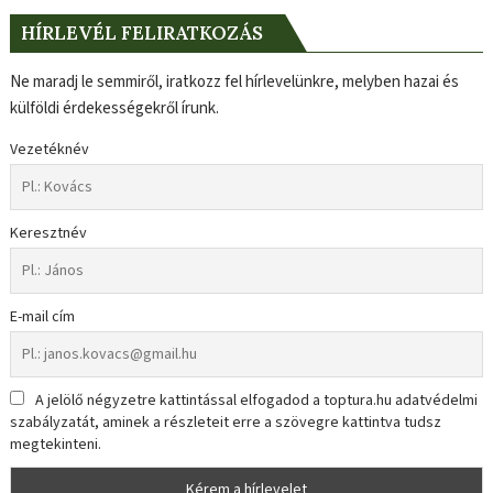
HÍRLEVÉL FELIRATKOZÁS
Ne maradj le semmiről, iratkozz fel hírlevelünkre, melyben hazai és
külföldi érdekességekről írunk.
Vezetéknév
Keresztnév
E-mail cím
A jelölő négyzetre kattintással elfogadod a toptura.hu adatvédelmi
szabályzatát, aminek a részleteit erre a szövegre kattintva tudsz
megtekinteni.