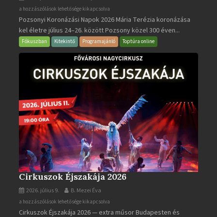
Pozsonyi
a hozzászólások lehetősége kikapcsolva
Pozsonyi Koronázási Napok 2026 Mária Terézia koronázása
Koronázási
kel életre július 24–26. között Pozsony közel 300 éven...
Napok
bejegyzéshez
Fókuszban
Kitekintő
Programajánló
Toptúra online
Cirkuszok Éjszakája 2026
2026. július 9.
B. Mezei Éva
Cirkuszok
a hozzászólások lehetősége kikapcsolva
Cirkuszok Éjszakája 2026 — extra műsor Budapesten és
Éjszakája