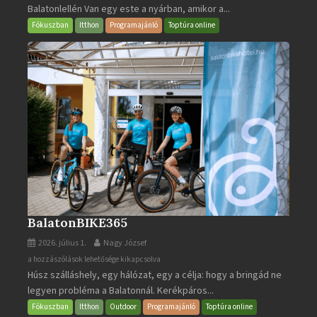
Balatonlellén Van egy este a nyárban, amikor a...
2026
bejegyzéshez
Fókuszban
Itthon
Programajánló
Toptúra online
BalatonBIKE365
2026. július 1.
Nagy József
BalatonBIKE365
a hozzászólások lehetősége kikapcsolva
Húsz szálláshely, egy hálózat, egy a célja: hogy a bringád ne
bejegyzéshez
legyen probléma a Balatonnál. Kerékpáros...
Fókuszban
Itthon
Outdoor
Programajánló
Toptúra online