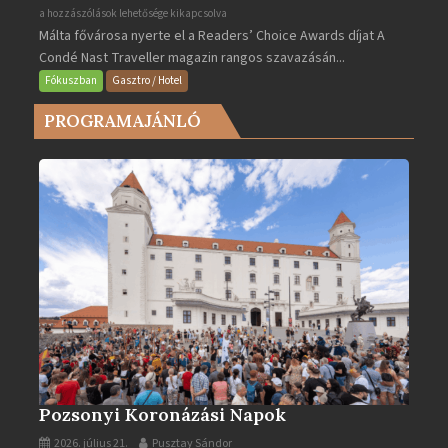
Valletta
a hozzászólások lehetősége kikapcsolva
Málta fővárosa nyerte el a Readers’ Choice Awards díjat A
lett
Condé Nast Traveller magazin rangos szavazásán...
Európa
legjobb
Fókuszban
Gasztro / Hotel
városa
PROGRAMAJÁNLÓ
2025-
ben
bejegyzéshez
Pozsonyi Koronázási Napok
2026. július 21.
Pusztay Sándor