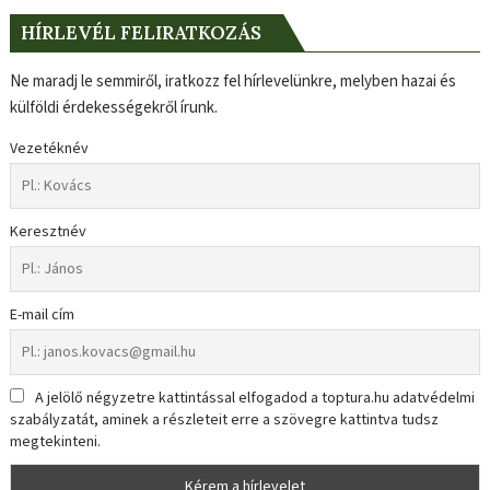
HÍRLEVÉL FELIRATKOZÁS
Ne maradj le semmiről, iratkozz fel hírlevelünkre, melyben hazai és
külföldi érdekességekről írunk.
Vezetéknév
Keresztnév
E-mail cím
A jelölő négyzetre kattintással elfogadod a toptura.hu adatvédelmi
szabályzatát, aminek a részleteit erre a szövegre kattintva tudsz
megtekinteni.