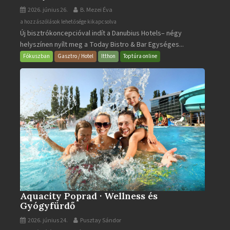
2026. június 26.
B. Mezei Éva
Today
a hozzászólások lehetősége kikapcsolva
Új bisztrókoncepcióval indít a Danubius Hotels– négy
Bistro
helyszínen nyílt meg a Today Bistro & Bar Egységes...
&
Bar
Fókuszban
Gasztro / Hotel
Itthon
Toptúra online
bejegyzéshez
Aquacity Poprad · Wellness és
Gyógyfürdő
2026. június 24.
Pusztay Sándor