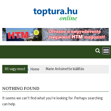
Skip
to
content
Itt vagy most
Marie Antoinette kiállítás
Home
NOTHING FOUND
It seems we can’t find what you’re looking for. Perhaps searching
can help.