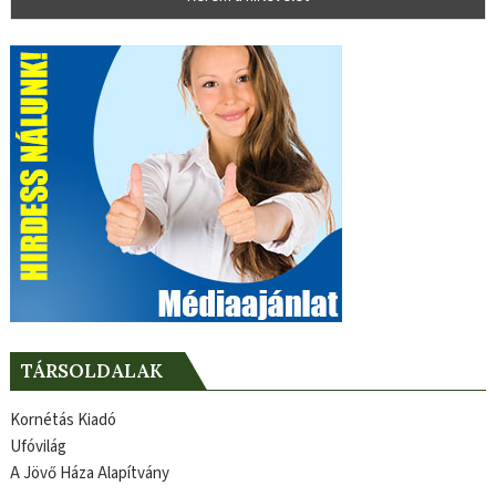
TÁRSOLDALAK
Kornétás Kiadó
Ufóvilág
A Jövő Háza Alapítvány