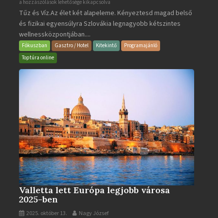
Aquacity
a hozzászólások lehetősége kikapcsolva
Tűz és Víz.Az élet két alapeleme. Kényeztesd magad belső
Poprad
és fizikai egyensúlyra Szlovákia legnagyobb kétszintes
·
wellnessközpontjában....
Wellness
és
Fókuszban
Gasztro / Hotel
Kitekintő
Programajánló
Gyógyfürdő
Toptúra online
bejegyzéshez
Valletta lett Európa legjobb városa
2025-ben
2025. október 13.
Nagy József