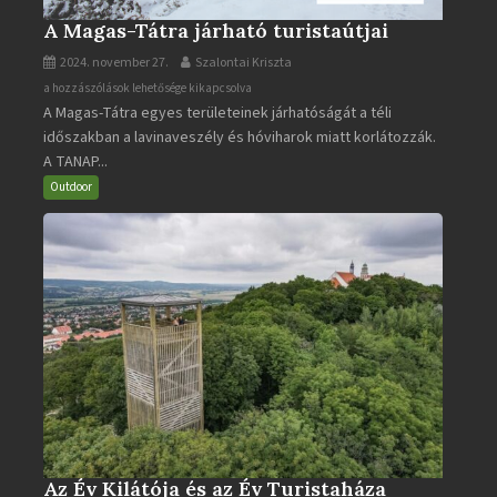
A Magas-Tátra járható turistaútjai
2024. november 27.
Szalontai Kriszta
A
a hozzászólások lehetősége kikapcsolva
A Magas-Tátra egyes területeinek járhatóságát a téli
Magas-
időszakban a lavinaveszély és hóviharok miatt korlátozzák.
Tátra
A TANAP...
járható
turistaútjai
Outdoor
bejegyzéshez
Az Év Kilátója és az Év Turistaháza