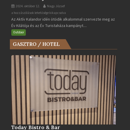
2024. október 12.
Nagy József
Az
a hozzászólások lehetősége kikapcsolva
Az Aktív Kalandor idén ötödik alkalommal szervezte meg az
Év
Év Kilátója és az Év Turistaháza kampányt....
Kilátója
és
Outdoor
az
GASZTRO / HOTEL
Év
Turistaháza
bejegyzéshez
Today Bistro & Bar