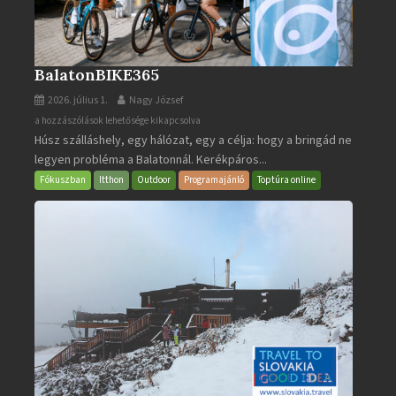
BalatonBIKE365
2026. július 1.
Nagy József
BalatonBIKE365
a hozzászólások lehetősége kikapcsolva
Húsz szálláshely, egy hálózat, egy a célja: hogy a bringád ne
bejegyzéshez
legyen probléma a Balatonnál. Kerékpáros...
Fókuszban
Itthon
Outdoor
Programajánló
Toptúra online