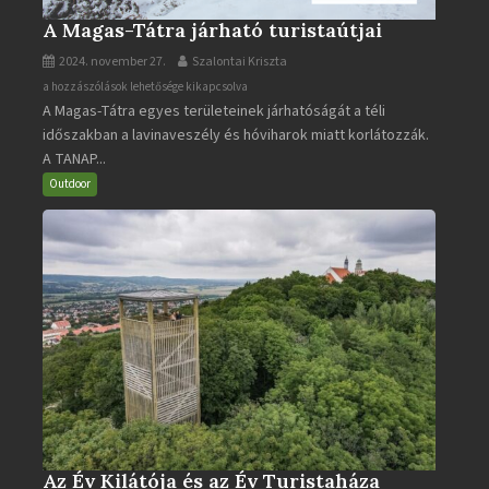
A Magas-Tátra járható turistaútjai
2024. november 27.
Szalontai Kriszta
A
a hozzászólások lehetősége kikapcsolva
A Magas-Tátra egyes területeinek járhatóságát a téli
Magas-
időszakban a lavinaveszély és hóviharok miatt korlátozzák.
Tátra
A TANAP...
járható
turistaútjai
Outdoor
bejegyzéshez
Az Év Kilátója és az Év Turistaháza