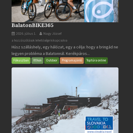
BalatonBIKE365
2026. július 1.
Nagy József
BalatonBIKE365
a hozzászólások lehetősége kikapcsolva
Húsz szálláshely, egy hálózat, egy a célja: hogy a bringád ne
bejegyzéshez
legyen probléma a Balatonnál. Kerékpáros...
Fókuszban
Itthon
Outdoor
Programajánló
Toptúra online