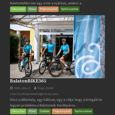
Balatonlellén Van egy este a nyárban, amikor a...
2026
bejegyzéshez
Fókuszban
Itthon
Programajánló
Toptúra online
BalatonBIKE365
2026. július 1.
Nagy József
BalatonBIKE365
a hozzászólások lehetősége kikapcsolva
Húsz szálláshely, egy hálózat, egy a célja: hogy a bringád ne
bejegyzéshez
legyen probléma a Balatonnál. Kerékpáros...
Fókuszban
Itthon
Outdoor
Programajánló
Toptúra online