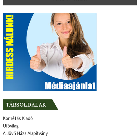
TÁRSOLDALAK
Kornétás Kiadó
Ufóvilág
A Jövő Háza Alapítvány