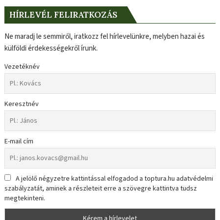
HÍRLEVÉL FELIRATKOZÁS
Ne maradj le semmiről, iratkozz fel hírlevelünkre, melyben hazai és
külföldi érdekességekről írunk.
Vezetéknév
Keresztnév
E-mail cím
A jelölő négyzetre kattintással elfogadod a toptura.hu adatvédelmi
szabályzatát, aminek a részleteit erre a szövegre kattintva tudsz
megtekinteni.