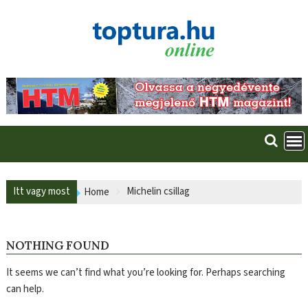
Skip
to
content
Itt vagy most
Michelin csillag
Home
NOTHING FOUND
It seems we can’t find what you’re looking for. Perhaps searching
can help.