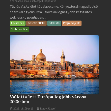
Aquacity
a hozzászólások lehetősége kikapcsolva
Tűz és Víz.Az élet két alapeleme. Kényeztesd magad belső
Poprad
és fizikai egyensúlyra Szlovákia legnagyobb kétszintes
·
wellnessközpontjában....
Wellness
és
Fókuszban
Gasztro / Hotel
Kitekintő
Programajánló
Gyógyfürdő
Toptúra online
bejegyzéshez
Valletta lett Európa legjobb városa
2025-ben
2025. október 13.
Nagy József