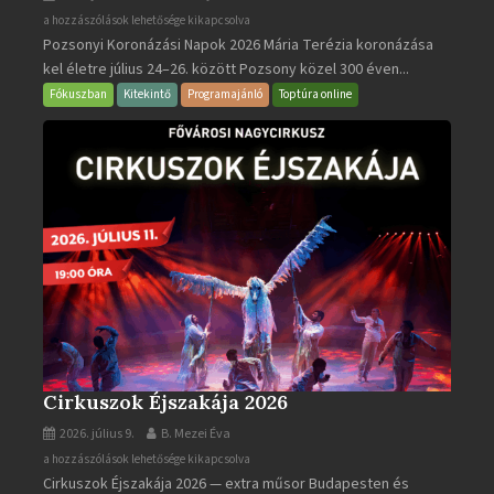
Pozsonyi
a hozzászólások lehetősége kikapcsolva
Pozsonyi Koronázási Napok 2026 Mária Terézia koronázása
Koronázási
kel életre július 24–26. között Pozsony közel 300 éven...
Napok
bejegyzéshez
Fókuszban
Kitekintő
Programajánló
Toptúra online
Cirkuszok Éjszakája 2026
2026. július 9.
B. Mezei Éva
Cirkuszok
a hozzászólások lehetősége kikapcsolva
Cirkuszok Éjszakája 2026 — extra műsor Budapesten és
Éjszakája