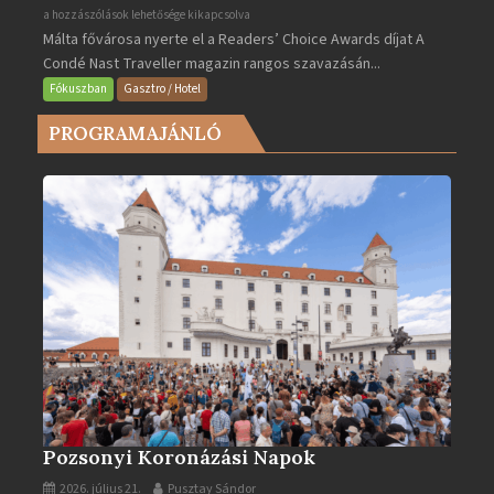
Valletta
a hozzászólások lehetősége kikapcsolva
Málta fővárosa nyerte el a Readers’ Choice Awards díjat A
lett
Condé Nast Traveller magazin rangos szavazásán...
Európa
legjobb
Fókuszban
Gasztro / Hotel
városa
PROGRAMAJÁNLÓ
2025-
ben
bejegyzéshez
Pozsonyi Koronázási Napok
2026. július 21.
Pusztay Sándor