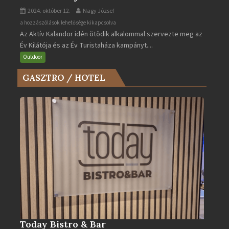
2024. október 12.
Nagy József
Az
a hozzászólások lehetősége kikapcsolva
Az Aktív Kalandor idén ötödik alkalommal szervezte meg az
Év
Év Kilátója és az Év Turistaháza kampányt....
Kilátója
és
Outdoor
az
GASZTRO / HOTEL
Év
Turistaháza
bejegyzéshez
Today Bistro & Bar