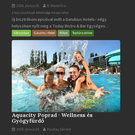
2026. június 26.
B. Mezei Éva
Today
a hozzászólások lehetősége kikapcsolva
Új bisztrókoncepcióval indít a Danubius Hotels– négy
Bistro
helyszínen nyílt meg a Today Bistro & Bar Egységes...
&
Bar
Fókuszban
Gasztro / Hotel
Itthon
Toptúra online
bejegyzéshez
Aquacity Poprad · Wellness és
Gyógyfürdő
2026. június 24.
Pusztay Sándor