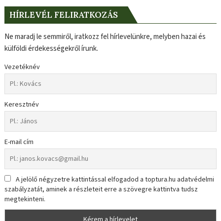
HÍRLEVÉL FELIRATKOZÁS
Ne maradj le semmiről, iratkozz fel hírlevelünkre, melyben hazai és
külföldi érdekességekről írunk.
Vezetéknév
Keresztnév
E-mail cím
A jelölő négyzetre kattintással elfogadod a toptura.hu adatvédelmi
szabályzatát, aminek a részleteit erre a szövegre kattintva tudsz
megtekinteni.