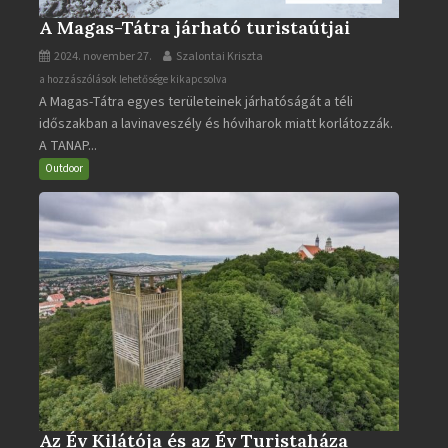
A Magas-Tátra járható turistaútjai
2024. november 27.
Szalontai Kriszta
A
a hozzászólások lehetősége kikapcsolva
A Magas-Tátra egyes területeinek járhatóságát a téli
Magas-
időszakban a lavinaveszély és hóviharok miatt korlátozzák.
Tátra
A TANAP...
járható
turistaútjai
Outdoor
bejegyzéshez
Az Év Kilátója és az Év Turistaháza