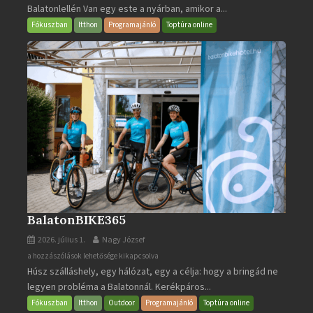
Balatonlellén Van egy este a nyárban, amikor a...
2026
bejegyzéshez
Fókuszban
Itthon
Programajánló
Toptúra online
BalatonBIKE365
2026. július 1.
Nagy József
BalatonBIKE365
a hozzászólások lehetősége kikapcsolva
Húsz szálláshely, egy hálózat, egy a célja: hogy a bringád ne
bejegyzéshez
legyen probléma a Balatonnál. Kerékpáros...
Fókuszban
Itthon
Outdoor
Programajánló
Toptúra online