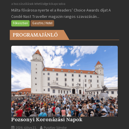
Valletta
a hozzászólások lehetősége kikapcsolva
Málta fővárosa nyerte el a Readers’ Choice Awards díjat A
lett
Condé Nast Traveller magazin rangos szavazásán...
Európa
legjobb
Fókuszban
Gasztro / Hotel
városa
PROGRAMAJÁNLÓ
2025-
ben
bejegyzéshez
Pozsonyi Koronázási Napok
2026. július 21.
Pusztay Sándor