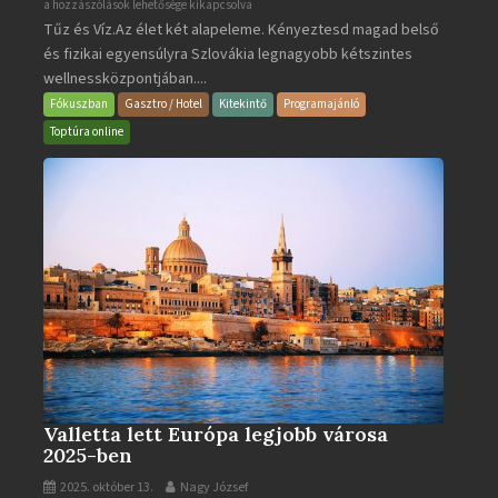
Aquacity
a hozzászólások lehetősége kikapcsolva
Tűz és Víz.Az élet két alapeleme. Kényeztesd magad belső
Poprad
és fizikai egyensúlyra Szlovákia legnagyobb kétszintes
·
wellnessközpontjában....
Wellness
és
Fókuszban
Gasztro / Hotel
Kitekintő
Programajánló
Gyógyfürdő
Toptúra online
bejegyzéshez
Valletta lett Európa legjobb városa
2025-ben
2025. október 13.
Nagy József