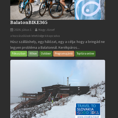
BalatonBIKE365
2026. július 1.
Nagy József
BalatonBIKE365
a hozzászólások lehetősége kikapcsolva
Húsz szálláshely, egy hálózat, egy a célja: hogy a bringád ne
bejegyzéshez
legyen probléma a Balatonnál. Kerékpáros...
Fókuszban
Itthon
Outdoor
Programajánló
Toptúra online