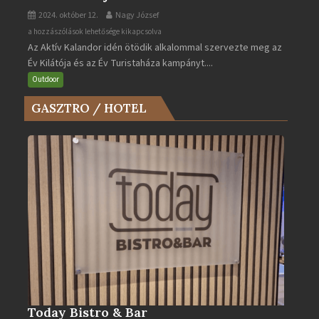
2024. október 12.
Nagy József
Az
a hozzászólások lehetősége kikapcsolva
Az Aktív Kalandor idén ötödik alkalommal szervezte meg az
Év
Év Kilátója és az Év Turistaháza kampányt....
Kilátója
és
Outdoor
az
GASZTRO / HOTEL
Év
Turistaháza
bejegyzéshez
Today Bistro & Bar