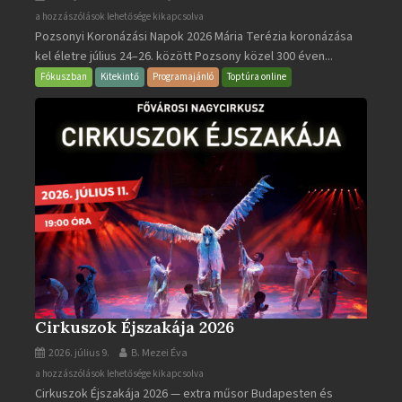
Pozsonyi
a hozzászólások lehetősége kikapcsolva
Pozsonyi Koronázási Napok 2026 Mária Terézia koronázása
Koronázási
kel életre július 24–26. között Pozsony közel 300 éven...
Napok
bejegyzéshez
Fókuszban
Kitekintő
Programajánló
Toptúra online
Cirkuszok Éjszakája 2026
2026. július 9.
B. Mezei Éva
Cirkuszok
a hozzászólások lehetősége kikapcsolva
Cirkuszok Éjszakája 2026 — extra műsor Budapesten és
Éjszakája