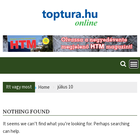
Skip
to
content
Itt vagy most
július 10
Home
NOTHING FOUND
It seems we can’t find what you’re looking for. Perhaps searching
can help.