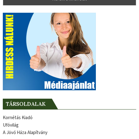
TÁRSOLDALAK
Kornétás Kiadó
Ufóvilág
A Jövő Háza Alapítvány