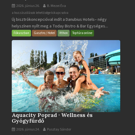
2026. június 26.
B. Mezei Éva
Today
a hozzászólások lehetősége kikapcsolva
Új bisztrókoncepcióval indít a Danubius Hotels– négy
Bistro
helyszínen nyílt meg a Today Bistro & Bar Egységes...
&
Bar
Fókuszban
Gasztro / Hotel
Itthon
Toptúra online
bejegyzéshez
Aquacity Poprad · Wellness és
Gyógyfürdő
2026. június 24.
Pusztay Sándor