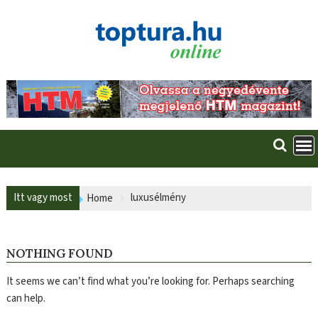
Skip
to
content
Itt vagy most
luxusélmény
Home
NOTHING FOUND
It seems we can’t find what you’re looking for. Perhaps searching
can help.