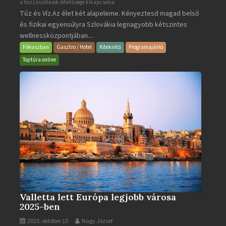
Aquacity
a hozzászólások lehetősége kikapcsolva
Tűz és Víz.Az élet két alapeleme. Kényeztesd magad belső
Poprad
és fizikai egyensúlyra Szlovákia legnagyobb kétszintes
·
wellnessközpontjában....
Wellness
és
Fókuszban
Gasztro / Hotel
Kitekintő
Programajánló
Gyógyfürdő
Toptúra online
bejegyzéshez
Valletta lett Európa legjobb városa
2025-ben
2025. október 13.
Nagy József