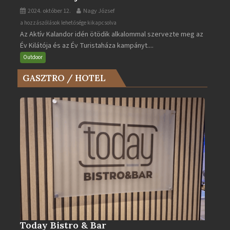
2024. október 12.
Nagy József
Az
a hozzászólások lehetősége kikapcsolva
Az Aktív Kalandor idén ötödik alkalommal szervezte meg az
Év
Év Kilátója és az Év Turistaháza kampányt....
Kilátója
és
Outdoor
az
GASZTRO / HOTEL
Év
Turistaháza
bejegyzéshez
Today Bistro & Bar