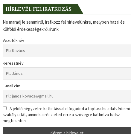
HÍRLEVÉL FELIRATKOZÁS
Ne maradj le semmiről, iratkozz fel hírlevelünkre, melyben hazai és
külföldi érdekességekről írunk.
Vezetéknév
Keresztnév
E-mail cím
A jelölő négyzetre kattintással elfogadod a toptura.hu adatvédelmi
szabályzatát, aminek a részleteit erre a szövegre kattintva tudsz
megtekinteni.