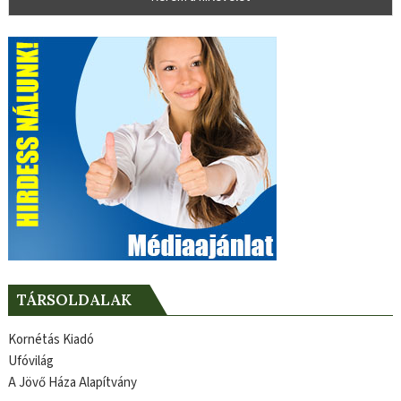
TÁRSOLDALAK
Kornétás Kiadó
Ufóvilág
A Jövő Háza Alapítvány