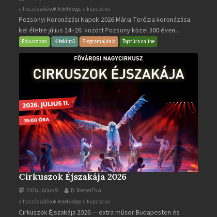
Pozsonyi
a hozzászólások lehetősége kikapcsolva
Pozsonyi Koronázási Napok 2026 Mária Terézia koronázása
Koronázási
kel életre július 24–26. között Pozsony közel 300 éven...
Napok
bejegyzéshez
Fókuszban
Kitekintő
Programajánló
Toptúra online
Cirkuszok Éjszakája 2026
2026. július 9.
B. Mezei Éva
Cirkuszok
a hozzászólások lehetősége kikapcsolva
Cirkuszok Éjszakája 2026 — extra műsor Budapesten és
Éjszakája