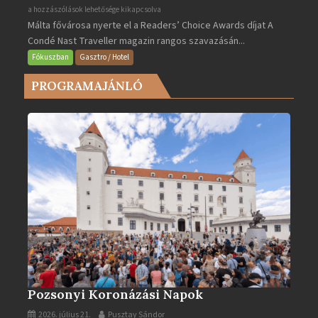
Valletta
a hozzászólások lehetősége kikapcsolva
Málta fővárosa nyerte el a Readers’ Choice Awards díjat A
lett
Condé Nast Traveller magazin rangos szavazásán...
Európa
legjobb
Fókuszban
Gasztro / Hotel
városa
PROGRAMAJÁNLÓ
2025-
ben
bejegyzéshez
Pozsonyi Koronázási Napok
2026. július 21.
Pusztay Sándor