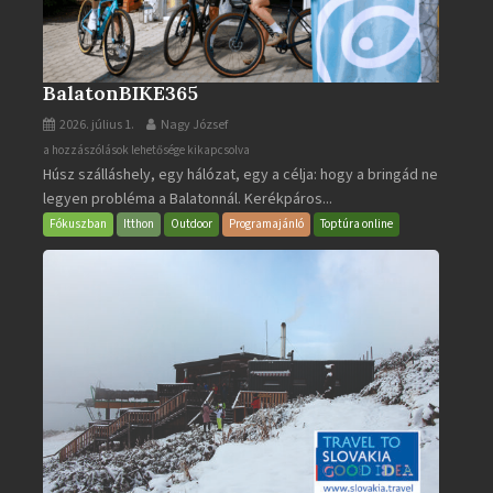
BalatonBIKE365
2026. július 1.
Nagy József
BalatonBIKE365
a hozzászólások lehetősége kikapcsolva
Húsz szálláshely, egy hálózat, egy a célja: hogy a bringád ne
bejegyzéshez
legyen probléma a Balatonnál. Kerékpáros...
Fókuszban
Itthon
Outdoor
Programajánló
Toptúra online