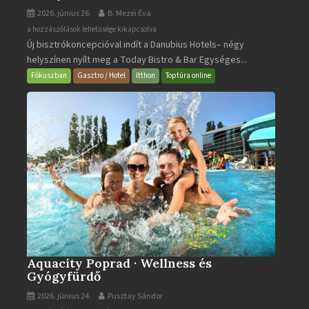
2026. június 26.
B. Mezei Éva
Today
a hozzászólások lehetősége kikapcsolva
Új bisztrókoncepcióval indít a Danubius Hotels– négy
Bistro
helyszínen nyílt meg a Today Bistro & Bar Egységes...
&
Bar
Fókuszban
Gasztro / Hotel
Itthon
Toptúra online
bejegyzéshez
Aquacity Poprad · Wellness és
Gyógyfürdő
2026. június 24.
Pusztay Sándor