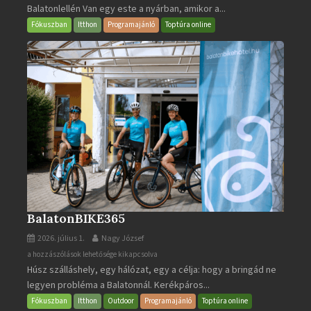
Balatonlellén Van egy este a nyárban, amikor a...
2026
bejegyzéshez
Fókuszban
Itthon
Programajánló
Toptúra online
BalatonBIKE365
2026. július 1.
Nagy József
BalatonBIKE365
a hozzászólások lehetősége kikapcsolva
Húsz szálláshely, egy hálózat, egy a célja: hogy a bringád ne
bejegyzéshez
legyen probléma a Balatonnál. Kerékpáros...
Fókuszban
Itthon
Outdoor
Programajánló
Toptúra online