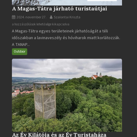
A Magas-Tátra járható turistaútjai
2024. november 27.
Szalontai Kriszta
A
a hozzászólások lehetősége kikapcsolva
A Magas-Tátra egyes területeinek járhatóságát a téli
Magas-
időszakban a lavinaveszély és hóviharok miatt korlátozzák.
Tátra
A TANAP...
járható
turistaútjai
Outdoor
bejegyzéshez
Az Év Kilátója és az Év Turistaháza