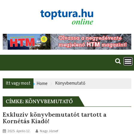
Skip
to
content
Itt vagy most
Könyvbemutatő
Home
CÍMKE:
KÖNYVBEMUTATŐ
Exkluzív könyvbemutatót tartott a
Kornétás Kiadó!
2025. április 12.
Nagy József