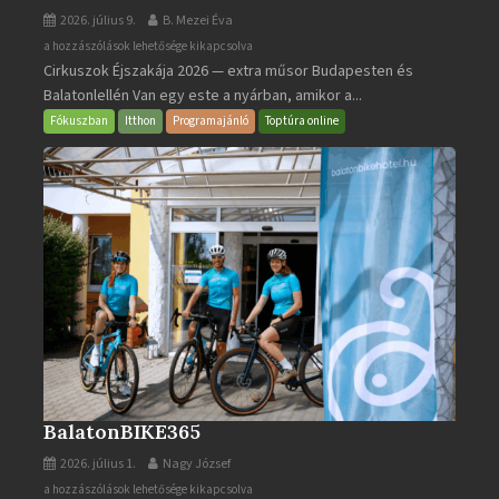
2026. július 9.
B. Mezei Éva
Cirkuszok
a hozzászólások lehetősége kikapcsolva
Cirkuszok Éjszakája 2026 — extra műsor Budapesten és
Éjszakája
Balatonlellén Van egy este a nyárban, amikor a...
2026
bejegyzéshez
Fókuszban
Itthon
Programajánló
Toptúra online
BalatonBIKE365
2026. július 1.
Nagy József
BalatonBIKE365
a hozzászólások lehetősége kikapcsolva