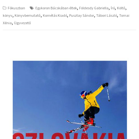
,
,
,
,
Fókuszban
Egykoron Bácskában éltek
Földesdy Gabriella
Író
Költő
,
,
,
,
,
könyv
Könyvbemutatő
Kornétás Kiadó
Pusztay Sándor
Tábori László
Tornai
,
Xénia
Ügyvezető