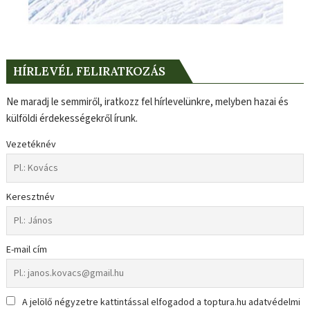
HÍRLEVÉL FELIRATKOZÁS
Ne maradj le semmiről, iratkozz fel hírlevelünkre, melyben hazai és
külföldi érdekességekről írunk.
Vezetéknév
Keresztnév
E-mail cím
A jelölő négyzetre kattintással elfogadod a toptura.hu adatvédelmi