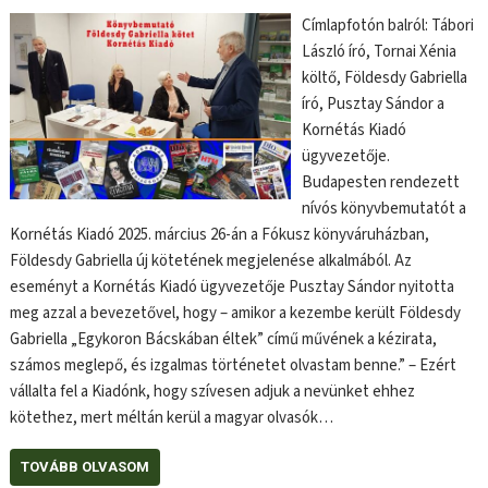
Címlapfotón balról: Tábori
László író, Tornai Xénia
költő, Földesdy Gabriella
író, Pusztay Sándor a
Kornétás Kiadó
ügyvezetője.
Budapesten rendezett
nívós könyvbemutatót a
Kornétás Kiadó 2025. március 26-án a Fókusz könyváruházban,
Földesdy Gabriella új kötetének megjelenése alkalmából. Az
eseményt a Kornétás Kiadó ügyvezetője Pusztay Sándor nyitotta
meg azzal a bevezetővel, hogy – amikor a kezembe került Földesdy
Gabriella „Egykoron Bácskában éltek” című művének a kézirata,
számos meglepő, és izgalmas történetet olvastam benne.” – Ezért
vállalta fel a Kiadónk, hogy szívesen adjuk a nevünket ehhez
kötethez, mert méltán kerül a magyar olvasók…
TOVÁBB OLVASOM