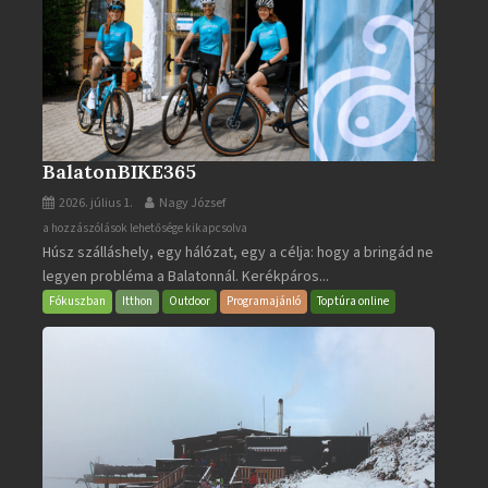
BalatonBIKE365
2026. július 1.
Nagy József
BalatonBIKE365
a hozzászólások lehetősége kikapcsolva
Húsz szálláshely, egy hálózat, egy a célja: hogy a bringád ne
bejegyzéshez
legyen probléma a Balatonnál. Kerékpáros...
Fókuszban
Itthon
Outdoor
Programajánló
Toptúra online