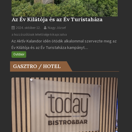
Az Év Kilátója és az Év Turistaháza
2024. október 12.
Nagy József
Az
a hozzászólások lehetősége kikapcsolva
Az Aktív Kalandor idén ötödik alkalommal szervezte meg az
Év
Év Kilátója és az Év Turistaháza kampányt....
Kilátója
és
Outdoor
az
GASZTRO / HOTEL
Év
Turistaháza
bejegyzéshez