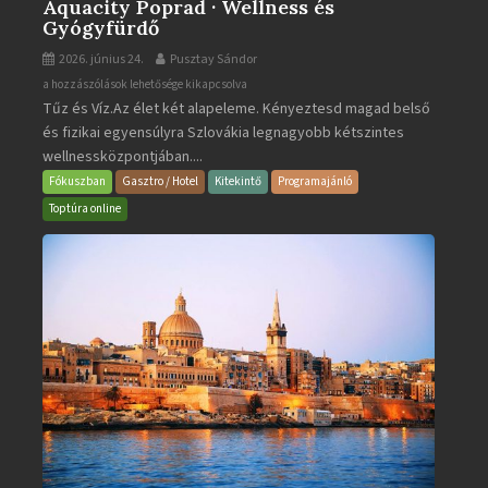
Aquacity Poprad · Wellness és
Gyógyfürdő
2026. június 24.
Pusztay Sándor
Aquacity
a hozzászólások lehetősége kikapcsolva
Tűz és Víz.Az élet két alapeleme. Kényeztesd magad belső
Poprad
és fizikai egyensúlyra Szlovákia legnagyobb kétszintes
·
wellnessközpontjában....
Wellness
és
Fókuszban
Gasztro / Hotel
Kitekintő
Programajánló
Gyógyfürdő
Toptúra online
bejegyzéshez