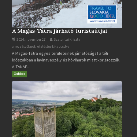
A Magas-Tátra járható turistaútjai
2024. november 27.
Szalontai Kriszta
A
a hozzászólások lehetősége kikapcsolva
A Magas-Tátra egyes területeinek járhatóságát a téli
Magas-
időszakban a lavinaveszély és hóviharok miatt korlátozzák.
Tátra
A TANAP...
járható
turistaútjai
Outdoor
bejegyzéshez