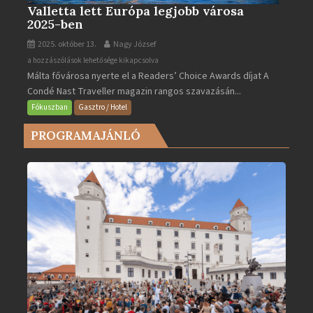
Valletta lett Európa legjobb városa
2025-ben
2025. október 13.
Nagy József
Valletta
a hozzászólások lehetősége kikapcsolva
Málta fővárosa nyerte el a Readers’ Choice Awards díjat A
lett
Condé Nast Traveller magazin rangos szavazásán...
Európa
legjobb
Fókuszban
Gasztro / Hotel
városa
PROGRAMAJÁNLÓ
2025-
ben
bejegyzéshez