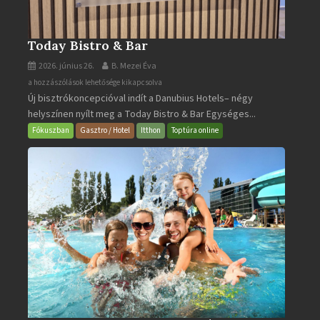
Today Bistro & Bar
2026. június 26.
B. Mezei Éva
Today
a hozzászólások lehetősége kikapcsolva
Új bisztrókoncepcióval indít a Danubius Hotels– négy
Bistro
helyszínen nyílt meg a Today Bistro & Bar Egységes...
&
Bar
Fókuszban
Gasztro / Hotel
Itthon
Toptúra online
bejegyzéshez