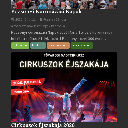
Pozsonyi Koronázási Napok
2026. július 21.
Pusztay Sándor
Pozsonyi
a hozzászólások lehetősége kikapcsolva
Pozsonyi Koronázási Napok 2026 Mária Terézia koronázása
Koronázási
kel életre július 24–26. között Pozsony közel 300 éven...
Napok
bejegyzéshez
Fókuszban
Kitekintő
Programajánló
Toptúra online
Cirkuszok Éjszakája 2026