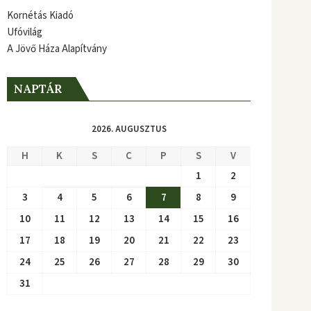
Kornétás Kiadó
Ufóvilág
A Jövő Háza Alapítvány
NAPTÁR
2026. AUGUSZTUS
H
K
S
C
P
S
V
1
2
3
4
5
6
7
8
9
10
11
12
13
14
15
16
17
18
19
20
21
22
23
24
25
26
27
28
29
30
31