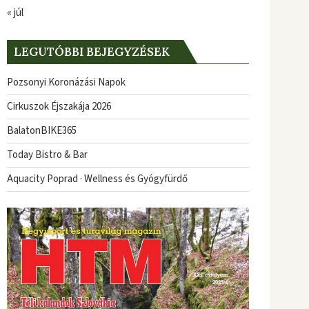
« júl
LEGUTÓBBI BEJEGYZÉSEK
Pozsonyi Koronázási Napok
Cirkuszok Éjszakája 2026
BalatonBIKE365
Today Bistro & Bar
Aquacity Poprad · Wellness és Gyógyfürdő