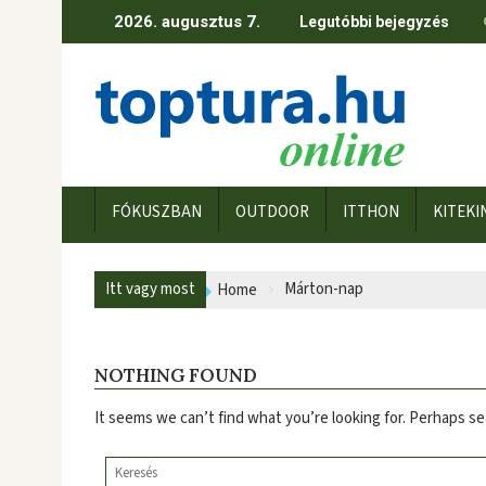
Skip
2026. augusztus 7.
Legutóbbi bejegyzés
to
content
FÓKUSZBAN
OUTDOOR
ITTHON
KITEKI
Itt vagy most
Márton-nap
Home
NOTHING FOUND
It seems we can’t find what you’re looking for. Perhaps se