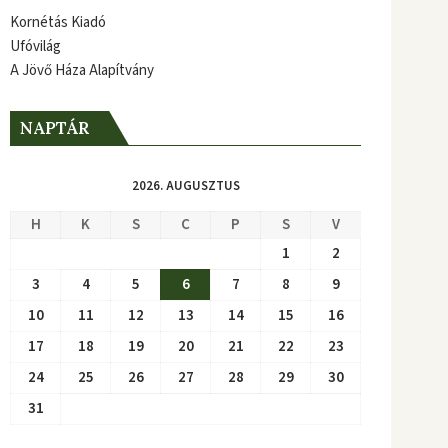
Kornétás Kiadó
Ufóvilág
A Jövő Háza Alapítvány
NAPTÁR
2026. AUGUSZTUS
H
K
S
C
P
S
V
1
2
3
4
5
6
7
8
9
10
11
12
13
14
15
16
17
18
19
20
21
22
23
24
25
26
27
28
29
30
31