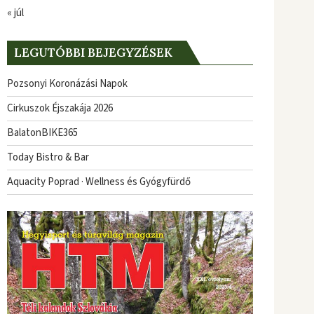
« júl
LEGUTÓBBI BEJEGYZÉSEK
Pozsonyi Koronázási Napok
Cirkuszok Éjszakája 2026
BalatonBIKE365
Today Bistro & Bar
Aquacity Poprad · Wellness és Gyógyfürdő