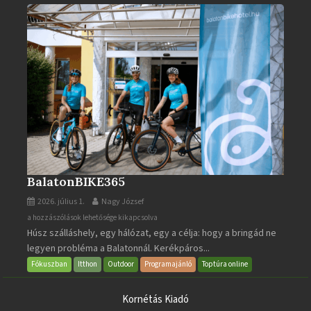
BalatonBIKE365
2026. július 1.
Nagy József
BalatonBIKE365
a hozzászólások lehetősége kikapcsolva
Húsz szálláshely, egy hálózat, egy a célja: hogy a bringád ne
bejegyzéshez
legyen probléma a Balatonnál. Kerékpáros...
Fókuszban
Itthon
Outdoor
Programajánló
Toptúra online
Kornétás Kiadó