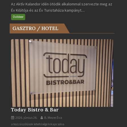
Az Aktív Kalandor idén ötödik alkalommal szervezte meg az
Év
Év Kilátója és az Év Turistaháza kampányt....
Kilátója
és
Outdoor
az
GASZTRO / HOTEL
Év
Turistaháza
bejegyzéshez
Today Bistro & Bar
2026. június 26.
B. Mezei Éva
Today
a hozzászólások lehetősége kikapcsolva