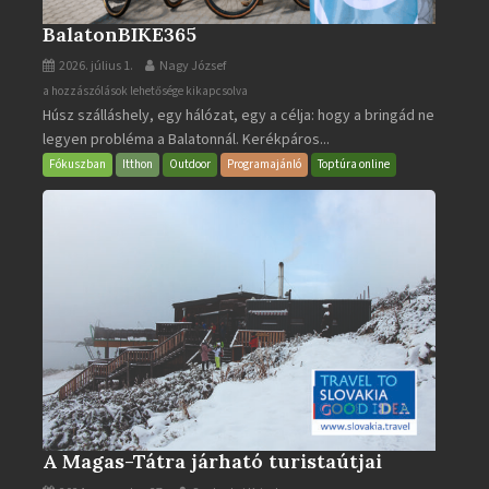
BalatonBIKE365
2026. július 1.
Nagy József
BalatonBIKE365
a hozzászólások lehetősége kikapcsolva
Húsz szálláshely, egy hálózat, egy a célja: hogy a bringád ne
bejegyzéshez
legyen probléma a Balatonnál. Kerékpáros...
Fókuszban
Itthon
Outdoor
Programajánló
Toptúra online
A Magas-Tátra járható turistaútjai