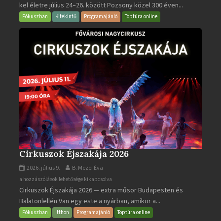
kel életre július 24–26. között Pozsony közel 300 éven...
Napok
bejegyzéshez
Fókuszban
Kitekintő
Programajánló
Toptúra online
Cirkuszok Éjszakája 2026
2026. július 9.
B. Mezei Éva
Cirkuszok
a hozzászólások lehetősége kikapcsolva
Cirkuszok Éjszakája 2026 — extra műsor Budapesten és
Éjszakája
Balatonlellén Van egy este a nyárban, amikor a...
2026
bejegyzéshez
Fókuszban
Itthon
Programajánló
Toptúra online