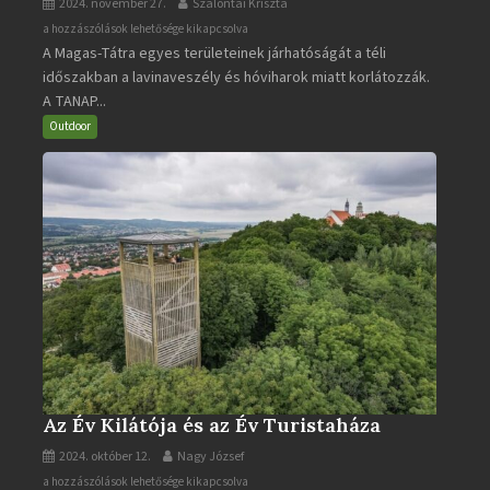
2024. november 27.
Szalontai Kriszta
A
a hozzászólások lehetősége kikapcsolva
A Magas-Tátra egyes területeinek járhatóságát a téli
Magas-
időszakban a lavinaveszély és hóviharok miatt korlátozzák.
Tátra
A TANAP...
járható
turistaútjai
Outdoor
bejegyzéshez
Az Év Kilátója és az Év Turistaháza
2024. október 12.
Nagy József
Az
a hozzászólások lehetősége kikapcsolva