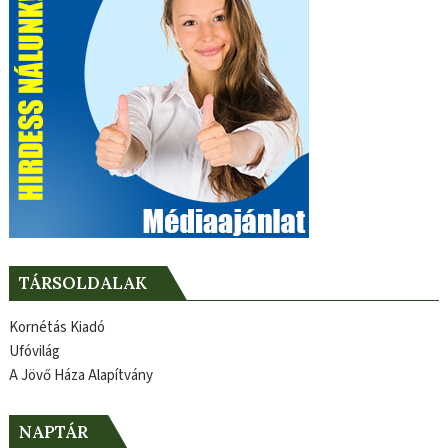
TÁRSOLDALAK
Kornétás Kiadó
Ufóvilág
A Jövő Háza Alapítvány
NAPTÁR