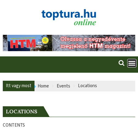
Skip
to
content
Itt vagy most
Locations
Home
Events
LOCATIONS
CONTENTS