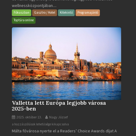
wellnessközpontjában....
Wellness
és
Fókuszban
Gasztro / Hotel
Kitekintő
Programajánló
Gyógyfürdő
Toptúra online
bejegyzéshez
Valletta lett Európa legjobb városa
2025-ben
2025. október 13.
Nagy József
Valletta
a hozzászólások lehetősége kikapcsolva
Málta fővárosa nyerte el a Readers’ Choice Awards díjat A
lett