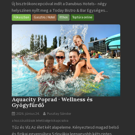
Új bisztrókoncepcióval indít a Danubius Hotels– négy
Bistro
helyszínen nyílt meg a Today Bistro & Bar Egységes...
&
Bar
Fókuszban
Gasztro / Hotel
Itthon
Toptúra online
bejegyzéshez
Aquacity Poprad · Wellness és
Gyógyfürdő
2026. június 24.
Pusztay Sándor
Aquacity
a hozzászólások lehetősége kikapcsolva
Tűz és Víz.Az élet két alapeleme. Kényeztesd magad belső
Poprad
és fizikai egyensúlyra Szlovákia legnagyobb kétszintes
·