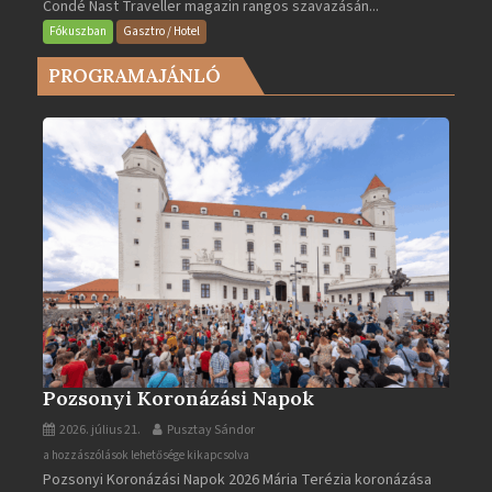
Condé Nast Traveller magazin rangos szavazásán...
Európa
legjobb
Fókuszban
Gasztro / Hotel
városa
PROGRAMAJÁNLÓ
2025-
ben
bejegyzéshez
Pozsonyi Koronázási Napok
2026. július 21.
Pusztay Sándor
Pozsonyi
a hozzászólások lehetősége kikapcsolva
Pozsonyi Koronázási Napok 2026 Mária Terézia koronázása
Koronázási