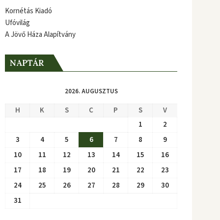
Kornétás Kiadó
Ufóvilág
A Jövő Háza Alapítvány
NAPTÁR
2026. AUGUSZTUS
H
K
S
C
P
S
V
1
2
3
4
5
6
7
8
9
10
11
12
13
14
15
16
17
18
19
20
21
22
23
24
25
26
27
28
29
30
31