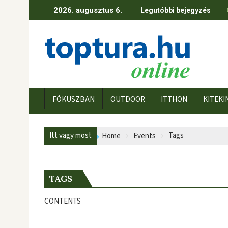
Skip
2026. augusztus 6.
Legutóbbi bejegyzés
to
content
FÓKUSZBAN
OUTDOOR
ITTHON
KITEKI
Itt vagy most
Tags
Home
Events
TAGS
CONTENTS