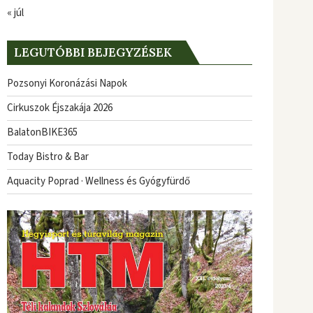
« júl
LEGUTÓBBI BEJEGYZÉSEK
Pozsonyi Koronázási Napok
Cirkuszok Éjszakája 2026
BalatonBIKE365
Today Bistro & Bar
Aquacity Poprad · Wellness és Gyógyfürdő