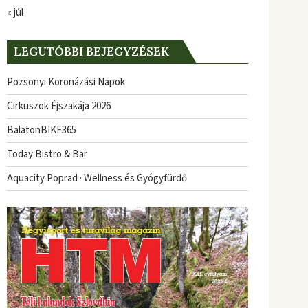
« júl
LEGUTÓBBI BEJEGYZÉSEK
Pozsonyi Koronázási Napok
Cirkuszok Éjszakája 2026
BalatonBIKE365
Today Bistro & Bar
Aquacity Poprad · Wellness és Gyógyfürdő