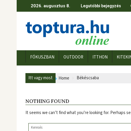
Skip
2026. augusztus 8.
Legutóbbi bejegyzés
to
content
FÓKUSZBAN
OUTDOOR
ITTHON
KITEKI
Itt vagy most
Békéscsaba
Home
NOTHING FOUND
It seems we can’t find what you’re looking for. Perhaps se