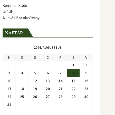
Kornétás Kiadó
Ufóvilág
A Jövő Háza Alapítvány
NAPTÁR
2026. AUGUSZTUS
H
K
S
C
P
S
V
1
2
3
4
5
6
7
8
9
10
11
12
13
14
15
16
17
18
19
20
21
22
23
24
25
26
27
28
29
30
31