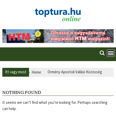
Skip
to
content
Itt vagy most
Örmény Apostoli Vallási Közösség
Home
NOTHING FOUND
It seems we can’t find what you’re looking for. Perhaps searching
can help.