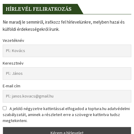
HÍRLEVÉL FELIRATKOZÁS
Ne maradj le semmiről, iratkozz fel hírlevelünkre, melyben hazai és
külföldi érdekességekről írunk.
Vezetéknév
Keresztnév
E-mail cím
A jelölő négyzetre kattintással elfogadod a toptura.hu adatvédelmi
szabályzatát, aminek a részleteit erre a szövegre kattintva tudsz
megtekinteni.