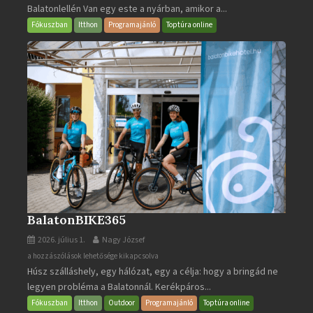
Balatonlellén Van egy este a nyárban, amikor a...
2026
bejegyzéshez
Fókuszban
Itthon
Programajánló
Toptúra online
BalatonBIKE365
2026. július 1.
Nagy József
BalatonBIKE365
a hozzászólások lehetősége kikapcsolva
Húsz szálláshely, egy hálózat, egy a célja: hogy a bringád ne
bejegyzéshez
legyen probléma a Balatonnál. Kerékpáros...
Fókuszban
Itthon
Outdoor
Programajánló
Toptúra online