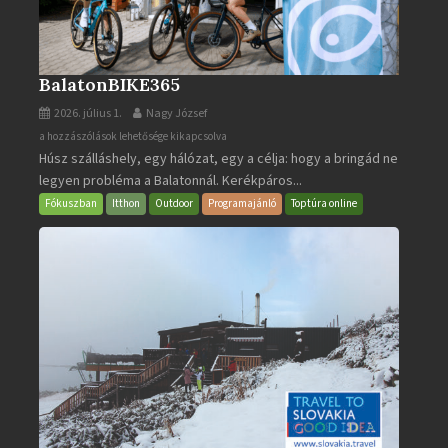
BalatonBIKE365
2026. július 1.
Nagy József
BalatonBIKE365
a hozzászólások lehetősége kikapcsolva
Húsz szálláshely, egy hálózat, egy a célja: hogy a bringád ne
bejegyzéshez
legyen probléma a Balatonnál. Kerékpáros...
Fókuszban
Itthon
Outdoor
Programajánló
Toptúra online