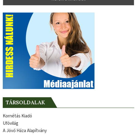
TÁRSOLDALAK
Kornétás Kiadó
Ufóvilág
A Jövő Háza Alapítvány