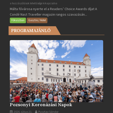
Valletta
a hozzászólások lehetősége kikapcsolva
Málta fővárosa nyerte el a Readers’ Choice Awards díjat A
lett
Condé Nast Traveller magazin rangos szavazásán...
Európa
legjobb
Fókuszban
Gasztro / Hotel
városa
PROGRAMAJÁNLÓ
2025-
ben
bejegyzéshez
Pozsonyi Koronázási Napok
2026. július 21.
Pusztay Sándor