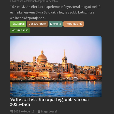
Aquacity
a hozzászólások lehetősége kikapcsolva
Tűz és Víz.Az élet két alapeleme. Kényeztesd magad belső
Poprad
és fizikai egyensúlyra Szlovákia legnagyobb kétszintes
·
wellnessközpontjában....
Wellness
és
Fókuszban
Gasztro / Hotel
Kitekintő
Programajánló
Gyógyfürdő
Toptúra online
bejegyzéshez
Valletta lett Európa legjobb városa
2025-ben
2025. október 13.
Nagy József