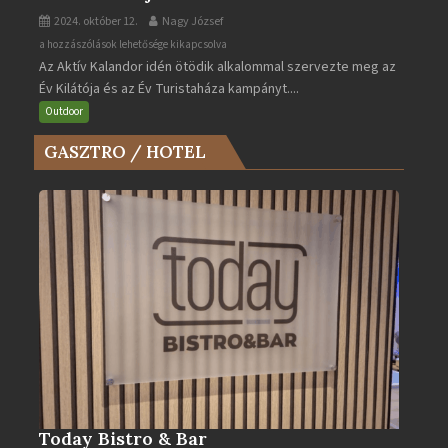
2024. október 12.
Nagy József
Az
a hozzászólások lehetősége kikapcsolva
Az Aktív Kalandor idén ötödik alkalommal szervezte meg az
Év
Év Kilátója és az Év Turistaháza kampányt....
Kilátója
és
Outdoor
az
GASZTRO / HOTEL
Év
Turistaháza
bejegyzéshez
Today Bistro & Bar