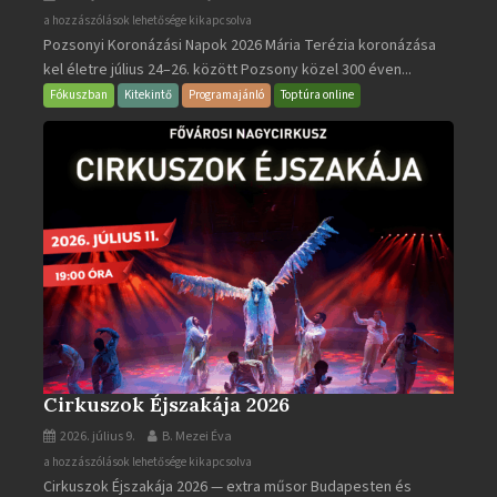
Pozsonyi
a hozzászólások lehetősége kikapcsolva
Pozsonyi Koronázási Napok 2026 Mária Terézia koronázása
Koronázási
kel életre július 24–26. között Pozsony közel 300 éven...
Napok
bejegyzéshez
Fókuszban
Kitekintő
Programajánló
Toptúra online
Cirkuszok Éjszakája 2026
2026. július 9.
B. Mezei Éva
Cirkuszok
a hozzászólások lehetősége kikapcsolva
Cirkuszok Éjszakája 2026 — extra műsor Budapesten és
Éjszakája