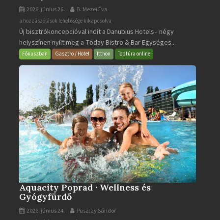
2026. június 26.
B. Mezei Éva
Today
a hozzászólások lehetősége kikapcsolva
Új bisztrókoncepcióval indít a Danubius Hotels– négy
Bistro
helyszínen nyílt meg a Today Bistro & Bar Egységes...
&
Bar
Fókuszban
Gasztro / Hotel
Itthon
Toptúra online
bejegyzéshez
Aquacity Poprad · Wellness és
Gyógyfürdő
2026. június 24.
Pusztay Sándor