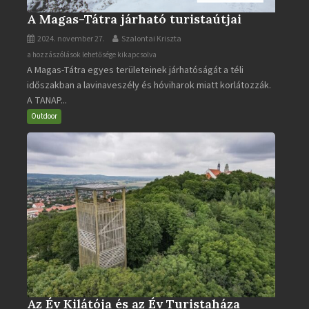
A Magas-Tátra járható turistaútjai
2024. november 27.
Szalontai Kriszta
A
a hozzászólások lehetősége kikapcsolva
A Magas-Tátra egyes területeinek járhatóságát a téli
Magas-
időszakban a lavinaveszély és hóviharok miatt korlátozzák.
Tátra
A TANAP...
járható
turistaútjai
Outdoor
bejegyzéshez
Az Év Kilátója és az Év Turistaháza