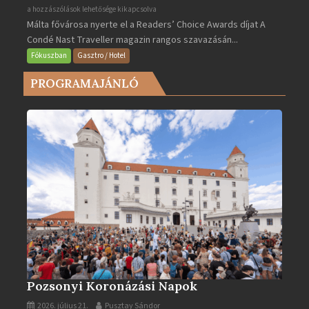
Valletta
a hozzászólások lehetősége kikapcsolva
Málta fővárosa nyerte el a Readers’ Choice Awards díjat A
lett
Condé Nast Traveller magazin rangos szavazásán...
Európa
legjobb
Fókuszban
Gasztro / Hotel
városa
PROGRAMAJÁNLÓ
2025-
ben
bejegyzéshez
Pozsonyi Koronázási Napok
2026. július 21.
Pusztay Sándor