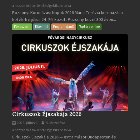
Pozsonyi
a hozzászólások lehetősége kikapcsolva
Pozsonyi Koronázási Napok 2026 Mária Terézia koronázása
Koronázási
kel életre július 24–26. között Pozsony közel 300 éven...
Napok
bejegyzéshez
Fókuszban
Kitekintő
Programajánló
Toptúra online
Cirkuszok Éjszakája 2026
2026. július 9.
B. Mezei Éva
Cirkuszok
a hozzászólások lehetősége kikapcsolva
Cirkuszok Éjszakája 2026 — extra műsor Budapesten és
Éjszakája