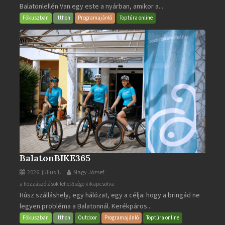
Balatonlellén Van egy este a nyárban, amikor a...
2026
bejegyzéshez
Fókuszban
Itthon
Programajánló
Toptúra online
BalatonBIKE365
2026. július 1.
Nagy József
BalatonBIKE365
a hozzászólások lehetősége kikapcsolva
Húsz szálláshely, egy hálózat, egy a célja: hogy a bringád ne
bejegyzéshez
legyen probléma a Balatonnál. Kerékpáros...
Fókuszban
Itthon
Outdoor
Programajánló
Toptúra online