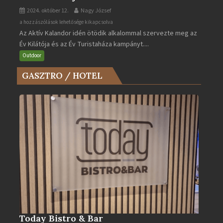
2024. október 12.
Nagy József
Az
a hozzászólások lehetősége kikapcsolva
Az Aktív Kalandor idén ötödik alkalommal szervezte meg az
Év
Év Kilátója és az Év Turistaháza kampányt....
Kilátója
és
Outdoor
az
GASZTRO / HOTEL
Év
Turistaháza
bejegyzéshez
Today Bistro & Bar