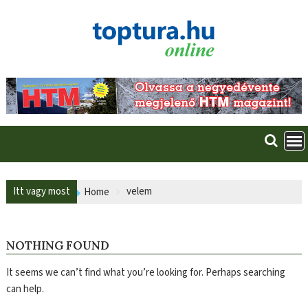
Skip
to
content
Itt vagy most
velem
Home
NOTHING FOUND
It seems we can’t find what you’re looking for. Perhaps searching
can help.