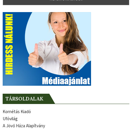
TÁRSOLDALAK
Kornétás Kiadó
Ufóvilág
A Jövő Háza Alapítvány