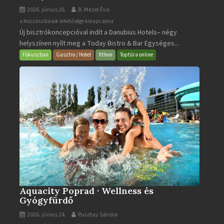
2026. június 26.
B. Mezei Éva
Today
a hozzászólások lehetősége kikapcsolva
Új bisztrókoncepcióval indít a Danubius Hotels– négy
Bistro
helyszínen nyílt meg a Today Bistro & Bar Egységes...
&
Bar
Fókuszban
Gasztro / Hotel
Itthon
Toptúra online
bejegyzéshez
Aquacity Poprad · Wellness és
Gyógyfürdő
2026. június 24.
Pusztay Sándor