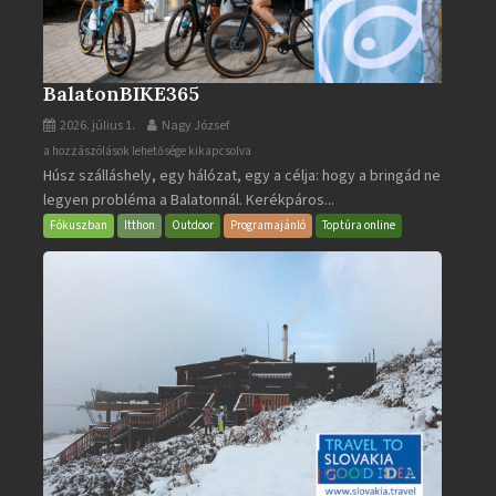
BalatonBIKE365
2026. július 1.
Nagy József
BalatonBIKE365
a hozzászólások lehetősége kikapcsolva
Húsz szálláshely, egy hálózat, egy a célja: hogy a bringád ne
bejegyzéshez
legyen probléma a Balatonnál. Kerékpáros...
Fókuszban
Itthon
Outdoor
Programajánló
Toptúra online