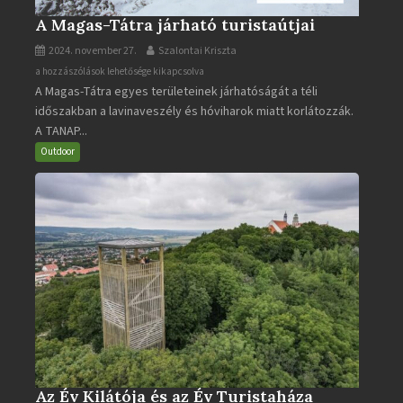
A Magas-Tátra járható turistaútjai
2024. november 27.
Szalontai Kriszta
A
a hozzászólások lehetősége kikapcsolva
A Magas-Tátra egyes területeinek járhatóságát a téli
Magas-
időszakban a lavinaveszély és hóviharok miatt korlátozzák.
Tátra
A TANAP...
járható
turistaútjai
Outdoor
bejegyzéshez
Az Év Kilátója és az Év Turistaháza