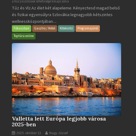
Aquacity
a hozzászólások lehetősége kikapcsolva
Tűz és Víz.Az élet két alapeleme. Kényeztesd magad belső
Poprad
és fizikai egyensúlyra Szlovákia legnagyobb kétszintes
·
wellnessközpontjában....
Wellness
és
Fókuszban
Gasztro / Hotel
Kitekintő
Programajánló
Gyógyfürdő
Toptúra online
bejegyzéshez
Valletta lett Európa legjobb városa
2025-ben
2025. október 13.
Nagy József