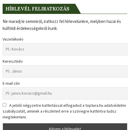
HÍRLEVÉL FELIRATKOZÁS
Ne maradj le semmiről, iratkozz fel hírlevelünkre, melyben hazai és
külföldi érdekességekről írunk.
Vezetéknév
Keresztnév
E-mail cím
A jelölő négyzetre kattintással elfogadod a toptura.hu adatvédelmi
szabályzatát, aminek a részleteit erre a szövegre kattintva tudsz
megtekinteni.