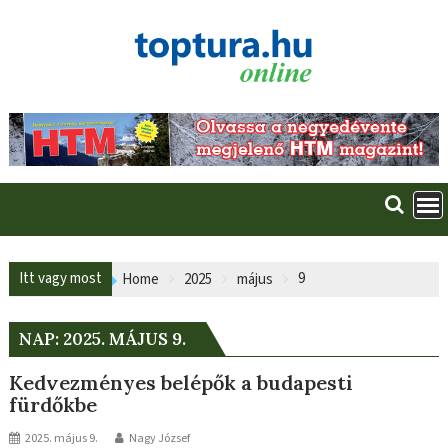
Skip
to
content
Itt vagy most
9
Home
2025
május
NAP:
2025. MÁJUS 9.
Kedvezményes belépők a budapesti
fürdőkbe
2025. május 9.
Nagy József