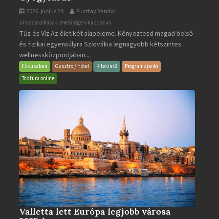
2026. június 24.
Pusztay Sándor
Aquacity
a hozzászólások lehetősége kikapcsolva
Tűz és Víz.Az élet két alapeleme. Kényeztesd magad belső
Poprad
és fizikai egyensúlyra Szlovákia legnagyobb kétszintes
·
wellnessközpontjában....
Wellness
és
Fókuszban
Gasztro / Hotel
Kitekintő
Programajánló
Gyógyfürdő
Toptúra online
bejegyzéshez
Valletta lett Európa legjobb városa