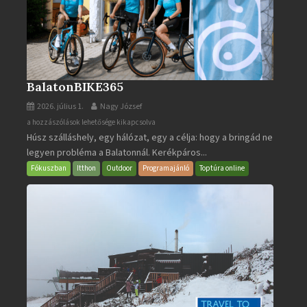
BalatonBIKE365
2026. július 1.
Nagy József
BalatonBIKE365
a hozzászólások lehetősége kikapcsolva
Húsz szálláshely, egy hálózat, egy a célja: hogy a bringád ne
bejegyzéshez
legyen probléma a Balatonnál. Kerékpáros...
Fókuszban
Itthon
Outdoor
Programajánló
Toptúra online