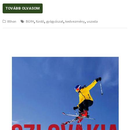
TOVÁBB OLVASOM
,
,
,
,
Itthon
BGYH
fürdő
gyógyászat
kedvezmény
uszoda