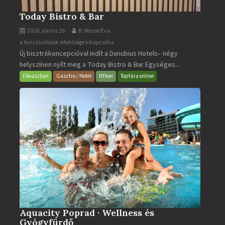
Today Bistro & Bar
2026. június 26.
B. Mezei Éva
Today
a hozzászólások lehetősége kikapcsolva
Új bisztrókoncepcióval indít a Danubius Hotels– négy
Bistro
helyszínen nyílt meg a Today Bistro & Bar Egységes...
&
Bar
Fókuszban
Gasztro / Hotel
Itthon
Toptúra online
bejegyzéshez
Aquacity Poprad · Wellness és
Gyógyfürdő