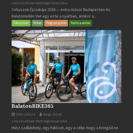
Cirkuszok
a hozzászólások lehetősége kikapcsolva
Cirkuszok Éjszakája 2026 — extra műsor Budapesten és
Éjszakája
Balatonlellén Van egy este a nyárban, amikor a...
2026
bejegyzéshez
Fókuszban
Itthon
Programajánló
Toptúra online
BalatonBIKE365
2026. július 1.
Nagy József
BalatonBIKE365
a hozzászólások lehetősége kikapcsolva
Húsz szálláshely, egy hálózat, egy a célja: hogy a bringád ne
bejegyzéshez