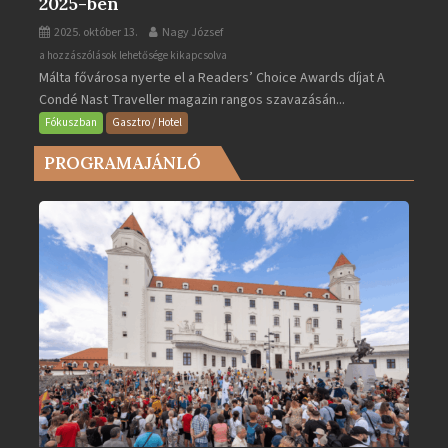
2025-ben
2025. október 13.
Nagy József
Valletta
a hozzászólások lehetősége kikapcsolva
Málta fővárosa nyerte el a Readers’ Choice Awards díjat A
lett
Condé Nast Traveller magazin rangos szavazásán...
Európa
legjobb
Fókuszban
Gasztro / Hotel
városa
PROGRAMAJÁNLÓ
2025-
ben
bejegyzéshez