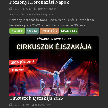
Pozsonyi Koronázási Napok
2026. július 21.
Pusztay Sándor
Pozsonyi
a hozzászólások lehetősége kikapcsolva
Pozsonyi Koronázási Napok 2026 Mária Terézia koronázása
Koronázási
kel életre július 24–26. között Pozsony közel 300 éven...
Napok
bejegyzéshez
Fókuszban
Kitekintő
Programajánló
Toptúra online
Cirkuszok Éjszakája 2026
2026. július 9.
B. Mezei Éva