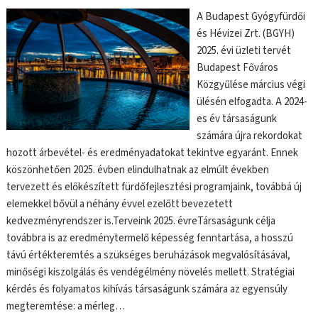
A Budapest Gyógyfürdői
és Hévizei Zrt. (BGYH)
2025. évi üzleti tervét
Budapest Főváros
Közgyűlése március végi
ülésén elfogadta. A 2024-
es év társaságunk
számára újra rekordokat
hozott árbevétel- és eredményadatokat tekintve egyaránt. Ennek
köszönhetően 2025. évben elindulhatnak az elmúlt években
tervezett és előkészített fürdőfejlesztési programjaink, továbbá új
elemekkel bővül a néhány évvel ezelőtt bevezetett
kedvezményrendszer is.Terveink 2025. évreTársaságunk célja
továbbra is az eredménytermelő képesség fenntartása, a hosszú
távú értékteremtés a szükséges beruházások megvalósításával,
minőségi kiszolgálás és vendégélmény növelés mellett. Stratégiai
kérdés és folyamatos kihívás társaságunk számára az egyensúly
megteremtése: a mérleg…