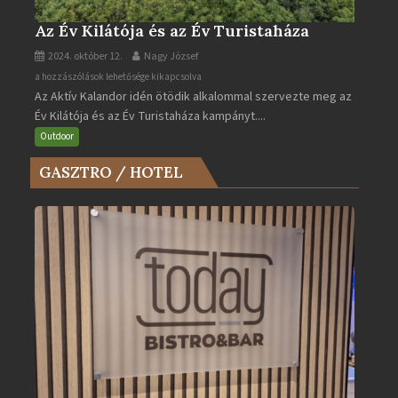
Az Év Kilátója és az Év Turistaháza
2024. október 12.
Nagy József
Az
a hozzászólások lehetősége kikapcsolva
Az Aktív Kalandor idén ötödik alkalommal szervezte meg az
Év
Év Kilátója és az Év Turistaháza kampányt....
Kilátója
és
Outdoor
az
GASZTRO / HOTEL
Év
Turistaháza
bejegyzéshez