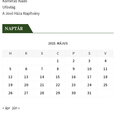
Kornétás Kiadó
Ufóvilág
A Jövő Háza Alapítvány
NAPTÁR
2025. MÁJUS
H
K
S
C
P
S
V
1
2
3
4
5
6
7
8
9
10
11
12
13
14
15
16
17
18
19
20
21
22
23
24
25
26
27
28
29
30
31
« ápr
jún »