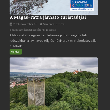
A Magas-Tátra járható turistaútjai
2024. november 27.
Szalontai Kriszta
A
a hozzászólások lehetősége kikapcsolva
A Magas-Tátra egyes területeinek járhatóságát a téli
Magas-
időszakban a lavinaveszély és hóviharok miatt korlátozzák.
Tátra
A TANAP...
járható
turistaútjai
Outdoor
bejegyzéshez