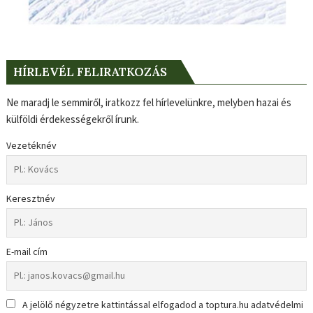
HÍRLEVÉL FELIRATKOZÁS
Ne maradj le semmiről, iratkozz fel hírlevelünkre, melyben hazai és
külföldi érdekességekről írunk.
Vezetéknév
Keresztnév
E-mail cím
A jelölő négyzetre kattintással elfogadod a toptura.hu adatvédelmi