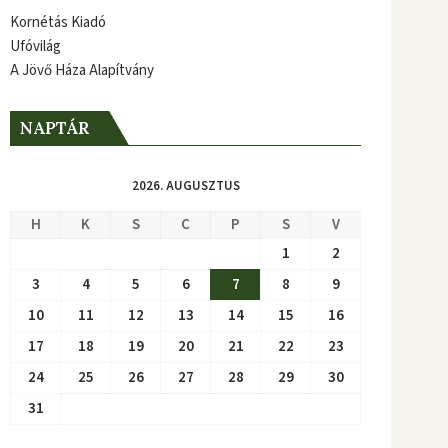
Kornétás Kiadó
Ufóvilág
A Jövő Háza Alapítvány
NAPTÁR
2026. AUGUSZTUS
H
K
S
C
P
S
V
1
2
3
4
5
6
7
8
9
10
11
12
13
14
15
16
17
18
19
20
21
22
23
24
25
26
27
28
29
30
31