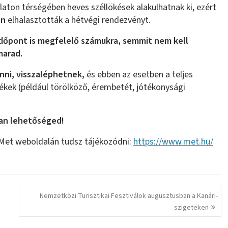
laton térségében heves széllökések alakulhatnak ki, ezért
en
elhalasztották a hétvégi rendezvényt.
 időpont is megfelelő számukra, semmit nem kell
marad.
nni, visszaléphetnek,
és ebben az esetben a teljes
ékek (például törölköző, érembetét, jótékonysági
van lehetőséged!
oMet weboldalán tudsz tájékozódni:
https://www.met.hu/
Nemzetközi Turisztikai Fesztiválok augusztusban a Kanári-
szigeteken