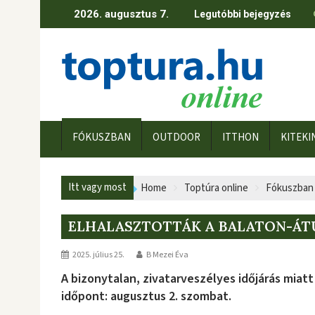
Skip
2026. augusztus 7.
Legutóbbi bejegyzés
to
content
FÓKUSZBAN
OUTDOOR
ITTHON
KITEKI
Itt vagy most
Home
Toptúra online
Fókuszban
ELHALASZTOTTÁK A BALATON-ÁTÚS
2025. július 25.
B Mezei Éva
A bizonytalan, zivatarveszélyes időjárás miatt
időpont: augusztus 2. szombat.