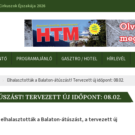
Cirkuszok Éjszakája 2026
NTŐ
PROGRAMAJÁNLÓ
GASZTRO / HOTEL
HÍRLEVÉL
Elhalasztották a Balaton-átúszást! Tervezett új időpont: 08.02.
ZÁST! TERVEZETT ÚJ IDŐPONT: 08.02.
 elhalasztották a Balaton-átúszást, a tervezett új