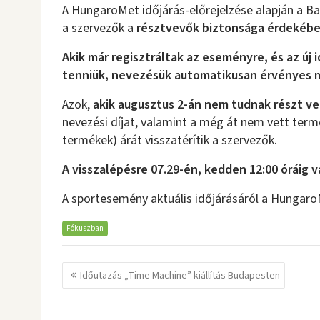
A HungaroMet időjárás-előrejelzése alapján a Ba
a szervezők a
résztvevők biztonsága érdekéb
Akik már regisztráltak az eseményre, és az új
tenniük, nevezésük automatikusan érvényes 
Azok,
akik augusztus 2-án nem tudnak részt ve
nevezési díjat, valamint a még át nem vett term
termékek) árát visszatérítik a szervezők.
A
visszalépésre 07.29-én, kedden 12:00 óráig 
A sportesemény aktuális időjárásáról a Hungar
Fókuszban
Bejegyzés
Időutazás „Time Machine” kiállítás Budapesten
navigáció