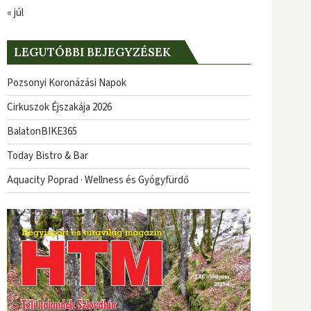
« júl
LEGUTÓBBI BEJEGYZÉSEK
Pozsonyi Koronázási Napok
Cirkuszok Éjszakája 2026
BalatonBIKE365
Today Bistro & Bar
Aquacity Poprad · Wellness és Gyógyfürdő