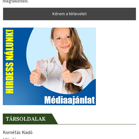
megtekinteni.
TÁRSOLDALAK
Kornétás Kiadó