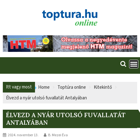
Skip
to
content
Itt vagy most
Home
Toptúra online
Kitekintő
Élvezd a nyár utolsó fuvallatát Antalyában
ÉLVEZD A NYÁR UTOLSÓ FUVALLATÁT
ANTALYÁBAN
2024. november 13.
B. Mezei Éva