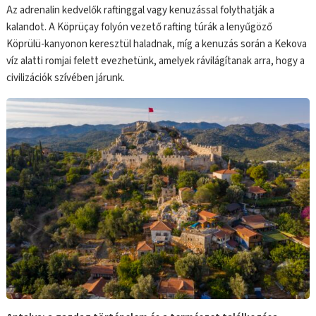
Az adrenalin kedvelők raftinggal vagy kenuzással folythatják a
kalandot. A Köprüçay folyón vezető rafting túrák a lenyűgöző
Köprülü-kanyonon keresztül haladnak, míg a kenuzás során a Kekova
víz alatti romjai felett evezhetünk, amelyek rávilágítanak arra, hogy a
civilizációk szívében járunk.