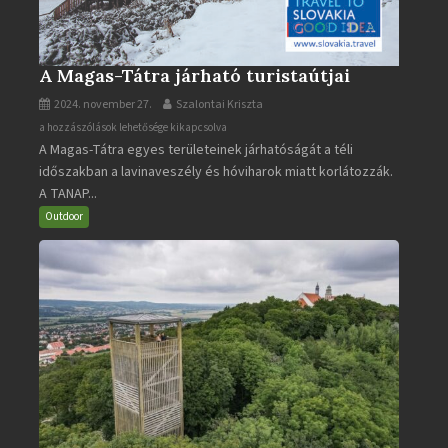
A Magas-Tátra járható turistaútjai
2024. november 27.
Szalontai Kriszta
A
a hozzászólások lehetősége kikapcsolva
A Magas-Tátra egyes területeinek járhatóságát a téli
Magas-
időszakban a lavinaveszély és hóviharok miatt korlátozzák.
Tátra
A TANAP...
járható
turistaútjai
Outdoor
bejegyzéshez