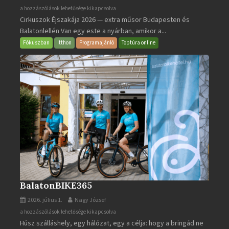
Cirkuszok
a hozzászólások lehetősége kikapcsolva
Cirkuszok Éjszakája 2026 — extra műsor Budapesten és
Éjszakája
Balatonlellén Van egy este a nyárban, amikor a...
2026
bejegyzéshez
Fókuszban
Itthon
Programajánló
Toptúra online
BalatonBIKE365
2026. július 1.
Nagy József
BalatonBIKE365
a hozzászólások lehetősége kikapcsolva
Húsz szálláshely, egy hálózat, egy a célja: hogy a bringád ne
bejegyzéshez