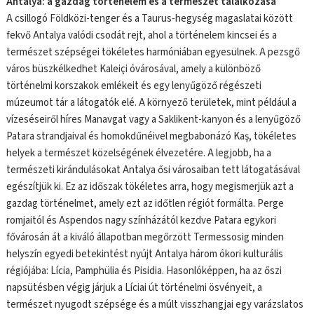
Antalya: a gazdag történelem és a természet találkozása
A csillogó Földközi-tenger és a Taurus-hegység magaslatai között
fekvő Antalya valódi csodát rejt, ahol a történelem kincsei és a
természet szépségei tökéletes harmóniában egyesülnek. A pezsgő
város büszkélkedhet Kaleiçi óvárosával, amely a különböző
történelmi korszakok emlékeit és egy lenyűgöző régészeti
múzeumot tár a látogatók elé. A környező területek, mint például a
vízeséseiről híres Manavgat vagy a Saklikent-kanyon és a lenyűgöző
Patara strandjaival és homokdűnéivel megbabonázó Kaş, tökéletes
helyek a természet közelségének élvezetére. A legjobb, ha a
természeti kirándulásokat Antalya ősi városaiban tett látogatásával
egészítjük ki. Ez az időszak tökéletes arra, hogy megismerjük azt a
gazdag történelmet, amely ezt az időtlen régiót formálta. Perge
romjaitól és Aspendos nagy színházától kezdve Patara egykori
fővárosán át a kiváló állapotban megőrzött Termessosig minden
helyszín egyedi betekintést nyújt Antalya három ókori kulturális
régiójába: Lícia, Pamphülia és Pisidia. Hasonlóképpen, ha az őszi
napsütésben végig járjuk a Líciai út történelmi ösvényeit, a
természet nyugodt szépsége és a múlt visszhangjai egy varázslatos