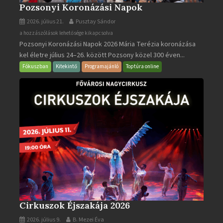
Pozsonyi Koronázási Napok
2026. július 21.
Pusztay Sándor
Pozsonyi
a hozzászólások lehetősége kikapcsolva
Pozsonyi Koronázási Napok 2026 Mária Terézia koronázása
Koronázási
kel életre július 24–26. között Pozsony közel 300 éven...
Napok
bejegyzéshez
Fókuszban
Kitekintő
Programajánló
Toptúra online
Cirkuszok Éjszakája 2026
2026. július 9.
B. Mezei Éva