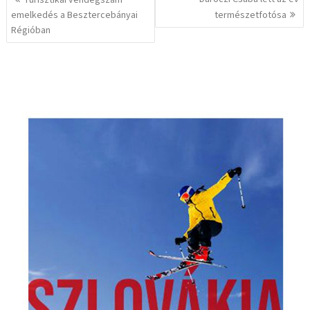
navigáció
emelkedés a Besztercebányai
természetfotósa
Régióban