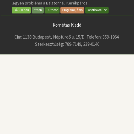
legyen probléma a Balatonnál. Kerékpáros...
Fókuszban
Itthon
Outdoor
Programajánló
Toptúra online
Kornétás Kiadó
Cím: 1138 Budapest, Népfürdő u. 15/D. Telefon: 359-1964
Szerkesztőség: 789-7149, 239-0146