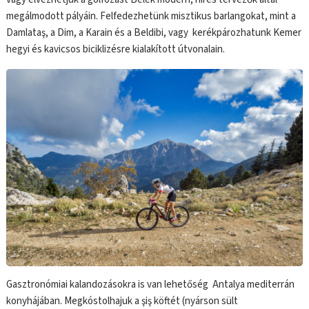
megálmodott pályáin. Felfedezhetünk misztikus barlangokat, mint a
Damlataş, a Dim, a Karain és a Beldibi, vagy kerékpározhatunk Kemer
hegyi és kavicsos biciklizésre kialakított útvonalain.
Gasztronómiai kalandozásokra is van lehetőség Antalya mediterrán
konyhájában. Megkóstolhajuk a şiş köftét (nyárson sült