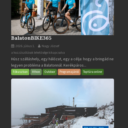
BalatonBIKE365
2026. július 1.
Nagy József
BalatonBIKE365
a hozzászólások lehetősége kikapcsolva
Húsz szálláshely, egy hálózat, egy a célja: hogy a bringád ne
bejegyzéshez
legyen probléma a Balatonnál. Kerékpáros...
Fókuszban
Itthon
Outdoor
Programajánló
Toptúra online