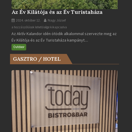
Az Év Kilátója és az Év Turistaháza
2024. október 12.
Nagy József
Az
a hozzászólások lehetősége kikapcsolva
Az Aktív Kalandor idén ötödik alkalommal szervezte meg az
Év
Év Kilátója és az Év Turistaháza kampányt....
Kilátója
és
Outdoor
az
GASZTRO / HOTEL
Év
Turistaháza
bejegyzéshez