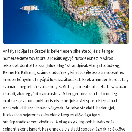
Antalya időjárása ősszel is kellemesen pihentető, és a tenger
hőmérséklete továbbra is ideális egy jó fürdőzéshez. A város
rekordot döntött a 233 „Blue Flag” strandjával. Alanyától Side-ig,
Kemertől Kalkanig számos üdülőhely kínál tökéletes strandokat és
minden kényelmet nyújtó luxusszállodákat. Ezek a minden korosztály
számára megfelelő szálláshelyek Antalyát ideális úti céllá teszik akár
családi, akár egyéni nyaraláshoz. A tenger hosszan tartó melege
miatt az őszi hónapokban is élvezhetjük a vízi sportok izgalmait.
Azoknak, akik izgalmakra vágynak, Antalya víz alatti barlangjai,
titokzatos hajóroncsai és élénk tengeri élővilága igazi
búvárparadicsomot kínálnak. A világ egyik legjobb búvárkodási
célpontjaként ismert Kaş ennek a víz alatti csodavilágnak az ékköve.