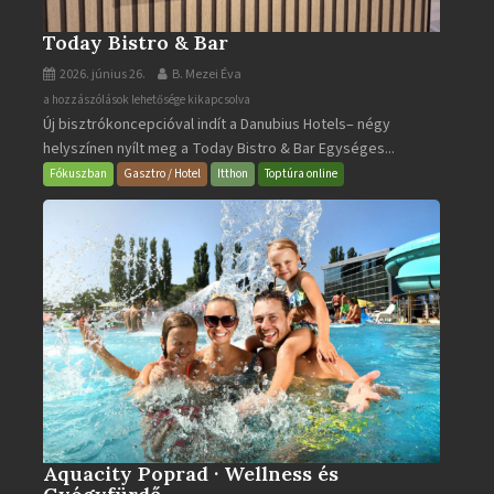
Today Bistro & Bar
2026. június 26.
B. Mezei Éva
Today
a hozzászólások lehetősége kikapcsolva
Új bisztrókoncepcióval indít a Danubius Hotels– négy
Bistro
helyszínen nyílt meg a Today Bistro & Bar Egységes...
&
Bar
Fókuszban
Gasztro / Hotel
Itthon
Toptúra online
bejegyzéshez
Aquacity Poprad · Wellness és