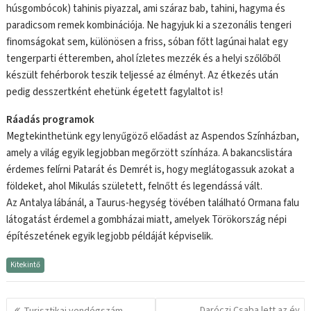
húsgombócok) tahinis piyazzal, ami száraz bab, tahini, hagyma és
paradicsom remek kombinációja. Ne hagyjuk ki a szezonális tengeri
finomságokat sem, különösen a friss, sóban főtt lagúnai halat egy
tengerparti étteremben, ahol ízletes mezzék és a helyi szőlőből
készült fehérborok teszik teljessé az élményt. Az étkezés után
pedig desszertként ehetünk égetett fagylaltot is!
Ráadás programok
Megtekinthetünk egy lenyűgöző előadást az Aspendos Színházban,
amely a világ egyik legjobban megőrzött színháza. A bakancslistára
érdemes felírni Patarát és Demrét is, hogy meglátogassuk azokat a
földeket, ahol Mikulás született, felnőtt és legendássá vált.
Az Antalya lábánál, a Taurus-hegység tövében található Ormana falu
látogatást érdemel a gombházai miatt, amelyek Törökország népi
építészetének egyik legjobb példáját képviselik.
Kitekintő
Bejegyzés
Daróczi Csaba lett az év
Turisztikai vendégszám