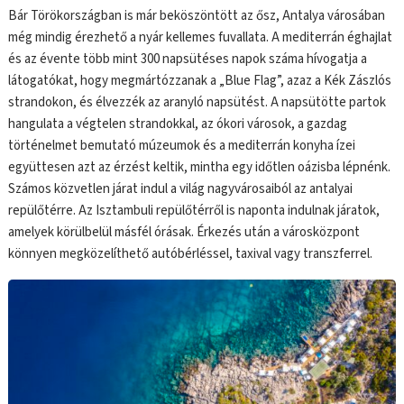
Bár Törökországban is már beköszöntött az ősz, Antalya városában
még mindig érezhető a nyár kellemes fuvallata. A mediterrán éghajlat
és az évente több mint 300 napsütéses napok száma hívogatja a
látogatókat, hogy megmártózzanak a „Blue Flag”, azaz a Kék Zászlós
strandokon, és élvezzék az aranyló napsütést. A napsütötte partok
hangulata a végtelen strandokkal, az ókori városok, a gazdag
történelmet bemutató múzeumok és a mediterrán konyha ízei
együttesen azt az érzést keltik, mintha egy időtlen oázisba lépnénk.
Számos közvetlen járat indul a világ nagyvárosaiból az antalyai
repülőtérre. Az Isztambuli repülőtérről is naponta indulnak járatok,
amelyek körülbelül másfél órásak. Érkezés után a városközpont
könnyen megközelíthető autóbérléssel, taxival vagy transzferrel.