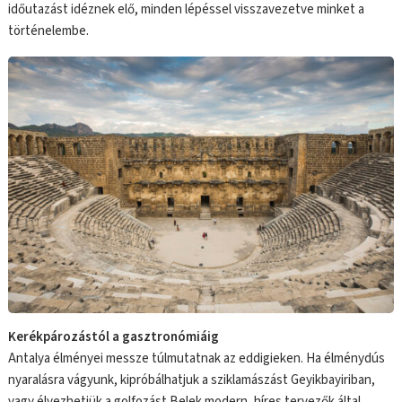
időutazást idéznek elő, minden lépéssel visszavezetve minket a
történelembe.
Kerékpározástól a gasztronómiáig
Antalya élményei messze túlmutatnak az eddigieken. Ha élménydús
nyaralásra vágyunk, kipróbálhatjuk a sziklamászást Geyikbayiriban,
vagy élvezhetjük a golfozást Belek modern, híres tervezők által