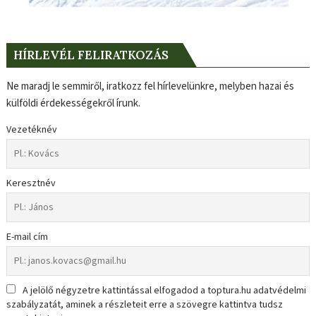
HÍRLEVÉL FELIRATKOZÁS
Ne maradj le semmiről, iratkozz fel hírlevelünkre, melyben hazai és
külföldi érdekességekről írunk.
Vezetéknév
Keresztnév
E-mail cím
A jelölő négyzetre kattintással elfogadod a toptura.hu adatvédelmi
szabályzatát, aminek a részleteit erre a szövegre kattintva tudsz