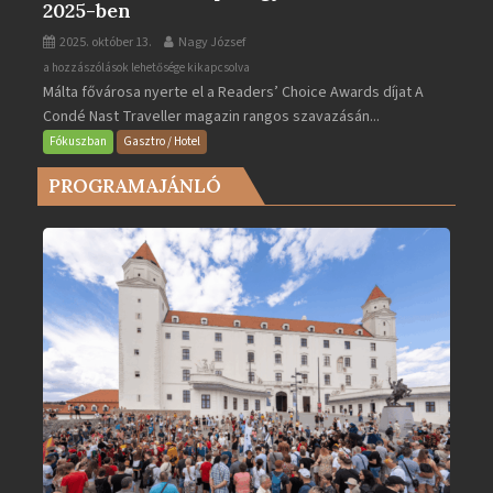
2025-ben
2025. október 13.
Nagy József
Valletta
a hozzászólások lehetősége kikapcsolva
Málta fővárosa nyerte el a Readers’ Choice Awards díjat A
lett
Condé Nast Traveller magazin rangos szavazásán...
Európa
legjobb
Fókuszban
Gasztro / Hotel
városa
PROGRAMAJÁNLÓ
2025-
ben
bejegyzéshez