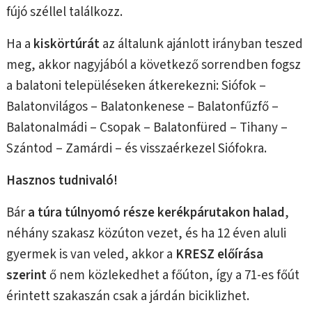
fújó széllel találkozz.
Ha a
kiskörtúrát
az általunk ajánlott irányban teszed
meg, akkor nagyjából a következő sorrendben fogsz
a balatoni településeken átkerekezni: Siófok –
Balatonvilágos – Balatonkenese – Balatonfűzfő –
Balatonalmádi – Csopak – Balatonfüred – Tihany –
Szántod – Zamárdi – és visszaérkezel Siófokra.
Hasznos tudnivaló!
Bár
a túra
túlnyomó része kerékpárutakon halad
,
néhány szakasz közúton vezet, és ha 12 éven aluli
gyermek is van veled, akkor a
KRESZ előírása
szerint
ő nem közlekedhet a főúton, így a 71-es főút
érintett szakaszán csak a járdán biciklizhet.