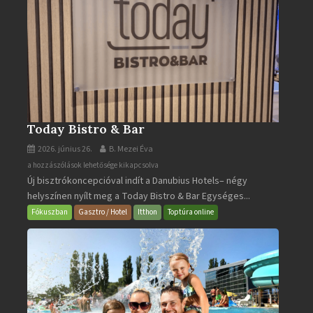
Today Bistro & Bar
2026. június 26.
B. Mezei Éva
Today
a hozzászólások lehetősége kikapcsolva
Új bisztrókoncepcióval indít a Danubius Hotels– négy
Bistro
helyszínen nyílt meg a Today Bistro & Bar Egységes...
&
Bar
Fókuszban
Gasztro / Hotel
Itthon
Toptúra online
bejegyzéshez