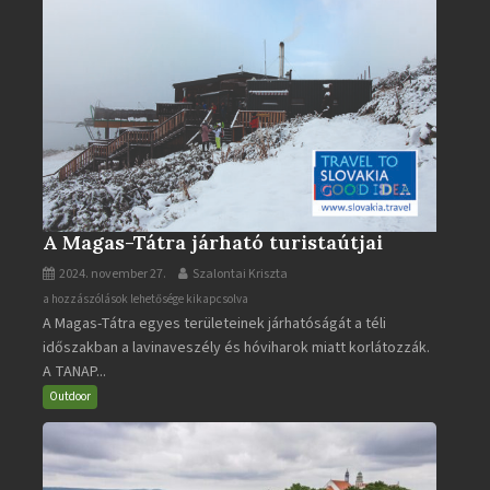
A Magas-Tátra járható turistaútjai
2024. november 27.
Szalontai Kriszta
A
a hozzászólások lehetősége kikapcsolva
A Magas-Tátra egyes területeinek járhatóságát a téli
Magas-
időszakban a lavinaveszély és hóviharok miatt korlátozzák.
Tátra
A TANAP...
járható
turistaútjai
Outdoor
bejegyzéshez