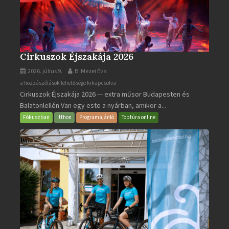
Cirkuszok Éjszakája 2026
2026. július 9.
B. Mezei Éva
Cirkuszok
a hozzászólások lehetősége kikapcsolva
Cirkuszok Éjszakája 2026 — extra műsor Budapesten és
Éjszakája
Balatonlellén Van egy este a nyárban, amikor a...
2026
bejegyzéshez
Fókuszban
Itthon
Programajánló
Toptúra online