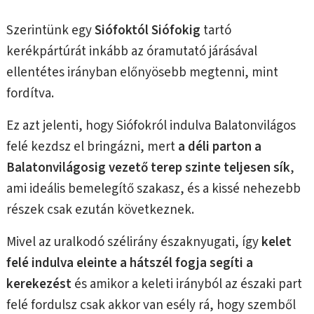
Szerintünk egy
Siófoktól Siófokig
tartó
kerékpártúrát inkább az óramutató járásával
ellentétes irányban előnyösebb megtenni, mint
fordítva.
Ez azt jelenti, hogy Siófokról indulva Balatonvilágos
felé kezdsz el bringázni, mert
a déli parton a
Balatonvilágosig vezető terep szinte teljesen sík
,
ami ideális bemelegítő szakasz, és a kissé nehezebb
részek csak ezután következnek.
Mivel az uralkodó szélirány északnyugati, így
kelet
felé indulva eleinte a hátszél fogja segíti a
kerekezést
és amikor a keleti irányból az északi part
felé fordulsz csak akkor van esély rá, hogy szemből