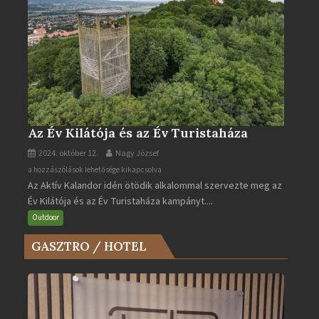
Az Év Kilátója és az Év Turistaháza
2024. október 12.
Nagy József
Az
a hozzászólások lehetősége kikapcsolva
Az Aktív Kalandor idén ötödik alkalommal szervezte meg az
Év
Év Kilátója és az Év Turistaháza kampányt....
Kilátója
és
Outdoor
az
GASZTRO / HOTEL
Év
Turistaháza
bejegyzéshez