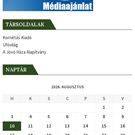
TÁRSOLDALAK
Kornétás Kiadó
Ufóvilág
A Jövő Háza Alapítvány
NAPTÁR
2026. AUGUSZTUS
H
K
S
C
P
S
V
1
2
3
4
5
6
7
8
9
10
11
12
13
14
15
16