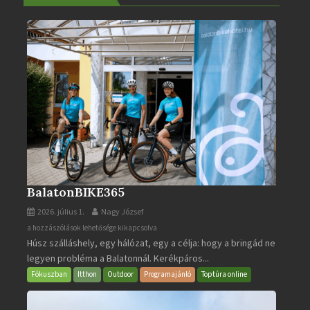
BalatonBIKE365
2026. július 1.
Nagy József
BalatonBIKE365
a hozzászólások lehetősége kikapcsolva
Húsz szálláshely, egy hálózat, egy a célja: hogy a bringád ne
bejegyzéshez
legyen probléma a Balatonnál. Kerékpáros...
Fókuszban
Itthon
Outdoor
Programajánló
Toptúra online