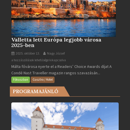
Valletta lett Európa legjobb városa
2025-ben
2025. október 13.
Nagy József
Valletta
a hozzászólások lehetősége kikapcsolva
Málta fővárosa nyerte el a Readers’ Choice Awards díjat A
lett
Condé Nast Traveller magazin rangos szavazásán...
Európa
legjobb
Fókuszban
Gasztro / Hotel
városa
PROGRAMAJÁNLÓ
2025-
ben
bejegyzéshez