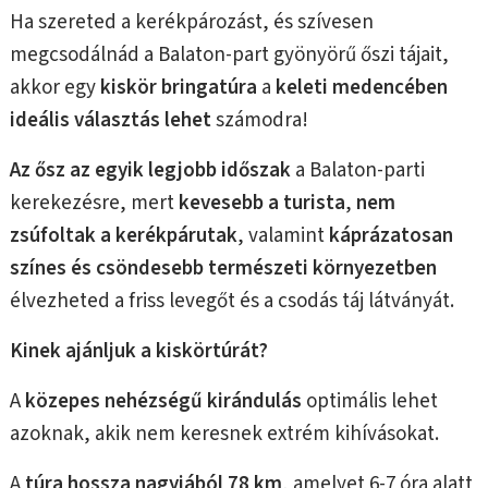
Ha szereted a kerékpározást, és szívesen
megcsodálnád a Balaton-part gyönyörű őszi tájait,
akkor egy
kiskör bringatúra
a
keleti medencében
ideális választás
lehet
számodra!
Az ősz az egyik legjobb időszak
a Balaton-parti
kerekezésre, mert
kevesebb a turista
,
nem
zsúfoltak a kerékpárutak
, valamint
káprázatosan
színes és csöndesebb természeti környezetben
élvezheted a friss levegőt és a csodás táj látványát.
Kinek ajánljuk a kiskörtúrát?
A
közepes nehézségű
kirándulás
optimális lehet
azoknak, akik nem keresnek extrém kihívásokat.
A
túra hossza nagyjából 78 km
, amelyet 6-7 óra alatt