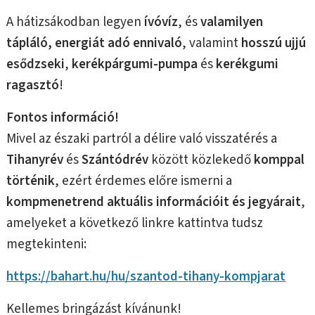
A hátizsákodban legyen
ívóvíz
, és
valamilyen
tápláló, energiát adó ennivaló
, valamint
hosszú ujjú
esődzseki
,
kerékpárgumi-pumpa
és
kerékgumi
ragasztó
!
Fontos információ!
Mivel az északi partról a délire való visszatérés a
Tihanyrév
és
Szántódrév
között közlekedő
komppal
történik
, ezért érdemes előre ismerni a
kompmenetrend aktuális információit és jegyárait
,
amelyeket a következő linkre kattintva tudsz
megtekinteni:
https://bahart.hu/hu/szantod-tihany-kompjarat
Kellemes bringázást kívánunk!