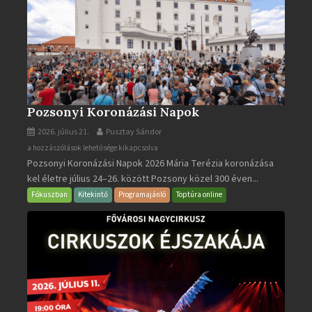
Pozsonyi Koronázási Napok
2026. július 21.
Pusztay Sándor
Pozsonyi
a hozzászólások lehetősége kikapcsolva
Pozsonyi Koronázási Napok 2026 Mária Terézia koronázása
Koronázási
kel életre július 24–26. között Pozsony közel 300 éven...
Napok
bejegyzéshez
Fókuszban
Kitekintő
Programajánló
Toptúra online