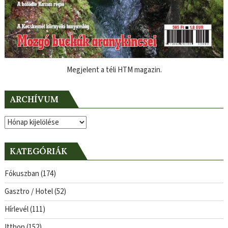
Megjelent a téli HTM magazin.
ARCHÍVUM
Archívum
KATEGÓRIÁK
Fókuszban
(174)
Gasztro / Hotel
(52)
Hírlevél
(111)
Itthon
(152)