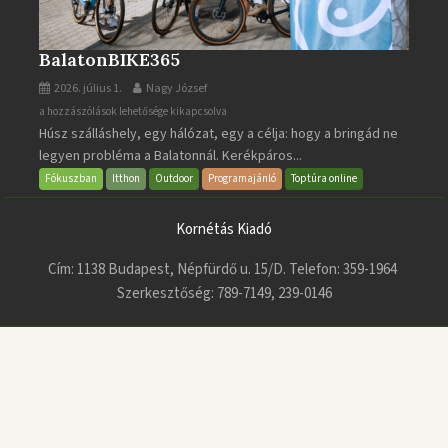
BalatonBIKE365
2026. július 1.
Nagy József
BalatonBIKE365
a hozzászólások lehetősége kikapcsolva
Húsz szálláshely, egy hálózat, egy a célja: hogy a bringád ne
bejegyzéshez
legyen probléma a Balatonnál. Kerékpáros...
Fókuszban
Itthon
Outdoor
Programajánló
Toptúra online
Kornétás Kiadó
Cím: 1138 Budapest, Népfürdő u. 15/D. Telefon: 359-1964
Szerkesztőség: 789-7149, 239-0146