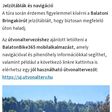
Jelzőtáblák és navigáció
A túra során érdemes figyelemmel kísérni a
Balatoni
Bringakörút
jelzőtábláit, hogy biztosan megfelelő
úton haladj.
Az
útvonaltervezéshez
ajánlott letölteni a
BalatonBike365
mobilalkalmazást
, amely
navigációval és pihenőhely információkkal segíthet,
valamint például a következő linkre kattintva is
elérhetsz egy
jól használható útvonaltervezőt
:
https://uj.utvonalterv.hu