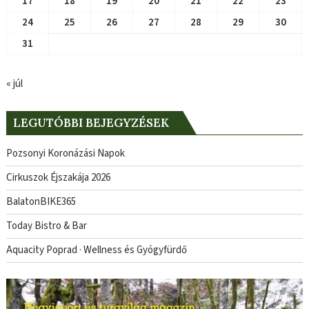
17
18
19
20
21
22
23
24
25
26
27
28
29
30
31
« júl
LEGUTÓBBI BEJEGYZÉSEK
Pozsonyi Koronázási Napok
Cirkuszok Éjszakája 2026
BalatonBIKE365
Today Bistro & Bar
Aquacity Poprad · Wellness és Gyógyfürdő