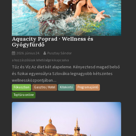
Aquacity Poprad · Wellness és
Gyógyfürdő
2026. június 24.
Pusztay Sándor
Aquacity
a hozzászólások lehetősége kikapcsolva
Tűz és Víz.Az élet két alapeleme. Kényeztesd magad belső
Poprad
és fizikai egyensúlyra Szlovákia legnagyobb kétszintes
·
wellnessközpontjában....
Wellness
és
Fókuszban
Gasztro / Hotel
Kitekintő
Programajánló
Gyógyfürdő
Toptúra online
bejegyzéshez