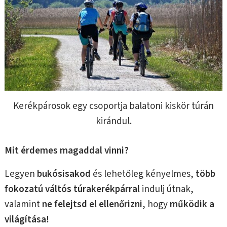
Kerékpárosok egy csoportja balatoni kiskör túrán
kirándul.
Mit érdemes magaddal vinni?
Legyen
bukósisakod
és lehetőleg kényelmes,
több
fokozatú váltós túrakerékpárral
indulj útnak,
valamint
ne felejtsd el ellenőrizni
, hogy
működik a
világítása!