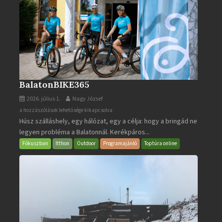
BalatonBIKE365
2026. július 1.
Nagy József
BalatonBIKE365
a hozzászólások lehetősége kikapcsolva
Húsz szálláshely, egy hálózat, egy a célja: hogy a bringád ne
bejegyzéshez
legyen probléma a Balatonnál. Kerékpáros...
Fókuszban
Itthon
Outdoor
Programajánló
Toptúra online