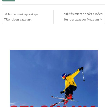
Bejegyzés
Felújítás miatt bezárt a bécsi
Múzeumok éjszakája:
navigáció
TRendben vagyunk
Hundertwasser Múzeum