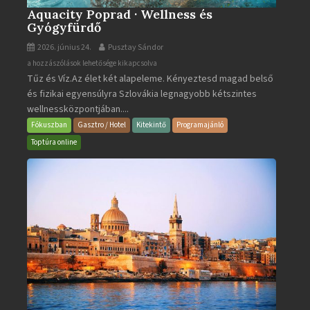
Aquacity Poprad · Wellness és
Gyógyfürdő
2026. június 24.
Pusztay Sándor
Aquacity
a hozzászólások lehetősége kikapcsolva
Tűz és Víz.Az élet két alapeleme. Kényeztesd magad belső
Poprad
és fizikai egyensúlyra Szlovákia legnagyobb kétszintes
·
wellnessközpontjában....
Wellness
és
Fókuszban
Gasztro / Hotel
Kitekintő
Programajánló
Gyógyfürdő
Toptúra online
bejegyzéshez