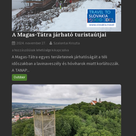
A Magas-Tátra járható turistaútjai
2024. november 27.
Szalontai Kriszta
A
a hozzászólások lehetősége kikapcsolva
A Magas-Tátra egyes területeinek járhatóságát a téli
Magas-
időszakban a lavinaveszély és hóviharok miatt korlátozzák.
Tátra
A TANAP...
járható
turistaútjai
Outdoor
bejegyzéshez