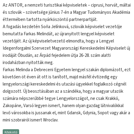
Az ANTOR, a nemzeti turisztikai képviseletek – ciprusi, horvát, máltai
és szlovák – szövetsége június 7-én a Magyar Tudományos Akadémia
éttermében tartotta nyárköszöntő partnerpartiját.
A fogadás kezdetén Soňa Jelínková, szlovák képviselet vezetője
bemutatta Farkas Melindát, az újranyitott lengyel képviselet
vezetőjét. Az új képviseletvezető elmondta, hogy a Lengyel
Idegenforgalmi Szervezet Magyarországi Kereskedelmi Képviselet új
irodáját Óbudán, az Árpád fejedelem útja 26-28. szám alatti
irodaházban nyitották meg.
Farkas Melinda a Debreceni Egyetem lengyel szakán diplomázott, ezt
követően öt éven át ott is tanított, majd másfél évtizedig egy
lengyelországi kereskedelmi és utazási ügyekkel foglalkozó cégnél
dolgozott. Új beosztásában az a szándéka, hogy a magyar utazók
számára népszerűbbé tegye Lengyelországot, ne csak Krakkó,
Zakopáne, Varsó legyen ismert, hanem olyan gazdag látnivalókkal
levő városokba is jussanak el, mint Gdansk, Gdynia, Sopot vagy akár a
mini szobrairól ismert Wroclav.
Kitekintő