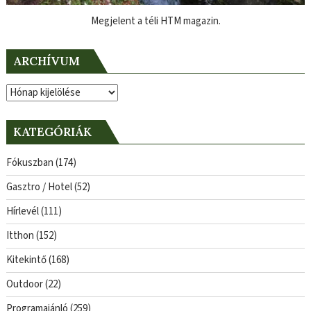
Megjelent a téli HTM magazin.
ARCHÍVUM
Archívum
KATEGÓRIÁK
Fókuszban
(174)
Gasztro / Hotel
(52)
Hírlevél
(111)
Itthon
(152)
Kitekintő
(168)
Outdoor
(22)
Programajánló
(259)