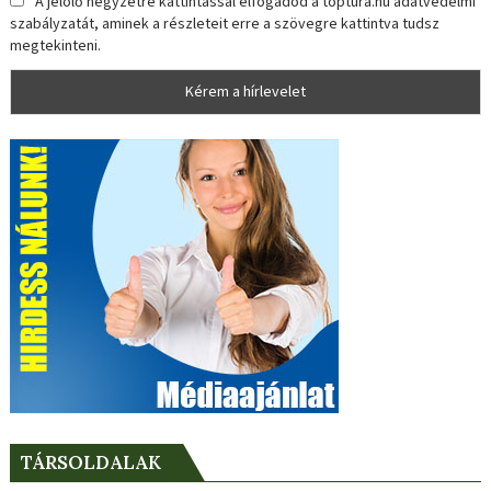
A jelölő négyzetre kattintással elfogadod a toptura.hu adatvédelmi
szabályzatát, aminek a részleteit erre a szövegre kattintva tudsz
megtekinteni.
TÁRSOLDALAK