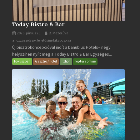
Today Bistro & Bar
2026. június 26.
B. Mezei Éva
Today
a hozzászólások lehetősége kikapcsolva
Új bisztrókoncepcióval indít a Danubius Hotels– négy
Bistro
helyszínen nyílt meg a Today Bistro & Bar Egységes...
&
Bar
Fókuszban
Gasztro / Hotel
Itthon
Toptúra online
bejegyzéshez