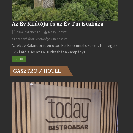
Az Év Kilátója és az Év Turistaháza
2024. október 12.
Nagy József
Az
a hozzászólások lehetősége kikapcsolva
Az Aktív Kalandor idén ötödik alkalommal szervezte meg az
Év
Év Kilátója és az Év Turistaháza kampányt....
Kilátója
és
Outdoor
az
GASZTRO / HOTEL
Év
Turistaháza
bejegyzéshez