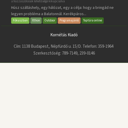
BalatonBIKE365
a hozzászólások lehetősége kikapcsolva
Húsz szálláshely, egy hálózat, egy a célja: hogy a bringád ne
bejegyzéshez
legyen probléma a Balatonnál. Kerékpáros...
Fókuszban
Itthon
Outdoor
Programajánló
Toptúra online
Kornétás Kiadó
Cím: 1138 Budapest, Népfürdő u. 15/D. Telefon: 359-1964
Szerkesztőség: 789-7149, 239-0146