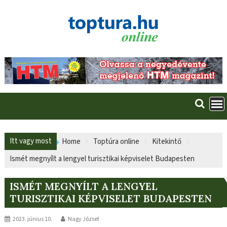
Skip
to
content
Itt vagy most
Home
Toptúra online
Kitekintő
Ismét megnyílt a lengyel turisztikai képviselet Budapesten
ISMÉT MEGNYÍLT A LENGYEL
TURISZTIKAI KÉPVISELET BUDAPESTEN
2023. június 10.
Nagy József