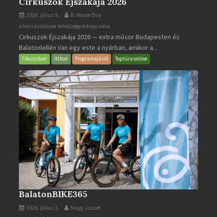
Cirkuszok Éjszakája 2026
2026. július 9.
B. Mezei Éva
Cirkuszok
a hozzászólások lehetősége kikapcsolva
Cirkuszok Éjszakája 2026 — extra műsor Budapesten és
Éjszakája
Balatonlellén Van egy este a nyárban, amikor a...
2026
bejegyzéshez
Fókuszban
Itthon
Programajánló
Toptúra online
BalatonBIKE365
2026. július 1.
Nagy József