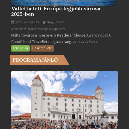
Valletta lett Európa legjobb városa
2025-ben
2025. október 13.
Nagy József
Valletta
a hozzászólások lehetősége kikapcsolva
Málta fővárosa nyerte el a Readers’ Choice Awards díjat A
lett
Condé Nast Traveller magazin rangos szavazásán...
Európa
legjobb
Fókuszban
Gasztro / Hotel
városa
PROGRAMAJÁNLÓ
2025-
ben
bejegyzéshez