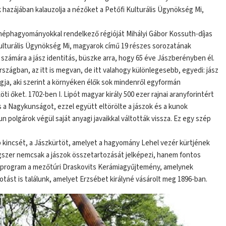
hazájában kalauzolja a nézőket a Petőfi Kulturális Ügynökség Mi,
néphagyományokkal rendelkező régióját Mihályi Gábor Kossuth-díjas
Kulturális Ügynökség Mi, magyarok című 19 részes sorozatának
számára a jász identitás, büszke arra, hogy 65 éve Jászberényben él.
rszágban, az itt is megvan, de itt valahogy különlegesebb, egyedi: jász
gja, aki szerint a környéken élők sok mindenről egyformán
 őket. 1702-ben I. Lipót magyar király 500 ezer rajnai aranyforintért
 a Nagykunságot, ezzel együtt eltörölte a jászok és a kunok
un polgárok végül saját anyagi javaikkal váltották vissza. Ez egy szép
kincsét, a Jászkürtöt, amelyet a hagyomány Lehel vezér kürtjének
ngszer nemcsak a jászok összetartozását jelképezi, hanem fontos
an program a mezőtúri Draskovits Kerámiagyűjtemény, amelynek
tást is találunk, amelyet Erzsébet királyné vásárolt meg 1896-ban.