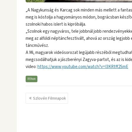
„A Nagykunság és Karcag sok minden más mellett a fantaszti
meg is kóstolja a hagyományos módon, bográcsban készítet
szolnoki habos islert is kipróbálja.
„Szolnok egy nagyváros, tele jobbnál jobb rendezvényekkel
meg az alföldi néptáncfesztivált, ahová az ország legjob
táncművész.
A Mi, magyarok videósorozat legújabb részéből megtudhat
megcsodálhatjuk a jászberényi Zagyva-partot, és az is kide
video:
https://www.youtube.com/watch?v=I3KRtff2SmE
Itthon
Bejegyzés
Szlovén Filmnapok
navigáció