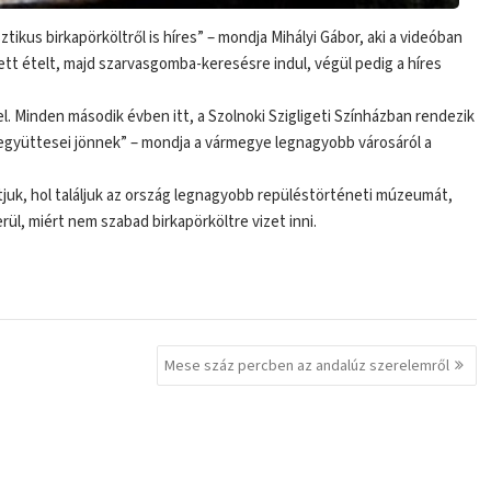
kus birkapörköltről is híres” – mondja Mihályi Gábor, aki a videóban
t ételt, majd szarvasgomba-keresésre indul, végül pedig a híres
. Minden második évben itt, a Szolnoki Szigligeti Színházban rendezik
b együttesei jönnek” – mondja a vármegye legnagyobb városáról a
juk, hol találjuk az ország legnagyobb repüléstörténeti múzeumát,
rül, miért nem szabad birkapörköltre vizet inni.
Mese száz percben az andalúz szerelemről