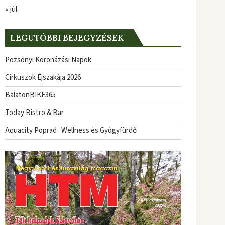
« júl
LEGUTÓBBI BEJEGYZÉSEK
Pozsonyi Koronázási Napok
Cirkuszok Éjszakája 2026
BalatonBIKE365
Today Bistro & Bar
Aquacity Poprad · Wellness és Gyógyfürdő