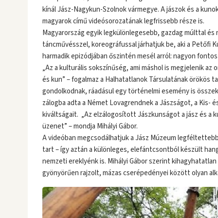
kínál Jász-Nagykun-Szolnok vármegye. A jászok és a kunok 
magyarok című videósorozatának legfrissebb része is.
Magyarország egyik legkülönlegesebb, gazdag múlttal és 
táncművésszel, koreográfussal járhatjuk be, aki a Petőfi 
harmadik epizódjában őszintén mesél arról: nagyon fontos 
„Az a kulturális sokszínűség, ami máshol is megjelenik az o
és kun” – fogalmaz a Halhatatlanok Társulatának örökös ta
gondolkodnak, ráadásul egy történelmi esemény is összeköti
zálogba adta a Német Lovagrendnek a Jászságot, a Kis- és
kiváltságait. „Az elzálogosított Jászkunságot a jász és a k
üzenet” – mondja Mihályi Gábor.
A videóban megcsodálhatjuk a Jász Múzeum legféltettebb 
tart – így aztán a különleges, elefántcsontból készült ha
nemzeti ereklyénk is. Mihályi Gábor szerint kihagyhatatl
gyönyörűen rajzolt, mázas cserépedényei között olyan alko