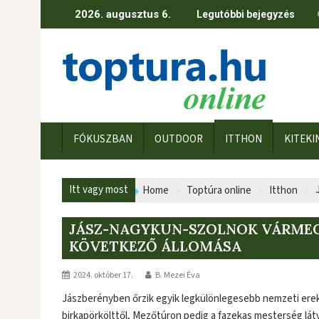
Skip
2026. augusztus 6.
Legutóbbi bejegyzés
to
content
FÓKUSZBAN
OUTDOOR
ITTHON
KITEKI
Itt vagy most
Home
Toptúra online
Itthon
JÁSZ-NAGYKUN-SZOLNOK VÁRMEG
KÖVETKEZŐ ÁLLOMÁSA
2024. október 17.
B. Mezei Éva
Jászberényben őrzik egyik legkülönlegesebb nemzeti ere
birkapörkölttől, Mezőtúron pedig a fazekas mesterség látv