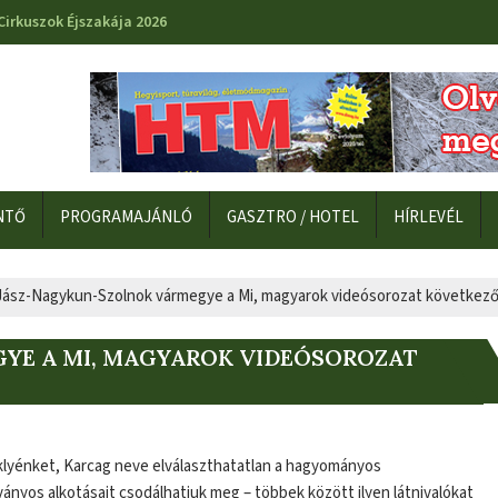
Cirkuszok Éjszakája 2026
NTŐ
PROGRAMAJÁNLÓ
GASZTRO / HOTEL
HÍRLEVÉL
Jász-Nagykun-Szolnok vármegye a Mi, magyarok videósorozat következő
YE A MI, MAGYAROK VIDEÓSOROZAT
klyénket, Karcag neve elválaszthatatlan a hagyományos
ányos alkotásait csodálhatjuk meg – többek között ilyen látnivalókat