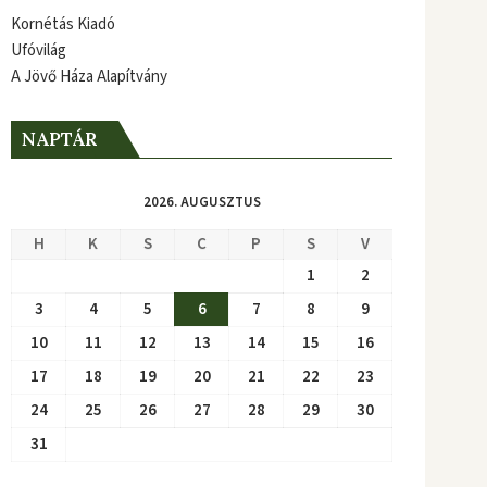
Kornétás Kiadó
Ufóvilág
A Jövő Háza Alapítvány
NAPTÁR
2026. AUGUSZTUS
H
K
S
C
P
S
V
1
2
3
4
5
6
7
8
9
10
11
12
13
14
15
16
17
18
19
20
21
22
23
24
25
26
27
28
29
30
31