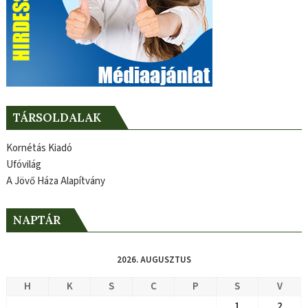
TÁRSOLDALAK
Kornétás Kiadó
Ufóvilág
A Jövő Háza Alapítvány
NAPTÁR
2026. AUGUSZTUS
H
K
S
C
P
S
V
1
2