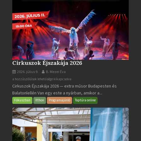
Cirkuszok Éjszakája 2026
2026. július 9.
B. Mezei Éva
Cirkuszok
a hozzászólások lehetősége kikapcsolva
Cirkuszok Éjszakája 2026 — extra műsor Budapesten és
Éjszakája
Balatonlellén Van egy este a nyárban, amikor a...
2026
bejegyzéshez
Fókuszban
Itthon
Programajánló
Toptúra online