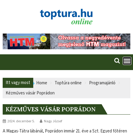
Skip
to
content
Itt vagy most
Home
Toptúra online
Programajánló
Kézműves vásár Poprádon
KÉZMŰVES VÁSÁR POPRÁDON
2024. december 5.
Nagy József
A Magas-Tátra lábánál, Poprádon immár 21. éve a Szt. Egyed főtéren