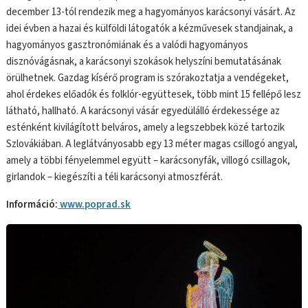
december 13-tól rendezik meg a hagyományos karácsonyi vásárt. Az
idei évben a hazai és külföldi látogatók a kézművesek standjainak, a
hagyományos gasztronómiának és a valódi hagyományos
disznóvágásnak, a karácsonyi szokások helyszíni bemutatásának
örülhetnek. Gazdag kísérő program is szórakoztatja a vendégeket,
ahol érdekes előadók és folklór-együttesek, több mint 15 fellépő lesz
látható, hallható. A karácsonyi vásár egyedülálló érdekessége az
esténként kivilágított belváros, amely a legszebbek közé tartozik
Szlovákiában. A leglátványosabb egy 13 méter magas csillogó angyal,
amely a többi fényelemmel együtt – karácsonyfák, villogó csillagok,
girlandok – kiegészíti a téli karácsonyi atmoszférát.
Információ:
www.poprad.sk