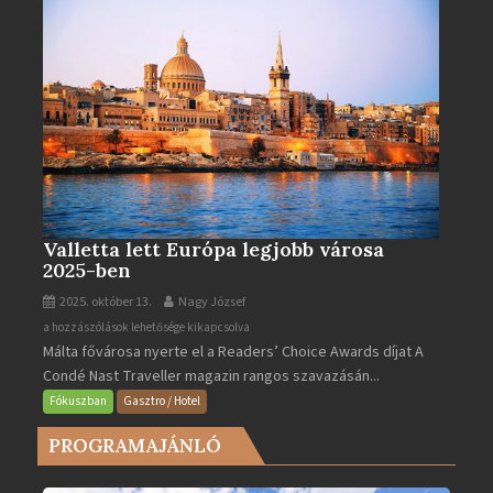
Valletta lett Európa legjobb városa
2025-ben
2025. október 13.
Nagy József
Valletta
a hozzászólások lehetősége kikapcsolva
Málta fővárosa nyerte el a Readers’ Choice Awards díjat A
lett
Condé Nast Traveller magazin rangos szavazásán...
Európa
legjobb
Fókuszban
Gasztro / Hotel
városa
PROGRAMAJÁNLÓ
2025-
ben