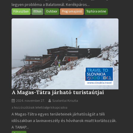
legyen probléma a Balatonnál. Kerékpáros...
Fókuszban
Itthon
Outdoor
Programajánló
Toptúra online
A Magas-Tátra járható turistaútjai
2024. november 27.
Szalontai Kriszta
A
a hozzászólások lehetősége kikapcsolva
A Magas-Tátra egyes területeinek járhatóságát a téli
Magas-
időszakban a lavinaveszély és hóviharok miatt korlátozzák.
Tátra
A TANAP...
járható