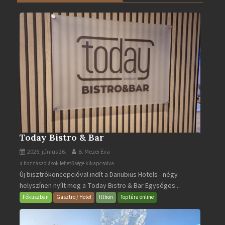
Turistaháza
bejegyzéshez
Today Bistro & Bar
2026. június 26.
B. Mezei Éva
Today
a hozzászólások lehetősége kikapcsolva
Új bisztrókoncepcióval indít a Danubius Hotels– négy
Bistro
helyszínen nyílt meg a Today Bistro & Bar Egységes...
&
Bar
Fókuszban
Gasztro / Hotel
Itthon
Toptúra online
bejegyzéshez