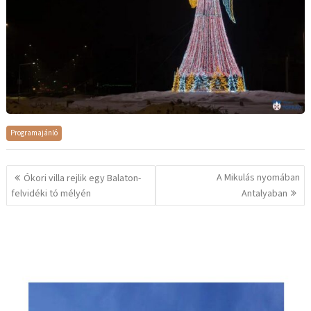
Programajánló
Bejegyzés
A Mikulás nyomában
Ókori villa rejlik egy Balaton-
navigáció
felvidéki tó mélyén
Antalyaban