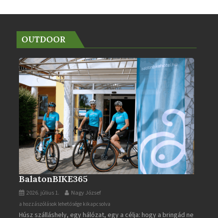
OUTDOOR
BalatonBIKE365
2026. július 1.
Nagy József
BalatonBIKE365
a hozzászólások lehetősége kikapcsolva
Húsz szálláshely, egy hálózat, egy a célja: hogy a bringád ne
bejegyzéshez