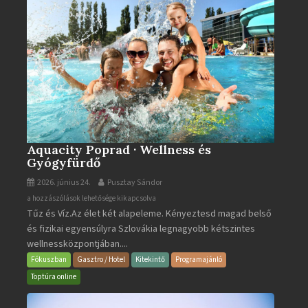
Aquacity Poprad · Wellness és
Gyógyfürdő
2026. június 24.
Pusztay Sándor
Aquacity
a hozzászólások lehetősége kikapcsolva
Tűz és Víz.Az élet két alapeleme. Kényeztesd magad belső
Poprad
és fizikai egyensúlyra Szlovákia legnagyobb kétszintes
·
wellnessközpontjában....
Wellness
és
Fókuszban
Gasztro / Hotel
Kitekintő
Programajánló
Gyógyfürdő
Toptúra online
bejegyzéshez