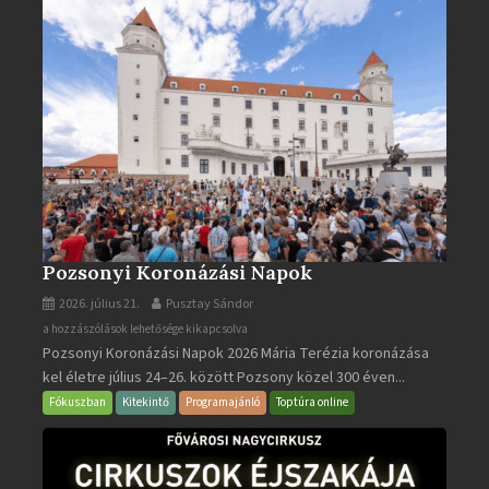
bejegyzéshez
Pozsonyi Koronázási Napok
2026. július 21.
Pusztay Sándor
Pozsonyi
a hozzászólások lehetősége kikapcsolva
Pozsonyi Koronázási Napok 2026 Mária Terézia koronázása
Koronázási
kel életre július 24–26. között Pozsony közel 300 éven...
Napok
bejegyzéshez
Fókuszban
Kitekintő
Programajánló
Toptúra online