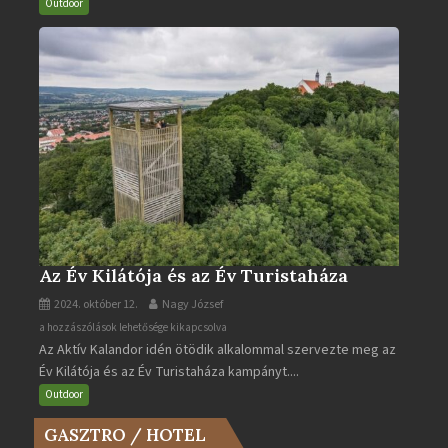
turistaútjai
Outdoor
bejegyzéshez
Az Év Kilátója és az Év Turistaháza
2024. október 12.
Nagy József
Az
a hozzászólások lehetősége kikapcsolva
Az Aktív Kalandor idén ötödik alkalommal szervezte meg az
Év
Év Kilátója és az Év Turistaháza kampányt....
Kilátója
és
Outdoor
az
GASZTRO / HOTEL
Év