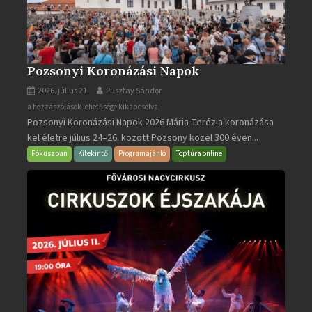
Pozsonyi Koronázási Napok
2026. július 21.
Pusztay Sándor
Pozsonyi
a hozzászólások lehetősége kikapcsolva
Pozsonyi Koronázási Napok 2026 Mária Terézia koronázása
Koronázási
kel életre július 24–26. között Pozsony közel 300 éven...
Napok
bejegyzéshez
Fókuszban
Kitekintő
Programajánló
Toptúra online