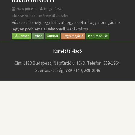
BalatonBIKE365
2026. július 1.
Nagy József
BalatonBIKE365
a hozzászólások lehetősége kikapcsolva
Húsz szálláshely, egy hálózat, egy a célja: hogy a bringád ne
bejegyzéshez
legyen probléma a Balatonnál. Kerékpáros...
Fókuszban
Itthon
Outdoor
Programajánló
Toptúra online
Kornétás Kiadó
Cím: 1138 Budapest, Népfürdő u. 15/D. Telefon: 359-1964
Szerkesztőség: 789-7149, 239-0146