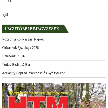
31
« júl
LEGUTÓBBI BEJEGYZÉSEK
Pozsonyi Koronázási Napok
Cirkuszok Éjszakája 2026
BalatonBIKE365
Today Bistro & Bar
Aquacity Poprad · Wellness és Gyógyfürdő