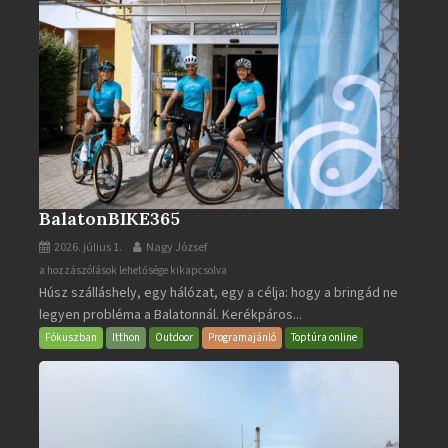
BalatonBIKE365
2026. július 1.
Nagy József
BalatonBIKE365
a hozzászólások lehetősége kikapcsolva
Húsz szálláshely, egy hálózat, egy a célja: hogy a bringád ne
bejegyzéshez
legyen probléma a Balatonnál. Kerékpáros...
Fókuszban
Itthon
Outdoor
Programajánló
Toptúra online