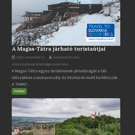
A Magas-Tátra járható turistaútjai
2024. november 27.
Szalontai Kriszta
A
a hozzászólások lehetősége kikapcsolva
A Magas-Tátra egyes területeinek járhatóságát a téli
Magas-
időszakban a lavinaveszély és hóviharok miatt korlátozzák.
Tátra
A TANAP...
járható
turistaútjai
Outdoor
bejegyzéshez