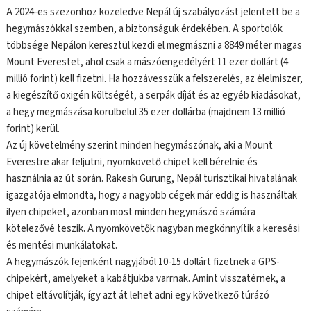
A 2024-es szezonhoz közeledve Nepál új szabályozást jelentett be a
hegymászókkal szemben, a biztonságuk érdekében. A sportolók
többsége Nepálon keresztül kezdi el megmászni a 8849 méter magas
Mount Everestet, ahol csak a mászóengedélyért 11 ezer dollárt (4
millió forint) kell fizetni. Ha hozzávesszük a felszerelés, az élelmiszer,
a kiegészítő oxigén költségét, a serpák díját és az egyéb kiadásokat,
a hegy megmászása körülbelül 35 ezer dollárba (majdnem 13 millió
forint) kerül.
Az új követelmény szerint minden hegymászónak, aki a Mount
Everestre akar feljutni, nyomkövető chipet kell bérelnie és
használnia az út során. Rakesh Gurung, Nepál turisztikai hivatalának
igazgatója elmondta, hogy a nagyobb cégek már eddig is használtak
ilyen chipeket, azonban most minden hegymászó számára
kötelezővé teszik. A nyomkövetők nagyban megkönnyítik a keresési
és mentési munkálatokat.
A hegymászók fejenként nagyjából 10-15 dollárt fizetnek a GPS-
chipekért, amelyeket a kabátjukba varrnak. Amint visszatérnek, a
chipet eltávolítják, így azt át lehet adni egy következő túrázó