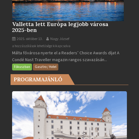
Valletta lett Európa legjobb városa
2025-ben
2025. október 13.
Nagy József
Valletta
a hozzászólások lehetősége kikapcsolva
Málta fővárosa nyerte el a Readers’ Choice Awards díjat A
lett
Condé Nast Traveller magazin rangos szavazásán...
Európa
legjobb
Fókuszban
Gasztro / Hotel
városa
PROGRAMAJÁNLÓ
2025-
ben
bejegyzéshez