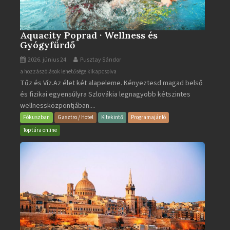
Aquacity Poprad · Wellness és
Gyógyfürdő
2026. június 24.
Pusztay Sándor
Aquacity
a hozzászólások lehetősége kikapcsolva
Tűz és Víz.Az élet két alapeleme. Kényeztesd magad belső
Poprad
és fizikai egyensúlyra Szlovákia legnagyobb kétszintes
·
wellnessközpontjában....
Wellness
és
Fókuszban
Gasztro / Hotel
Kitekintő
Programajánló
Gyógyfürdő
Toptúra online
bejegyzéshez