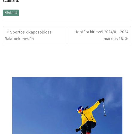
számára.
Kitekintő
Bejegyzés
toptúra hírlevél 2024/8 – 2024.
Sportos kikapcsolódás
navigáció
Balatonkenesén
március 18.