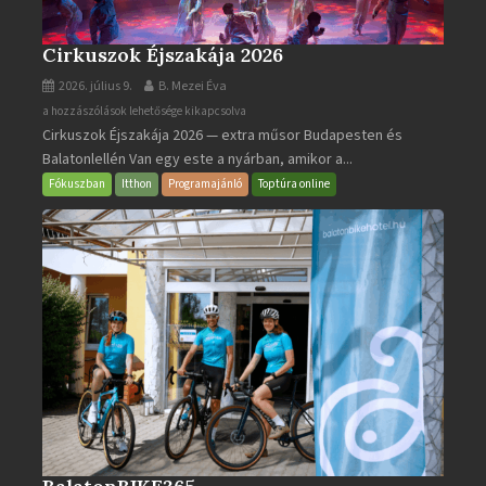
Cirkuszok Éjszakája 2026
2026. július 9.
B. Mezei Éva
Cirkuszok
a hozzászólások lehetősége kikapcsolva
Cirkuszok Éjszakája 2026 — extra műsor Budapesten és
Éjszakája
Balatonlellén Van egy este a nyárban, amikor a...
2026
bejegyzéshez
Fókuszban
Itthon
Programajánló
Toptúra online