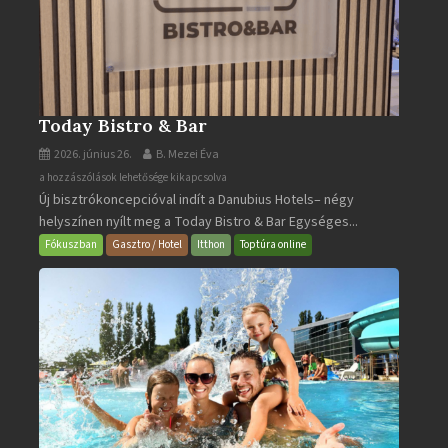
Today Bistro & Bar
2026. június 26.
B. Mezei Éva
Today
a hozzászólások lehetősége kikapcsolva
Új bisztrókoncepcióval indít a Danubius Hotels– négy
Bistro
helyszínen nyílt meg a Today Bistro & Bar Egységes...
&
Bar
Fókuszban
Gasztro / Hotel
Itthon
Toptúra online
bejegyzéshez