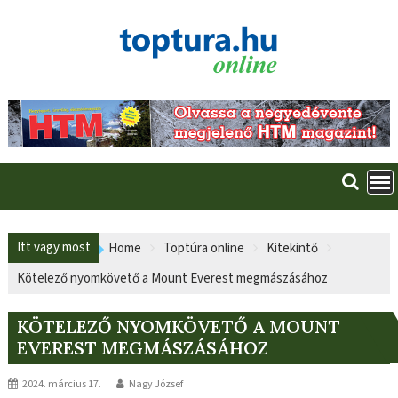
Skip
to
content
Itt vagy most
Home
Toptúra online
Kitekintő
Kötelező nyomkövető a Mount Everest megmászásához
KÖTELEZŐ NYOMKÖVETŐ A MOUNT
EVEREST MEGMÁSZÁSÁHOZ
2024. március 17.
Nagy József