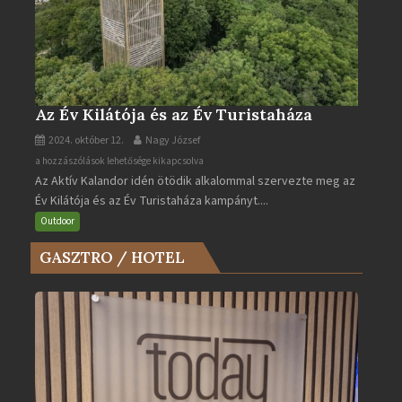
Az Év Kilátója és az Év Turistaháza
2024. október 12.
Nagy József
Az
a hozzászólások lehetősége kikapcsolva
Az Aktív Kalandor idén ötödik alkalommal szervezte meg az
Év
Év Kilátója és az Év Turistaháza kampányt....
Kilátója
és
Outdoor
az
GASZTRO / HOTEL
Év
Turistaháza
bejegyzéshez