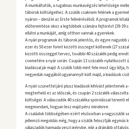
A munkáltatók, a rugalmas munkavégzés lehetősége mellett 
táborok költségeihez. A szülők csaknem felének a gyerme
nyáron – derül ki az Erste felméréséből. A programok kit
előteremtése okoz a legtöbbek számára fejtörést (39-39 sz
ellátni a munkáját, amíg otthon vannak a gyerekek.
A nyári programok és táborok jelentős, és egyre nagyobb 
ezer és 50 ezer forint közötti összeget költenek (27 száza
közötti összeggel tervez, további 40 százalék pedig ennél 
csemetére a nyár során. Csupán 13 százalék nyilatkozott 
kiadással jár majd. A szülők több mint fele most úgy látja, 
negyedük nagyjából ugyanannyit költ majd, a kiadások cs
A nyári szünettel járó plusz kiadások kihívást jelentenek 
megterhelő ez az időszak, és csupán 2 százalék válaszolt
költségei. A válaszadók 40 százaléka spórolással teremti 
megmondani, hogyan lesz majd pénz mindenre.
A családok többségében ezért elsősorban a nagyszülők se
jellemző megoldás még, hogy a szülők felosztják egymás kö
válaszadók harmada veszi igénybe, míg a drágább ottalvós