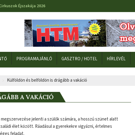
Cirkuszok Éjszakája 2026
NTŐ
PROGRAMAJÁNLÓ
GASZTRO / HOTEL
HÍRLEVÉL
Külföldön és belföldön is drágább a vakáció
ÁGÁBB A VAKÁCIÓ
 megszervezése jelenti a szülők számára, a hosszú szünet alatt
aládi élet között. Ráadásul a gyerekekre vigyázni, értelmes
éges feladat.