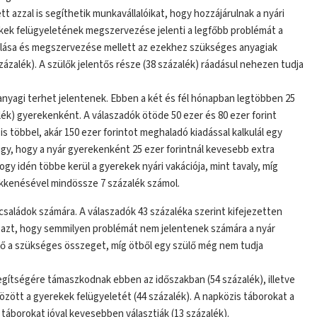
azzal is segíthetik munkavállalóikat, hogy hozzájárulnak a nyári
kek felügyeletének megszervezése jelenti a legfőbb problémát a
alálása és megszervezése mellett az ezekhez szükséges anyagiak
ázalék). A szülők jelentős része (38 százalék) ráadásul nehezen tudja
anyagi terhet jelentenek. Ebben a két és fél hónapban legtöbben 25
lék) gyerekenként. A válaszadók ötöde 50 ezer és 80 ezer forint
is többel, akár 150 ezer forintot meghaladó kiadással kalkulál egy
úgy, hogy a nyár gyerekenként 25 ezer forintnál kevesebb extra
hogy idén többe kerül a gyerekek nyári vakációja, mint tavaly, míg
ökkenésével mindössze 7 százalék számol.
a családok számára. A válaszadók 43 százaléka szerint kifejezetten
a azt, hogy semmilyen problémát nem jelentenek számára a nyár
elő a szükséges összeget, míg ötből egy szülő még nem tudja
gítségére támaszkodnak ebben az időszakban (54 százalék), illetve
zött a gyerekek felügyeletét (44 százalék). A napközis táborokat a
 táborokat jóval kevesebben választják (13 százalék).