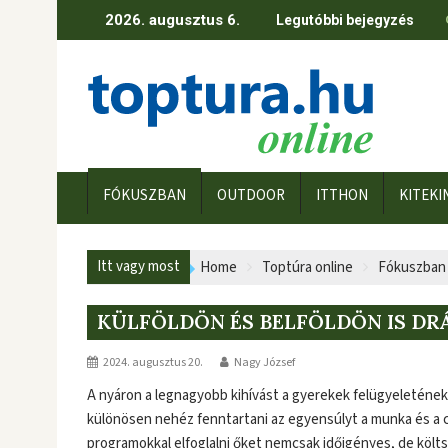
Skip
2026. augusztus 6.
Legutóbbi bejegyzés
to
content
FÓKUSZBAN
OUTDOOR
ITTHON
KITEKI
Itt vagy most
Home
Toptúra online
Fókuszban
KÜLFÖLDÖN ÉS BELFÖLDÖN IS DR
2024. augusztus 20.
Nagy József
A nyáron a legnagyobb kihívást a gyerekek felügyeletének
különösen nehéz fenntartani az egyensúlyt a munka és a cs
programokkal elfoglalni őket nemcsak időigényes, de költs