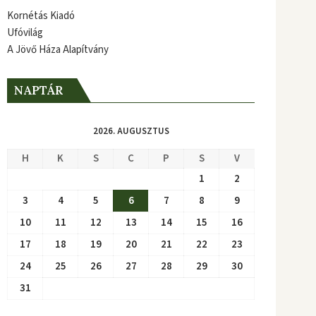
Kornétás Kiadó
Ufóvilág
A Jövő Háza Alapítvány
NAPTÁR
2026. AUGUSZTUS
H
K
S
C
P
S
V
1
2
3
4
5
6
7
8
9
10
11
12
13
14
15
16
17
18
19
20
21
22
23
24
25
26
27
28
29
30
31