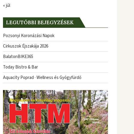
« júl
LEGUTÓBBI BEJEGYZÉSEK
Pozsonyi Koronázási Napok
Cirkuszok Éjszakája 2026
BalatonBIKE365
Today Bistro & Bar
Aquacity Poprad · Wellness és Gyógyfürdő