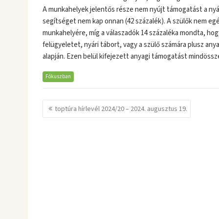
A munkahelyek jelentős része nem nyújt támogatást a nyár
segítséget nem kap onnan (42 százalék). A szülők nem egé
munkahelyére, míg a válaszadók 14 százaléka mondta, hogy 
felügyeletet, nyári tábort, vagy a szülő számára plusz an
alapján. Ezen belül kifejezett anyagi támogatást mindössze
Fókuszban
Bejegyzés
toptúra hírlevél 2024/20 – 2024. augusztus 19.
navigáció