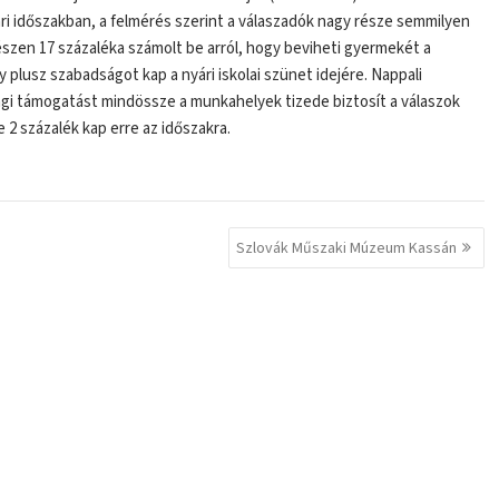
i időszakban, a felmérés szerint a válaszadók nagy része semmilyen
szen 17 százaléka számolt be arról, hogy beviheti gyermekét a
plusz szabadságot kap a nyári iskolai szünet idejére. Nappali
yagi támogatást mindössze a munkahelyek tizede biztosít a válaszok
 2 százalék kap erre az időszakra.
Szlovák Műszaki Múzeum Kassán