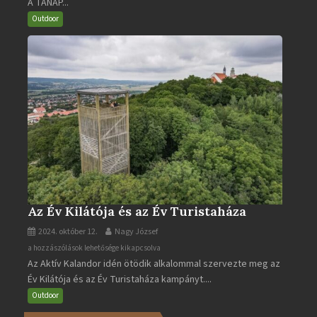
A TANAP...
járható
turistaútjai
Outdoor
bejegyzéshez
Az Év Kilátója és az Év Turistaháza
2024. október 12.
Nagy József
Az
a hozzászólások lehetősége kikapcsolva
Az Aktív Kalandor idén ötödik alkalommal szervezte meg az
Év
Év Kilátója és az Év Turistaháza kampányt....
Kilátója
és
Outdoor
az