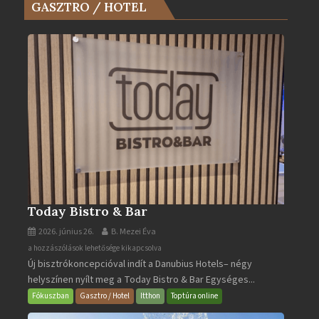
GASZTRO / HOTEL
Év
Turistaháza
bejegyzéshez
Today Bistro & Bar
2026. június 26.
B. Mezei Éva
Today
a hozzászólások lehetősége kikapcsolva
Új bisztrókoncepcióval indít a Danubius Hotels– négy
Bistro
helyszínen nyílt meg a Today Bistro & Bar Egységes...
&
Bar
Fókuszban
Gasztro / Hotel
Itthon
Toptúra online
bejegyzéshez