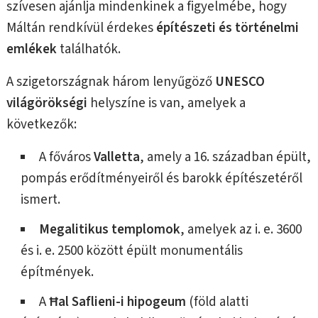
szívesen ajánlja mindenkinek a figyelmébe, hogy
Máltán rendkívül érdekes
építészeti és történelmi
emlékek
találhatók.
A szigetországnak három lenyűgöző
UNESCO
világörökségi
helyszíne is van, amelyek a
következők:
A főváros
Valletta
, amely a 16. században épült,
pompás erődítményeiről és barokk építészetéről
ismert.
Megalitikus templomok
, amelyek az i. e. 3600
és i. e. 2500 között épült monumentális
építmények.
A
Ħal Saflieni-i hipogeum
(föld alatti