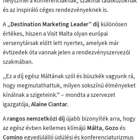
helyszínei a konferenciáknak, szakmai találkozóknak
és az inspiráló céges rendezvényeknek is.
A „
Destination Marketing Leader
”
díj
különösen
értékes, hiszen a Visit Malta olyan európai
versenytársak előtt lett nyertes, amelyek már
évtizedek óta vannak jelen a rendezvényszervezői
szakmában.
„Ez a díj egész Máltának szól és büszkék vagyunk rá,
hogy megmutathattuk, milyen sokszínű élményeket
kínálnak a szigeteink.” – mondta a szervezet
igazgatója,
Alaine Ciantar
.
A
rangos nemzetközi díj
újabb bizonyíték arra, hogy
az egész évben kellemes klímájú
Málta
,
Gozo
és
Comino
egyedülálló üdülési és konferenciaturizmus