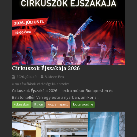
Cirkuszok Éjszakája 2026
2026. július 9.
B. Mezei Éva
Cirkuszok
a hozzászólások lehetősége kikapcsolva
Cirkuszok Éjszakája 2026 — extra műsor Budapesten és
Éjszakája
Balatonlellén Van egy este a nyárban, amikor a...
2026
bejegyzéshez
Fókuszban
Itthon
Programajánló
Toptúra online