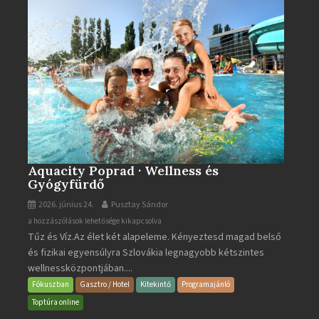
Aquacity Poprad · Wellness és
Gyógyfürdő
2026. június 24.
Pusztay Sándor
Aquacity
a hozzászólások lehetősége kikapcsolva
Tűz és Víz.Az élet két alapeleme. Kényeztesd magad belső
Poprad
és fizikai egyensúlyra Szlovákia legnagyobb kétszintes
·
wellnessközpontjában....
Wellness
és
Fókuszban
Gasztro / Hotel
Kitekintő
Programajánló
Gyógyfürdő
Toptúra online
bejegyzéshez