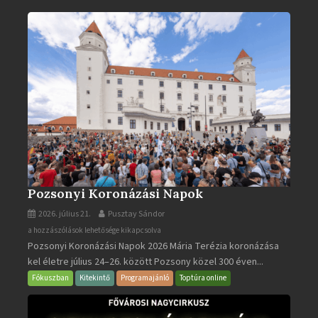
ben
bejegyzéshez
Pozsonyi Koronázási Napok
2026. július 21.
Pusztay Sándor
Pozsonyi
a hozzászólások lehetősége kikapcsolva
Pozsonyi Koronázási Napok 2026 Mária Terézia koronázása
Koronázási
kel életre július 24–26. között Pozsony közel 300 éven...
Napok
bejegyzéshez
Fókuszban
Kitekintő
Programajánló
Toptúra online