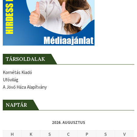
TÁRSOLDALAK
Kornétás Kiadó
Ufóvilág
A Jövő Háza Alapítvány
NAPTÁR
2026. AUGUSZTUS
H
K
S
C
P
S
V