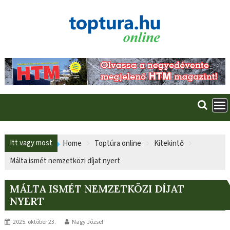
Skip
to
content
Itt vagy most
Home
Toptúra online
Kitekintő
Málta ismét nemzetközi díjat nyert
MÁLTA ISMÉT NEMZETKÖZI DÍJAT
NYERT
2025. október 23.
Nagy József