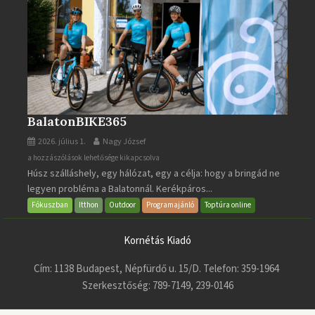
BalatonBIKE365
2026. július 1.
Nagy József
BalatonBIKE365
a hozzászólások lehetősége kikapcsolva
Húsz szálláshely, egy hálózat, egy a célja: hogy a bringád ne
bejegyzéshez
legyen probléma a Balatonnál. Kerékpáros...
Fókuszban
Itthon
Outdoor
Programajánló
Toptúra online
Kornétás Kiadó
Cím: 1138 Budapest, Népfürdő u. 15/D. Telefon: 359-1964
Szerkesztőség: 789-7149, 239-0146