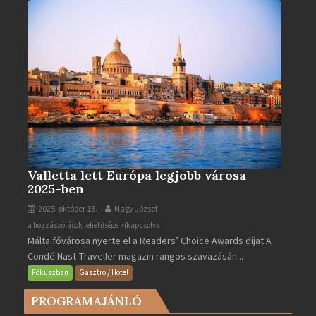
Valletta lett Európa legjobb városa
2025-ben
2025. október 13.
Nagy József
Valletta
a hozzászólások lehetősége kikapcsolva
Málta fővárosa nyerte el a Readers’ Choice Awards díjat A
lett
Condé Nast Traveller magazin rangos szavazásán...
Európa
legjobb
Fókuszban
Gasztro / Hotel
városa
PROGRAMAJÁNLÓ
2025-