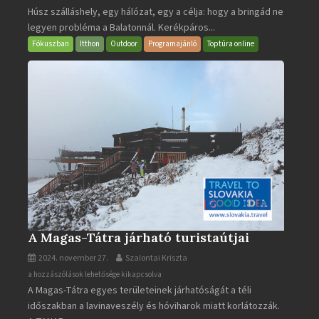
Húsz szálláshely, egy hálózat, egy a célja: hogy a bringád ne
bejegyzéshez
legyen probléma a Balatonnál. Kerékpáros...
Fókuszban
Itthon
Outdoor
Programajánló
Toptúra online
A Magas-Tátra járható turistaútjai
2024. november 27.
Szalontai Kriszta
A
a hozzászólások lehetősége kikapcsolva
A Magas-Tátra egyes területeinek járhatóságát a téli
Magas-
időszakban a lavinaveszély és hóviharok miatt korlátozzák.
Tátra