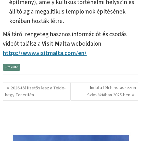
építmény), amely kultikus történelmi helyszín és
állítólag a megalitikus templomok építésének
korában hozták létre.
Máltáról rengeteg hasznos információt és csodás
videót találsz a
Visit Malta
weboldalon:
https://www.visitmalta.com/en/
Kitekintő
Bejegyzés
Indul a téli turistaszezon
2026-tól fizetős lesz a Teide-
navigáció
hegy Tenerifén
Szlovákiában 2025-ben