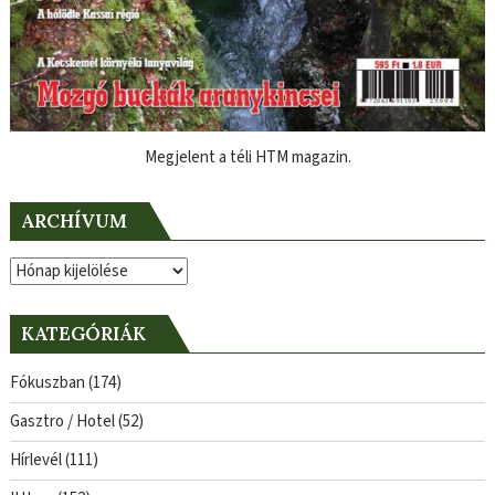
Megjelent a téli HTM magazin.
ARCHÍVUM
Archívum
KATEGÓRIÁK
Fókuszban
(174)
Gasztro / Hotel
(52)
Hírlevél
(111)