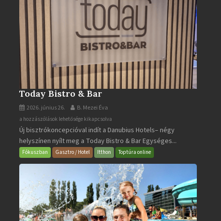
Today Bistro & Bar
2026. június 26.
B. Mezei Éva
Today
a hozzászólások lehetősége kikapcsolva
Új bisztrókoncepcióval indít a Danubius Hotels– négy
Bistro
helyszínen nyílt meg a Today Bistro & Bar Egységes...
&
Bar
Fókuszban
Gasztro / Hotel
Itthon
Toptúra online
bejegyzéshez