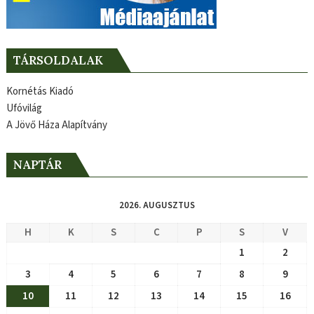
TÁRSOLDALAK
Kornétás Kiadó
Ufóvilág
A Jövő Háza Alapítvány
NAPTÁR
2026. AUGUSZTUS
H
K
S
C
P
S
V
1
2
3
4
5
6
7
8
9
10
11
12
13
14
15
16