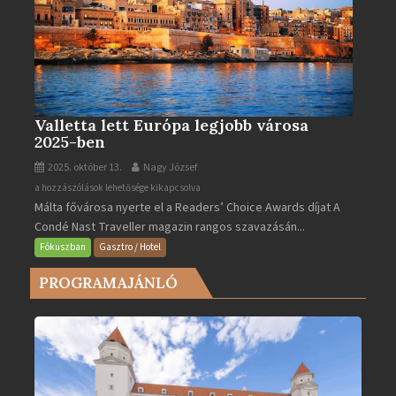
Valletta lett Európa legjobb városa
2025-ben
2025. október 13.
Nagy József
Valletta
a hozzászólások lehetősége kikapcsolva
Málta fővárosa nyerte el a Readers’ Choice Awards díjat A
lett
Condé Nast Traveller magazin rangos szavazásán...
Európa
legjobb
Fókuszban
Gasztro / Hotel
városa
PROGRAMAJÁNLÓ
2025-
ben
bejegyzéshez