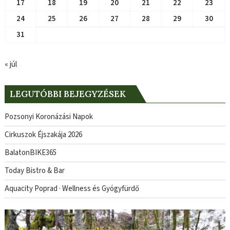
17
18
19
20
21
22
23
24
25
26
27
28
29
30
31
« júl
LEGUTÓBBI BEJEGYZÉSEK
Pozsonyi Koronázási Napok
Cirkuszok Éjszakája 2026
BalatonBIKE365
Today Bistro & Bar
Aquacity Poprad · Wellness és Gyógyfürdő