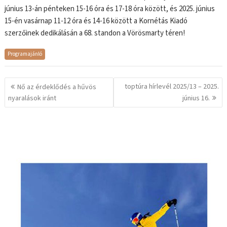
június 13-án pénteken 15-16 óra és 17-18 óra között, és 2025. június
15-én vasárnap 11-12 óra és 14-16 között a Kornétás Kiadó
szerzőinek dedikálásán a 68. standon a Vörösmarty téren!
Programajánló
Bejegyzés
toptúra hírlevél 2025/13 – 2025.
Nő az érdeklődés a hűvös
navigáció
nyaralások iránt
június 16.