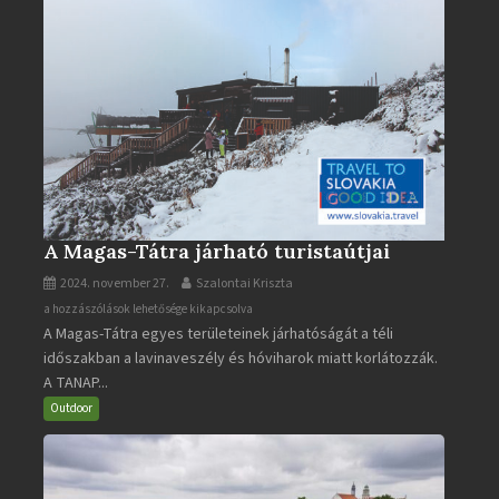
A Magas-Tátra járható turistaútjai
2024. november 27.
Szalontai Kriszta
A
a hozzászólások lehetősége kikapcsolva
A Magas-Tátra egyes területeinek járhatóságát a téli
Magas-
időszakban a lavinaveszély és hóviharok miatt korlátozzák.
Tátra
A TANAP...
járható
turistaútjai
Outdoor
bejegyzéshez