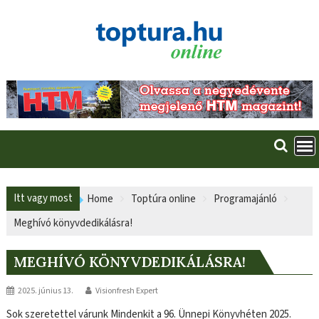
Skip
to
content
Itt vagy most
Home
Toptúra online
Programajánló
Meghívó könyvdedikálásra!
MEGHÍVÓ KÖNYVDEDIKÁLÁSRA!
2025. június 13.
Visionfresh Expert
Sok szeretettel várunk Mindenkit a 96. Ünnepi Könyvhéten 2025.