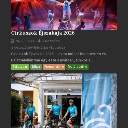
Cirkuszok Éjszakája 2026
2026. július 9.
B. Mezei Éva
Cirkuszok
a hozzászólások lehetősége kikapcsolva
Cirkuszok Éjszakája 2026 — extra műsor Budapesten és
Éjszakája
Balatonlellén Van egy este a nyárban, amikor a...
2026
bejegyzéshez
Fókuszban
Itthon
Programajánló
Toptúra online