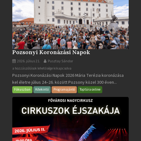
Pozsonyi Koronázási Napok
2026. július 21.
Pusztay Sándor
Pozsonyi
a hozzászólások lehetősége kikapcsolva
Pozsonyi Koronázási Napok 2026 Mária Terézia koronázása
Koronázási
kel életre július 24–26. között Pozsony közel 300 éven...
Napok
bejegyzéshez
Fókuszban
Kitekintő
Programajánló
Toptúra online