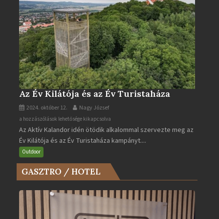
Az Év Kilátója és az Év Turistaháza
2024. október 12.
Nagy József
Az
a hozzászólások lehetősége kikapcsolva
Az Aktív Kalandor idén ötödik alkalommal szervezte meg az
Év
Év Kilátója és az Év Turistaháza kampányt....
Kilátója
és
Outdoor
az
GASZTRO / HOTEL
Év
Turistaháza
bejegyzéshez