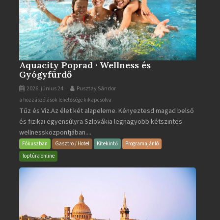
Aquacity Poprad · Wellness és
Gyógyfürdő
2026. június 24.
Pusztay Sándor
Aquacity
a hozzászólások lehetősége kikapcsolva
Tűz és Víz.Az élet két alapeleme. Kényeztesd magad belső
Poprad
és fizikai egyensúlyra Szlovákia legnagyobb kétszintes
·
wellnessközpontjában....
Wellness
és
Fókuszban
Gasztro / Hotel
Kitekintő
Programajánló
Gyógyfürdő
Toptúra online
bejegyzéshez