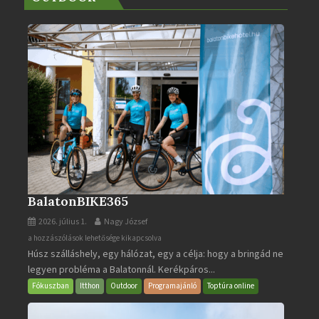
BalatonBIKE365
2026. július 1.
Nagy József
BalatonBIKE365
a hozzászólások lehetősége kikapcsolva
Húsz szálláshely, egy hálózat, egy a célja: hogy a bringád ne
bejegyzéshez
legyen probléma a Balatonnál. Kerékpáros...
Fókuszban
Itthon
Outdoor
Programajánló
Toptúra online