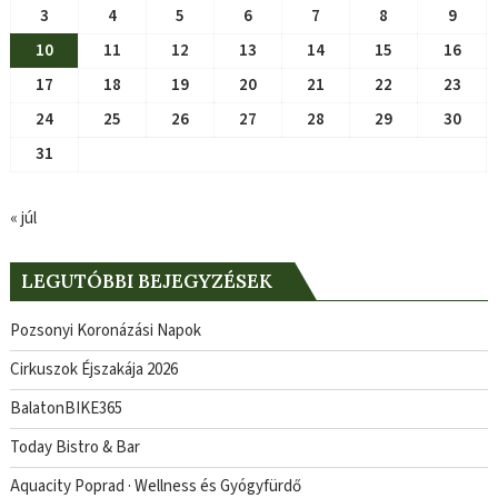
3
4
5
6
7
8
9
10
11
12
13
14
15
16
17
18
19
20
21
22
23
24
25
26
27
28
29
30
31
« júl
LEGUTÓBBI BEJEGYZÉSEK
Pozsonyi Koronázási Napok
Cirkuszok Éjszakája 2026
BalatonBIKE365
Today Bistro & Bar
Aquacity Poprad · Wellness és Gyógyfürdő