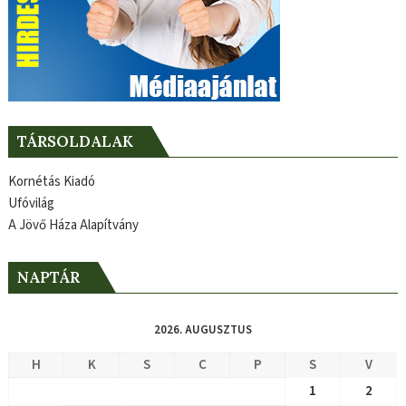
TÁRSOLDALAK
Kornétás Kiadó
Ufóvilág
A Jövő Háza Alapítvány
NAPTÁR
2026. AUGUSZTUS
H
K
S
C
P
S
V
1
2