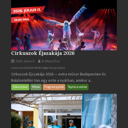
Cirkuszok Éjszakája 2026
2026. július 9.
B. Mezei Éva
Cirkuszok
a hozzászólások lehetősége kikapcsolva
Cirkuszok Éjszakája 2026 — extra műsor Budapesten és
Éjszakája
Balatonlellén Van egy este a nyárban, amikor a...
2026
bejegyzéshez
Fókuszban
Itthon
Programajánló
Toptúra online