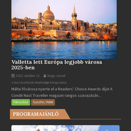
Valletta lett Európa legjobb városa
2025-ben
2025. október 13.
Nagy József
Valletta
a hozzászólások lehetősége kikapcsolva
Málta fővárosa nyerte el a Readers’ Choice Awards díjat A
lett
Condé Nast Traveller magazin rangos szavazásán...
Európa
legjobb
Fókuszban
Gasztro / Hotel
városa
PROGRAMAJÁNLÓ
2025-
ben
bejegyzéshez