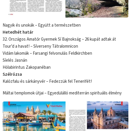
Nagyik és unokák – Együtt a természetben
Hetedhét határ
32. Országos Amatőr Gyermek Sí Bajnokság – 26 kupát adtak át
Tour’d a havat! – Síverseny Tátralomnicon
Vidám lakomák – Farsangi felvonulás Feldkirchben
Síelés Jasnán
Hólabirintus Zakopanéban
Szélrózsa
Kalózfalu és sárkányvér – Fedezzük fel Tenerifét!
Máltai templomok útjai – Egyedülálló mediterrán spirituális élmény