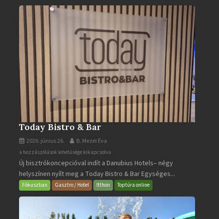
bejegyzéshez
Today Bistro & Bar
2026. június 26.
B. Mezei Éva
Today
a hozzászólások lehetősége kikapcsolva
Új bisztrókoncepcióval indít a Danubius Hotels– négy
Bistro
helyszínen nyílt meg a Today Bistro & Bar Egységes...
&
Bar
Fókuszban
Gasztro / Hotel
Itthon
Toptúra online
bejegyzéshez