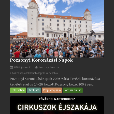
Pozsonyi Koronázási Napok
2026. július 21.
Pusztay Sándor
Pozsonyi
a hozzászólások lehetősége kikapcsolva
Pozsonyi Koronázási Napok 2026 Mária Terézia koronázása
Koronázási
kel életre július 24–26. között Pozsony közel 300 éven...
Napok
bejegyzéshez
Fókuszban
Kitekintő
Programajánló
Toptúra online