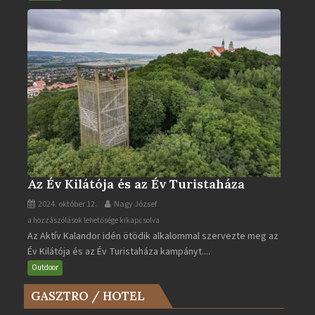
bejegyzéshez
Az Év Kilátója és az Év Turistaháza
2024. október 12.
Nagy József
Az
a hozzászólások lehetősége kikapcsolva
Az Aktív Kalandor idén ötödik alkalommal szervezte meg az
Év
Év Kilátója és az Év Turistaháza kampányt....
Kilátója
és
Outdoor
az
GASZTRO / HOTEL
Év
Turistaháza