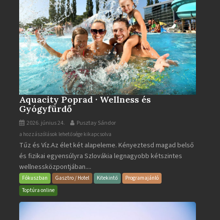
Aquacity Poprad · Wellness és
Gyógyfürdő
2026. június 24.
Pusztay Sándor
Aquacity
a hozzászólások lehetősége kikapcsolva
Tűz és Víz.Az élet két alapeleme. Kényeztesd magad belső
Poprad
és fizikai egyensúlyra Szlovákia legnagyobb kétszintes
·
wellnessközpontjában....
Wellness
és
Fókuszban
Gasztro / Hotel
Kitekintő
Programajánló
Gyógyfürdő
Toptúra online
bejegyzéshez