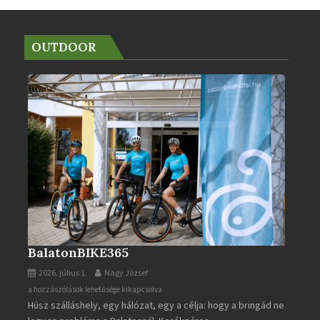
OUTDOOR
BalatonBIKE365
2026. július 1.
Nagy József
BalatonBIKE365
a hozzászólások lehetősége kikapcsolva
Húsz szálláshely, egy hálózat, egy a célja: hogy a bringád ne
bejegyzéshez