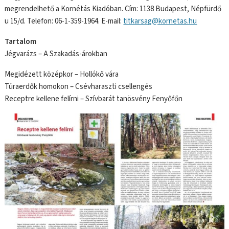
megrendelhető a Kornétás Kiadóban. Cím: 1138 Budapest, Népfürdő
u 15/d. Telefon: 06-1-359-1964. E-mail:
titkarsag@kornetas.hu
Tartalom
Jégvarázs – A Szakadás-árokban
Megidézett középkor – Hollókő vára
Túraerdők homokon – Csévharaszti csellengés
Receptre kellene felírni – Szívbarát tanösvény Fenyőfőn