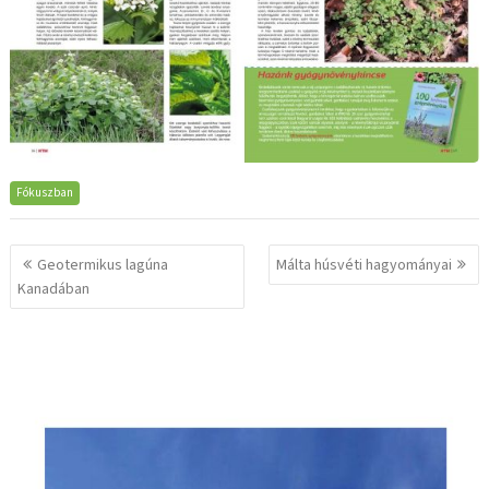
Fókuszban
Bejegyzés
Geotermikus lagúna
Málta húsvéti hagyományai
navigáció
Kanadában