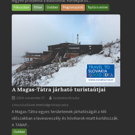
legyen probléma a Balatonnál. Kerékpáros...
Fókuszban
Itthon
Outdoor
Programajánló
Toptúra online
A Magas-Tátra járható turistaútjai
2024. november 27.
Szalontai Kriszta
A
a hozzászólások lehetősége kikapcsolva
A Magas-Tátra egyes területeinek járhatóságát a téli
Magas-
időszakban a lavinaveszély és hóviharok miatt korlátozzák.
Tátra
A TANAP...
járható
turistaútjai
Outdoor