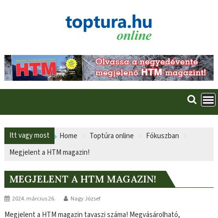
Skip
to
content
Itt vagy most
Home
Toptúra online
Fókuszban
Megjelent a HTM magazin!
MEGJELENT A HTM MAGAZIN!
2024. március 26.
Nagy József
Megjelent a HTM magazin tavaszi száma! Megvásárolható,