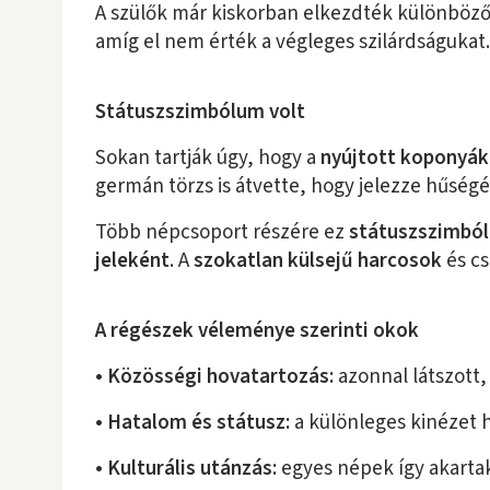
A szülők már kiskorban elkezdték különböz
amíg el nem érték a végleges szilárdságukat.
Státuszszimbólum volt
Sokan tartják úgy, hogy a
nyújtott koponyák
germán törzs is átvette, hogy jelezze hűségé
Több népcsoport részére ez
státuszszimbó
jeleként
. A
szokatlan külsejű harcosok
és cs
A régészek véleménye szerinti okok
• Közösségi hovatartozás:
azonnal látszott,
• Hatalom és státusz:
a különleges kinézet h
• Kulturális utánzás:
egyes népek így akartak