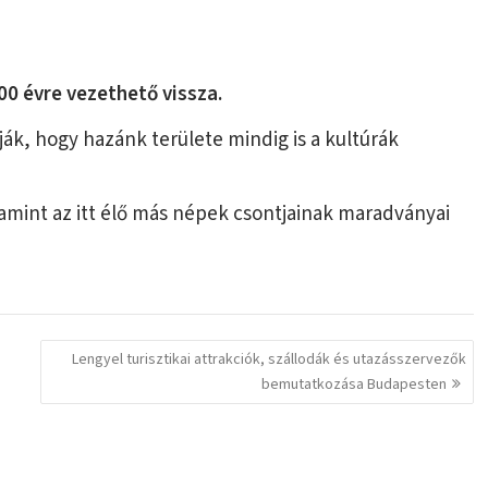
00 évre vezethető vissza.
ák, hogy hazánk területe mindig is a kultúrák
lamint az itt élő más népek csontjainak maradványai
Lengyel turisztikai attrakciók, szállodák és utazásszervezők
bemutatkozása Budapesten