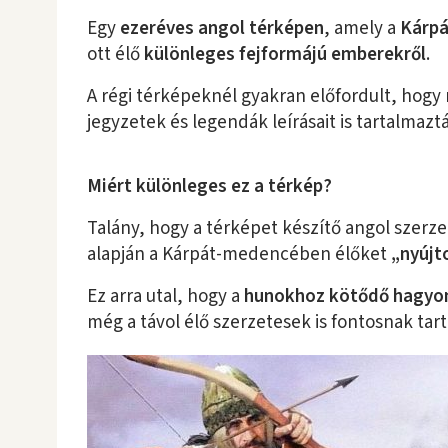
Egy
ezeréves angol térképen
, amely a
Kárpá
ott élő
különleges fejformájú emberekről
.
A régi térképeknél gyakran előfordult, hogy
jegyzetek és legendák leírásait is tartalmazt
Miért különleges ez a térkép?
Talány, hogy a térképet készítő angol szerz
alapján a Kárpát-medencében élőket
„nyújt
Ez arra utal, hogy a
hunokhoz kötődő hagy
még a távol élő szerzetesek is fontosnak tart