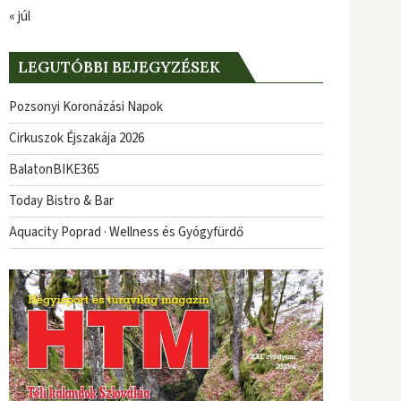
« júl
LEGUTÓBBI BEJEGYZÉSEK
Pozsonyi Koronázási Napok
Cirkuszok Éjszakája 2026
BalatonBIKE365
Today Bistro & Bar
Aquacity Poprad · Wellness és Gyógyfürdő