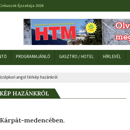
Cirkuszok Éjszakája 2026
NTŐ
PROGRAMAJÁNLÓ
GASZTRO / HOTEL
HÍRLEVÉL
középkori angol térkép hazánkról
RKÉP HAZÁNKRÓL
a Kárpát-medencében.