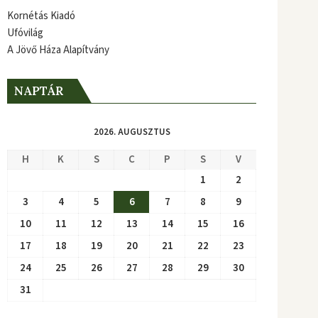
Kornétás Kiadó
Ufóvilág
A Jövő Háza Alapítvány
NAPTÁR
2026. AUGUSZTUS
H
K
S
C
P
S
V
1
2
3
4
5
6
7
8
9
10
11
12
13
14
15
16
17
18
19
20
21
22
23
24
25
26
27
28
29
30
31