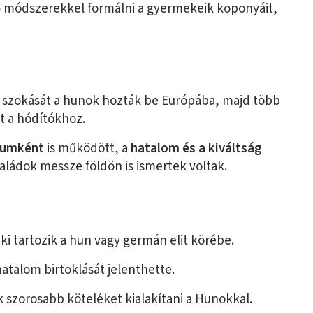
ő módszerekkel formálni a gyermekeik koponyáit,
szokását a hunok hozták be Európába, majd több
t a hódítókhoz.
lumként
is működött, a
hatalom és a kiváltság
aládok messze földön is ismertek voltak.
 ki tartozik a hun vagy germán elit körébe.
atalom birtoklását jelenthette.
 szorosabb köteléket kialakítani a Hunokkal.