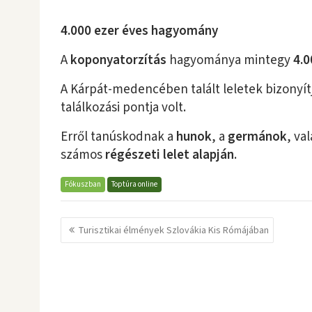
4.000 ezer éves hagyomány
A
koponyatorzítás
hagyománya mintegy
4.0
A Kárpát-medencében talált leletek bizonyítj
találkozási pontja volt.
Erről tanúskodnak a
hunok
, a
germánok
, va
számos
régészeti lelet alapján
.
Fókuszban
Toptúra online
Bejegyzés
Turisztikai élmények Szlovákia Kis Rómájában
navigáció