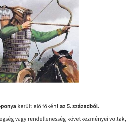
koponya
került elő főként
az 5. századból
.
tegség vagy rendellenesség következményei voltak,