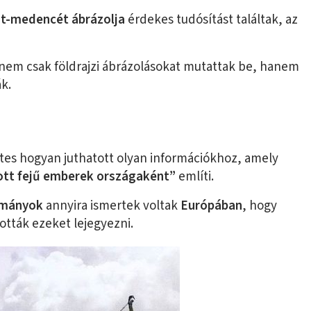
t-medencét ábrázolja
érdekes tudósítást találtak, az
 nem csak földrajzi ábrázolásokat mutattak be, hanem
ák.
etes hogyan juthatott olyan információkhoz, amely
ott fejű emberek országaként”
említi.
ományok
annyira ismertek voltak
Európában
, hogy
ották ezeket lejegyezni.