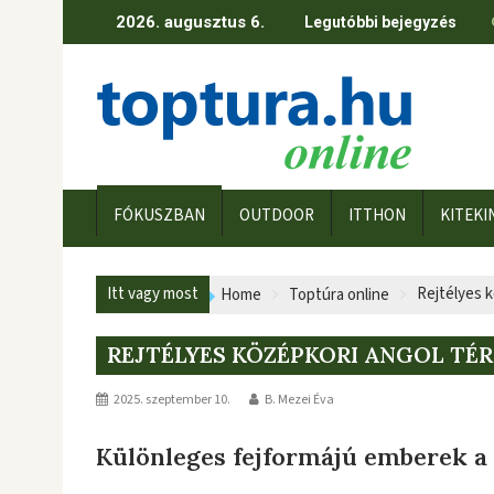
Skip
2026. augusztus 6.
Legutóbbi bejegyzés
to
content
FÓKUSZBAN
OUTDOOR
ITTHON
KITEKI
Itt vagy most
Rejtélyes 
Home
Toptúra online
REJTÉLYES KÖZÉPKORI ANGOL TÉ
2025. szeptember 10.
B. Mezei Éva
Különleges fejformájú emberek 