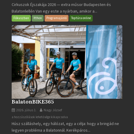
Cirkuszok Éjszakája 2026 — extra műsor Budapesten és
Éjszakája
Balatonlellén Van egy este a nyárban, amikor a...
2026
bejegyzéshez
Fókuszban
Itthon
Programajánló
Toptúra online
BalatonBIKE365
2026. július 1.
Nagy József
BalatonBIKE365
a hozzászólások lehetősége kikapcsolva
Húsz szálláshely, egy hálózat, egy a célja: hogy a bringád ne
bejegyzéshez
legyen probléma a Balatonnál. Kerékpáros...