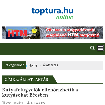
Skip
to
content
Itt vagy most
állattartás
Home
CÍMKE:
ÁLLATTARTÁS
Kutyafelügyelők ellenőrizhetik a
kutyásokat Bécsben
2024. január 4.
B. Mezei Éva