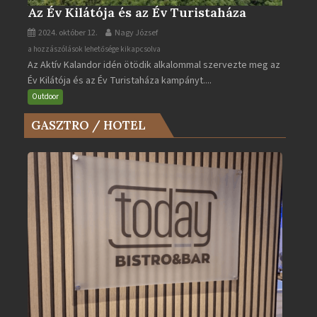
Az Év Kilátója és az Év Turistaháza
2024. október 12.
Nagy József
Az
a hozzászólások lehetősége kikapcsolva
Az Aktív Kalandor idén ötödik alkalommal szervezte meg az
Év
Év Kilátója és az Év Turistaháza kampányt....
Kilátója
és
Outdoor
az
GASZTRO / HOTEL
Év
Turistaháza
bejegyzéshez