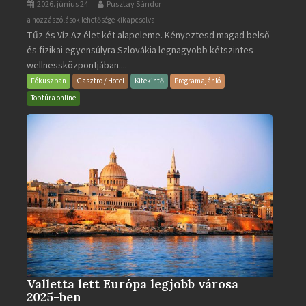
2026. június 24.
Pusztay Sándor
Aquacity
a hozzászólások lehetősége kikapcsolva
Tűz és Víz.Az élet két alapeleme. Kényeztesd magad belső
Poprad
és fizikai egyensúlyra Szlovákia legnagyobb kétszintes
·
wellnessközpontjában....
Wellness
és
Fókuszban
Gasztro / Hotel
Kitekintő
Programajánló
Gyógyfürdő
Toptúra online
bejegyzéshez
Valletta lett Európa legjobb városa
2025-ben