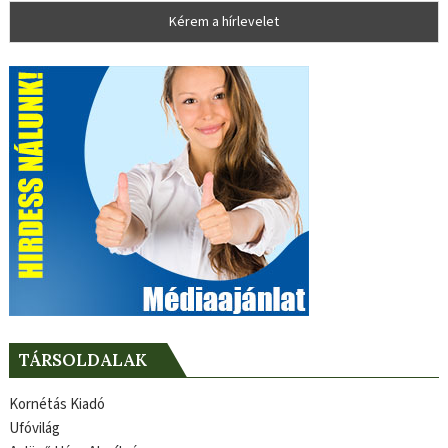
TÁRSOLDALAK
Kornétás Kiadó
Ufóvilág