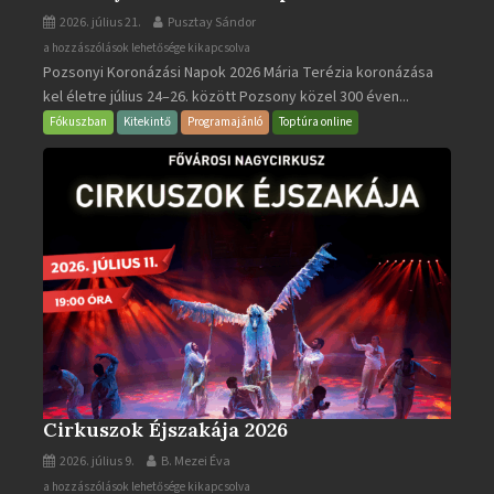
2026. július 21.
Pusztay Sándor
Pozsonyi
a hozzászólások lehetősége kikapcsolva
Pozsonyi Koronázási Napok 2026 Mária Terézia koronázása
Koronázási
kel életre július 24–26. között Pozsony közel 300 éven...
Napok
bejegyzéshez
Fókuszban
Kitekintő
Programajánló
Toptúra online
Cirkuszok Éjszakája 2026
2026. július 9.
B. Mezei Éva
Cirkuszok
a hozzászólások lehetősége kikapcsolva