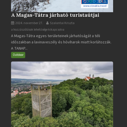
A Magas-Tátra járható turistaútjai
2024. november 27.
Szalontai Kriszta
A
a hozzászólások lehetősége kikapcsolva
A Magas-Tátra egyes területeinek járhatóságát a téli
Magas-
időszakban a lavinaveszély és hóviharok miatt korlátozzák.
Tátra
A TANAP...
járható
turistaútjai
Outdoor
bejegyzéshez