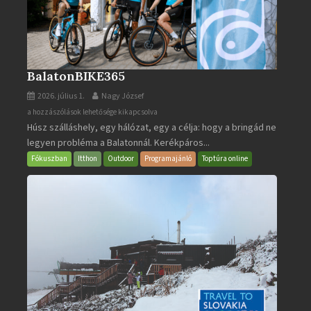
BalatonBIKE365
2026. július 1.
Nagy József
BalatonBIKE365
a hozzászólások lehetősége kikapcsolva
Húsz szálláshely, egy hálózat, egy a célja: hogy a bringád ne
bejegyzéshez
legyen probléma a Balatonnál. Kerékpáros...
Fókuszban
Itthon
Outdoor
Programajánló
Toptúra online