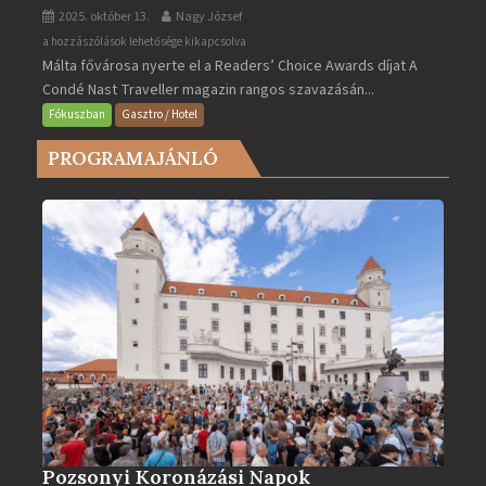
2025. október 13.
Nagy József
Valletta
a hozzászólások lehetősége kikapcsolva
Málta fővárosa nyerte el a Readers’ Choice Awards díjat A
lett
Condé Nast Traveller magazin rangos szavazásán...
Európa
legjobb
Fókuszban
Gasztro / Hotel
városa
PROGRAMAJÁNLÓ
2025-
ben
bejegyzéshez
Pozsonyi Koronázási Napok