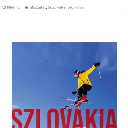
,
,
,
Kitekintő
állattartás
Bécs
kedvencek
kutya