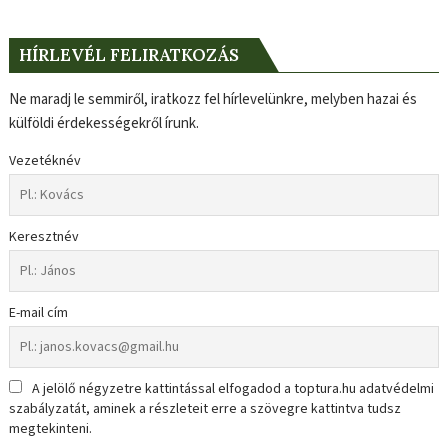
HÍRLEVÉL FELIRATKOZÁS
Ne maradj le semmiről, iratkozz fel hírlevelünkre, melyben hazai és
külföldi érdekességekről írunk.
Vezetéknév
Keresztnév
E-mail cím
A jelölő négyzetre kattintással elfogadod a toptura.hu adatvédelmi
szabályzatát, aminek a részleteit erre a szövegre kattintva tudsz
megtekinteni.