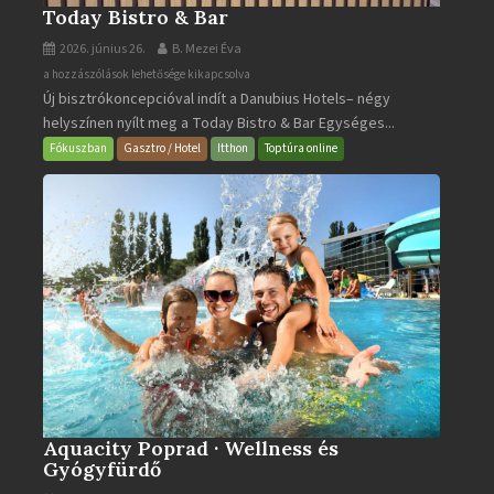
Today Bistro & Bar
2026. június 26.
B. Mezei Éva
Today
a hozzászólások lehetősége kikapcsolva
Új bisztrókoncepcióval indít a Danubius Hotels– négy
Bistro
helyszínen nyílt meg a Today Bistro & Bar Egységes...
&
Bar
Fókuszban
Gasztro / Hotel
Itthon
Toptúra online
bejegyzéshez
Aquacity Poprad · Wellness és
Gyógyfürdő