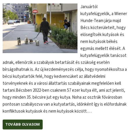
Januártól
kutyafelügyelők, a Wiener
Hunde-Team járja majd
Bécs közterületeit, hogy
elősegítsék kutyások és
nem kutyások békés
egymás mellett élését. A
kutyafelügyelők tanácsot
adnak, ellenőrzik a szabályok betartását és szükség esetén
bírságolhatnak is. Az új kezdeményezés célja, hogy nyomatékosítsa a
bécsi kutyatartók felé, hogy kedvencüket az állatvédelmi
törvényeknek és a városi állattartás szabályainak megfelelően kell
tartani.Bécsben 2022-ben csaknem 57 ezer kutya élt, ami azt jelenti,
hogy minden 35. bécsire jut egy kutya. Noha az osztrák fővárosban
pontosan szabályozva van a kutyatartás, időnként így is előfordulnak
konfliktusok kutyások és nem kutyások között.…
TOVÁBB OLVASOM