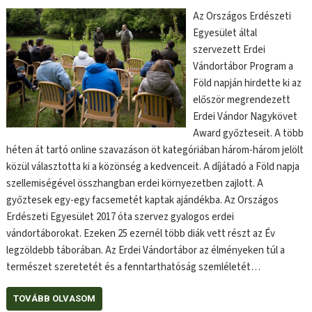
Az Országos Erdészeti
Egyesület által
szervezett Erdei
Vándortábor Program a
Föld napján hirdette ki az
először megrendezett
Erdei Vándor Nagykövet
Award győzteseit. A több
héten át tartó online szavazáson öt kategóriában három-három jelölt
közül választotta ki a közönség a kedvenceit. A díjátadó a Föld napja
szellemiségével összhangban erdei környezetben zajlott. A
győztesek egy-egy facsemetét kaptak ajándékba. Az Országos
Erdészeti Egyesület 2017 óta szervez gyalogos erdei
vándortáborokat. Ezeken 25 ezernél több diák vett részt az Év
legzöldebb táborában. Az Erdei Vándortábor az élményeken túl a
természet szeretetét és a fenntarthatóság szemléletét…
TOVÁBB OLVASOM