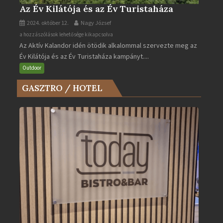
Az Év Kilátója és az Év Turistaháza
2024. október 12.
Nagy József
Az
a hozzászólások lehetősége kikapcsolva
Az Aktív Kalandor idén ötödik alkalommal szervezte meg az
Év
Év Kilátója és az Év Turistaháza kampányt....
Kilátója
és
Outdoor
az
GASZTRO / HOTEL
Év
Turistaháza
bejegyzéshez