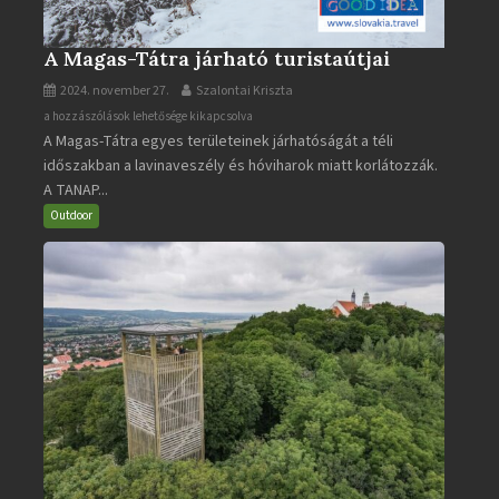
A Magas-Tátra járható turistaútjai
2024. november 27.
Szalontai Kriszta
A
a hozzászólások lehetősége kikapcsolva
A Magas-Tátra egyes területeinek járhatóságát a téli
Magas-
időszakban a lavinaveszély és hóviharok miatt korlátozzák.
Tátra
A TANAP...
járható
turistaútjai
Outdoor
bejegyzéshez