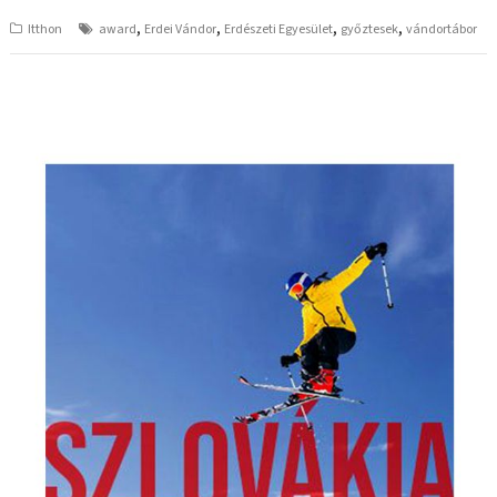
,
,
,
,
Itthon
award
Erdei Vándor
Erdészeti Egyesület
győztesek
vándortábor