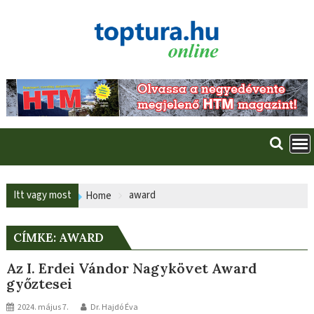
Skip
to
content
Itt vagy most
award
Home
CÍMKE:
AWARD
Az I. Erdei Vándor Nagykövet Award
győztesei
2024. május 7.
Dr. Hajdó Éva