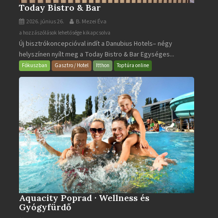
Today Bistro & Bar
2026. június 26.
B. Mezei Éva
Today
a hozzászólások lehetősége kikapcsolva
Új bisztrókoncepcióval indít a Danubius Hotels– négy
Bistro
helyszínen nyílt meg a Today Bistro & Bar Egységes...
&
Bar
Fókuszban
Gasztro / Hotel
Itthon
Toptúra online
bejegyzéshez
Aquacity Poprad · Wellness és
Gyógyfürdő