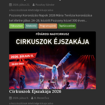
2026. július 21.
Pusztay Sándor
Pozsonyi
a hozzászólások lehetősége kikapcsolva
Pozsonyi Koronázási Napok 2026 Mária Terézia koronázása
Koronázási
kel életre július 24–26. között Pozsony közel 300 éven...
Napok
bejegyzéshez
Fókuszban
Kitekintő
Programajánló
Toptúra online
Cirkuszok Éjszakája 2026
2026. július 9.
B. Mezei Éva
Cirkuszok
a hozzászólások lehetősége kikapcsolva