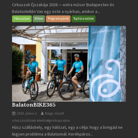
Cirkuszok Éjszakája 2026 — extra műsor Budapesten és
Éjszakája
Balatonlellén Van egy este a nyárban, amikor a...
2026
bejegyzéshez
Fókuszban
Itthon
Programajánló
Toptúra online
BalatonBIKE365
2026. július 1.
Nagy József
BalatonBIKE365
a hozzászólások lehetősége kikapcsolva
Húsz szálláshely, egy hálózat, egy a célja: hogy a bringád ne
bejegyzéshez
legyen probléma a Balatonnál. Kerékpáros...