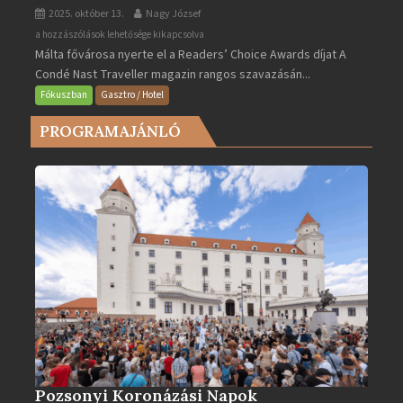
2025. október 13.
Nagy József
Valletta
a hozzászólások lehetősége kikapcsolva
Málta fővárosa nyerte el a Readers’ Choice Awards díjat A
lett
Condé Nast Traveller magazin rangos szavazásán...
Európa
legjobb
Fókuszban
Gasztro / Hotel
városa
PROGRAMAJÁNLÓ
2025-
ben
bejegyzéshez
Pozsonyi Koronázási Napok