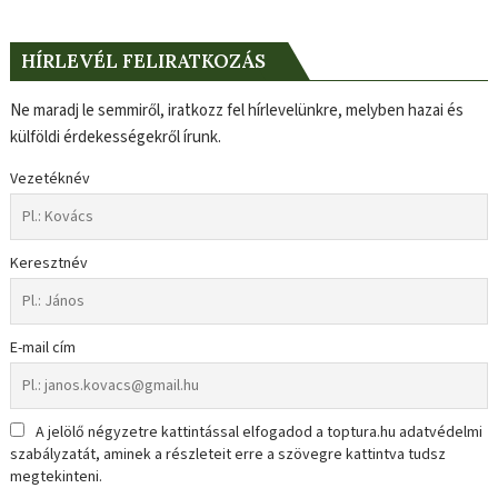
HÍRLEVÉL FELIRATKOZÁS
Ne maradj le semmiről, iratkozz fel hírlevelünkre, melyben hazai és
külföldi érdekességekről írunk.
Vezetéknév
Keresztnév
E-mail cím
A jelölő négyzetre kattintással elfogadod a toptura.hu adatvédelmi
szabályzatát, aminek a részleteit erre a szövegre kattintva tudsz
megtekinteni.