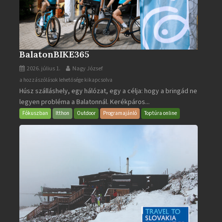
BalatonBIKE365
2026. július 1.
Nagy József
BalatonBIKE365
a hozzászólások lehetősége kikapcsolva
Húsz szálláshely, egy hálózat, egy a célja: hogy a bringád ne
bejegyzéshez
legyen probléma a Balatonnál. Kerékpáros...
Fókuszban
Itthon
Outdoor
Programajánló
Toptúra online