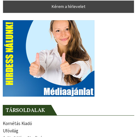
TÁRSOLDALAK
Kornétás Kiadó
Ufóvilág