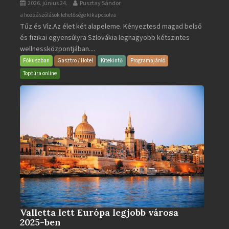
2026. június 24.
Pusztay Sándor
Aquacity
a hozzászólások lehetősége kikapcsolva
Tűz és Víz.Az élet két alapeleme. Kényeztesd magad belső
Poprad
és fizikai egyensúlyra Szlovákia legnagyobb kétszintes
·
wellnessközpontjában....
Wellness
és
Fókuszban
Gasztro / Hotel
Kitekintő
Programajánló
Gyógyfürdő
Toptúra online
bejegyzéshez
Valletta lett Európa legjobb városa
2025-ben