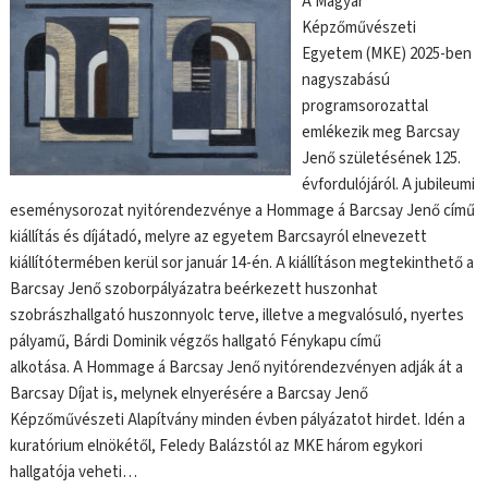
A Magyar
Képzőművészeti
Egyetem (MKE) 2025-ben
nagyszabású
programsorozattal
emlékezik meg Barcsay
Jenő születésének 125.
évfordulójáról. A jubileumi
eseménysorozat nyitórendezvénye a Hommage á Barcsay Jenő című
kiállítás és díjátadó, melyre az egyetem Barcsayról elnevezett
kiállítótermében kerül sor január 14-én. A kiállításon megtekinthető a
Barcsay Jenő szoborpályázatra beérkezett huszonhat
szobrászhallgató huszonnyolc terve, illetve a megvalósuló, nyertes
pályamű, Bárdi Dominik végzős hallgató Fénykapu című
alkotása. A Hommage á Barcsay Jenő nyitórendezvényen adják át a
Barcsay Díjat is, melynek elnyerésére a Barcsay Jenő
Képzőművészeti Alapítvány minden évben pályázatot hirdet. Idén a
kuratórium elnökétől, Feledy Balázstól az MKE három egykori
hallgatója veheti…