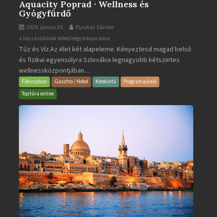
Aquacity Poprad · Wellness és
Gyógyfürdő
2026. június 24.
Pusztay Sándor
Aquacity
a hozzászólások lehetősége kikapcsolva
Tűz és Víz.Az élet két alapeleme. Kényeztesd magad belső
Poprad
és fizikai egyensúlyra Szlovákia legnagyobb kétszintes
·
wellnessközpontjában....
Wellness
és
Fókuszban
Gasztro / Hotel
Kitekintő
Programajánló
Gyógyfürdő
Toptúra online
bejegyzéshez