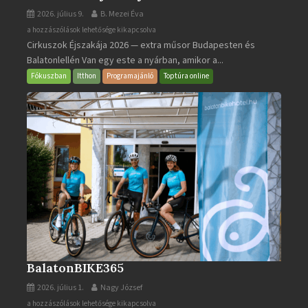
2026. július 9.
B. Mezei Éva
Cirkuszok
a hozzászólások lehetősége kikapcsolva
Cirkuszok Éjszakája 2026 — extra műsor Budapesten és
Éjszakája
Balatonlellén Van egy este a nyárban, amikor a...
2026
bejegyzéshez
Fókuszban
Itthon
Programajánló
Toptúra online
BalatonBIKE365
2026. július 1.
Nagy József
BalatonBIKE365
a hozzászólások lehetősége kikapcsolva