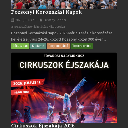
Pozsonyi Koronázási Napok
2026. július 21.
Pusztay Sándor
Pozsonyi
a hozzászólások lehetősége kikapcsolva
Pozsonyi Koronázási Napok 2026 Mária Terézia koronázása
Koronázási
kel életre július 24–26. között Pozsony közel 300 éven...
Napok
bejegyzéshez
Fókuszban
Kitekintő
Programajánló
Toptúra online
Cirkuszok Éjszakája 2026