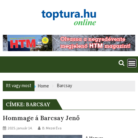
Skip
to
content
Itt vagy most
Barcsay
Home
CÍMKE:
BARCSAY
Hommage á Barcsay Jenő
2025. január 14.
B. Mezei Éva