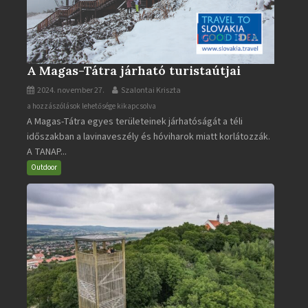
A Magas-Tátra járható turistaútjai
2024. november 27.
Szalontai Kriszta
A
a hozzászólások lehetősége kikapcsolva
A Magas-Tátra egyes területeinek járhatóságát a téli
Magas-
időszakban a lavinaveszély és hóviharok miatt korlátozzák.
Tátra
A TANAP...
járható
turistaútjai
Outdoor
bejegyzéshez