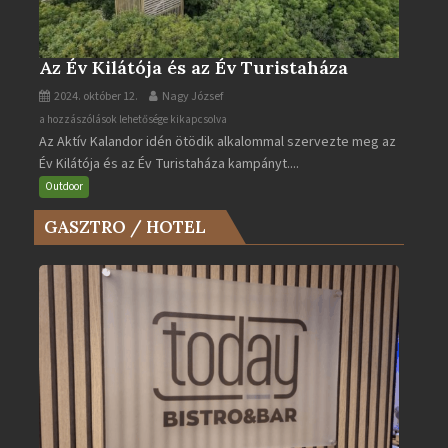
Az Év Kilátója és az Év Turistaháza
2024. október 12.
Nagy József
Az
a hozzászólások lehetősége kikapcsolva
Az Aktív Kalandor idén ötödik alkalommal szervezte meg az
Év
Év Kilátója és az Év Turistaháza kampányt....
Kilátója
és
Outdoor
az
GASZTRO / HOTEL
Év
Turistaháza
bejegyzéshez