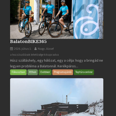
BalatonBIKE365
2026. július 1.
Nagy József
BalatonBIKE365
a hozzászólások lehetősége kikapcsolva
Húsz szálláshely, egy hálózat, egy a célja: hogy a bringád ne
bejegyzéshez
legyen probléma a Balatonnál. Kerékpáros...
Fókuszban
Itthon
Outdoor
Programajánló
Toptúra online