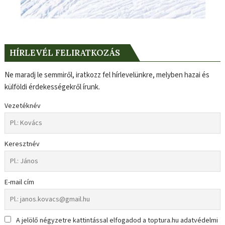
HÍRLEVÉL FELIRATKOZÁS
Ne maradj le semmiről, iratkozz fel hírlevelünkre, melyben hazai és
külföldi érdekességekről írunk.
Vezetéknév
Keresztnév
E-mail cím
A jelölő négyzetre kattintással elfogadod a toptura.hu adatvédelmi