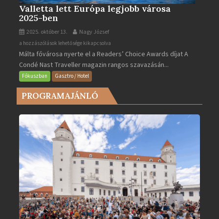
Valletta lett Európa legjobb városa
2025-ben
2025. október 13.
Nagy József
Valletta
a hozzászólások lehetősége kikapcsolva
Málta fővárosa nyerte el a Readers’ Choice Awards díjat A
lett
Condé Nast Traveller magazin rangos szavazásán...
Európa
legjobb
Fókuszban
Gasztro / Hotel
városa
PROGRAMAJÁNLÓ
2025-
ben
bejegyzéshez