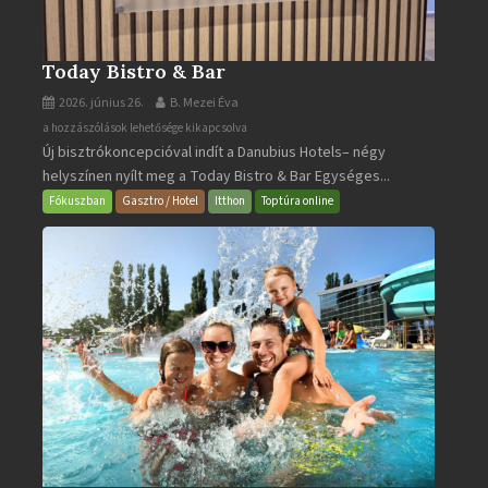
Today Bistro & Bar
2026. június 26.
B. Mezei Éva
Today
a hozzászólások lehetősége kikapcsolva
Új bisztrókoncepcióval indít a Danubius Hotels– négy
Bistro
helyszínen nyílt meg a Today Bistro & Bar Egységes...
&
Bar
Fókuszban
Gasztro / Hotel
Itthon
Toptúra online
bejegyzéshez