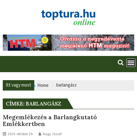
Skip
to
content
Itt vagy most
barlangász
Home
CÍMKE:
BARLANGÁSZ
Megemlékezés a Barlangkutató
Emlékkertben
2024. október 29.
Nagy József