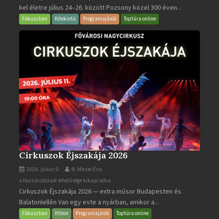
kel életre július 24–26. között Pozsony közel 300 éven...
Napok
bejegyzéshez
Fókuszban
Kitekintő
Programajánló
Toptúra online
Cirkuszok Éjszakája 2026
2026. július 9.
B. Mezei Éva
Cirkuszok
a hozzászólások lehetősége kikapcsolva
Cirkuszok Éjszakája 2026 — extra műsor Budapesten és
Éjszakája
Balatonlellén Van egy este a nyárban, amikor a...
2026
bejegyzéshez
Fókuszban
Itthon
Programajánló
Toptúra online