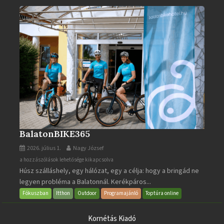
BalatonBIKE365
2026. július 1.
Nagy József
BalatonBIKE365
a hozzászólások lehetősége kikapcsolva
Húsz szálláshely, egy hálózat, egy a célja: hogy a bringád ne
bejegyzéshez
legyen probléma a Balatonnál. Kerékpáros...
Fókuszban
Itthon
Outdoor
Programajánló
Toptúra online
Kornétás Kiadó