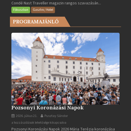
Condé Nast Traveller magazin rangos szavazásán...
Európa
legjobb
Fókuszban
Gasztro / Hotel
városa
PROGRAMAJÁNLÓ
2025-
ben
bejegyzéshez
Pozsonyi Koronázási Napok
2026. július 21.
Pusztay Sándor
Pozsonyi
a hozzászólások lehetősége kikapcsolva
Pozsonyi Koronázási Napok 2026 Mária Terézia koronázása
Koronázási