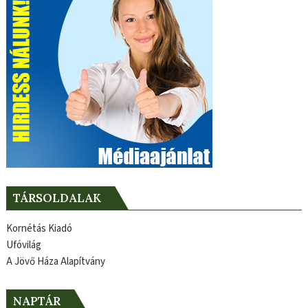
TÁRSOLDALAK
Kornétás Kiadó
Ufóvilág
A Jövő Háza Alapítvány
NAPTÁR