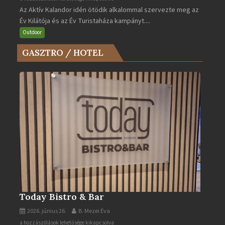
Az Aktív Kalandor idén ötödik alkalommal szervezte meg az
Év
Év Kilátója és az Év Turistaháza kampányt....
Kilátója
és
Outdoor
az
GASZTRO / HOTEL
Év
Turistaháza
bejegyzéshez
Today Bistro & Bar
2026. június 26.
B. Mezei Éva
Today
a hozzászólások lehetősége kikapcsolva