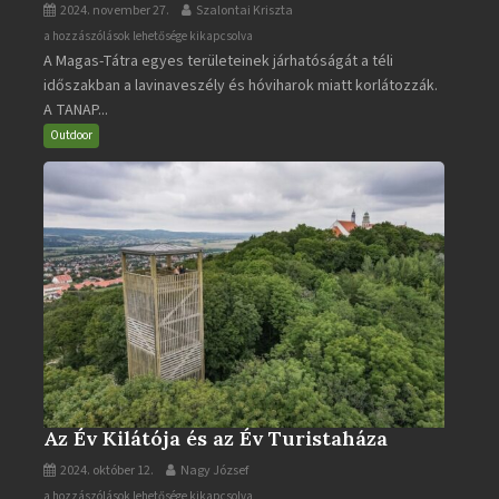
2024. november 27.
Szalontai Kriszta
A
a hozzászólások lehetősége kikapcsolva
A Magas-Tátra egyes területeinek járhatóságát a téli
Magas-
időszakban a lavinaveszély és hóviharok miatt korlátozzák.
Tátra
A TANAP...
járható
turistaútjai
Outdoor
bejegyzéshez
Az Év Kilátója és az Év Turistaháza
2024. október 12.
Nagy József
Az
a hozzászólások lehetősége kikapcsolva