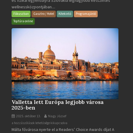
és fizikai egyensúlyra Szlovákia legnagyobb kétszintes
·
wellnessközpontjában....
Wellness
és
Fókuszban
Gasztro / Hotel
Kitekintő
Programajánló
Gyógyfürdő
Toptúra online
bejegyzéshez
Valletta lett Európa legjobb városa
2025-ben
2025. október 13.
Nagy József
Valletta
a hozzászólások lehetősége kikapcsolva
Málta fővárosa nyerte el a Readers’ Choice Awards díjat A
lett