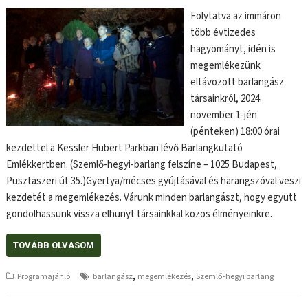
Folytatva az immáron
több évtizedes
hagyományt, idén is
megemlékezünk
eltávozott barlangász
társainkról, 2024.
november 1-jén
(pénteken) 18:00 órai
kezdettel a Kessler Hubert Parkban lévő Barlangkutató
Emlékkertben. (Szemlő-hegyi-barlang felszíne – 1025 Budapest,
Pusztaszeri út 35.)Gyertya/mécses gyújtásával és harangszóval veszi
kezdetét a megemlékezés. Várunk minden barlangászt, hogy együtt
gondolhassunk vissza elhunyt társainkkal közös élményeinkre.
TOVÁBB OLVASOM
,
,
Programajánló
barlangász
megemlékezés
Szemlő-hegyi barlang