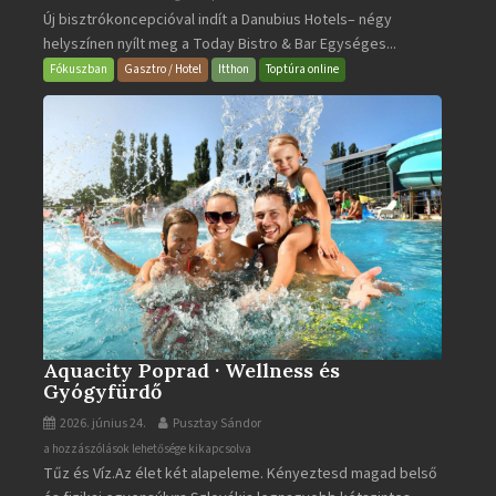
Új bisztrókoncepcióval indít a Danubius Hotels– négy
Bistro
helyszínen nyílt meg a Today Bistro & Bar Egységes...
&
Bar
Fókuszban
Gasztro / Hotel
Itthon
Toptúra online
bejegyzéshez
Aquacity Poprad · Wellness és
Gyógyfürdő
2026. június 24.
Pusztay Sándor
Aquacity
a hozzászólások lehetősége kikapcsolva
Tűz és Víz.Az élet két alapeleme. Kényeztesd magad belső
Poprad