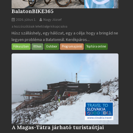
BalatonBIKE365
2026. július 1.
Nagy József
BalatonBIKE365
a hozzászólások lehetősége kikapcsolva
Húsz szálláshely, egy hálózat, egy a célja: hogy a bringád ne
bejegyzéshez
legyen probléma a Balatonnál. Kerékpáros...
Fókuszban
Itthon
Outdoor
Programajánló
Toptúra online
A Magas-Tátra járható turistaútjai