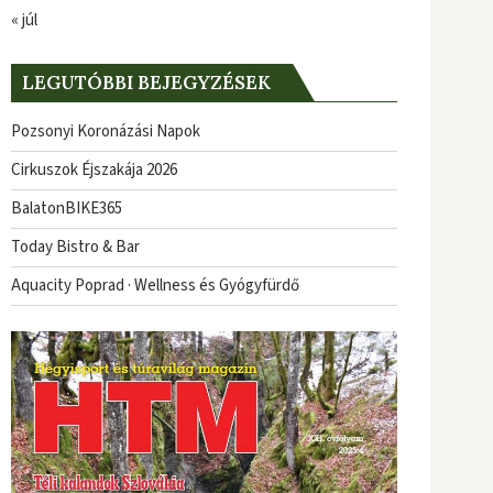
« júl
LEGUTÓBBI BEJEGYZÉSEK
Pozsonyi Koronázási Napok
Cirkuszok Éjszakája 2026
BalatonBIKE365
Today Bistro & Bar
Aquacity Poprad · Wellness és Gyógyfürdő