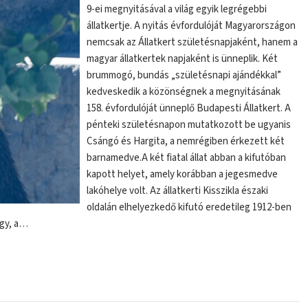
9-ei megnyitásával a világ egyik legrégebbi
állatkertje. A nyitás évfordulóját Magyarországon
nemcsak az Állatkert születésnapjaként, hanem a
magyar állatkertek napjaként is ünneplik. Két
brummogó, bundás „születésnapi ajándékkal”
kedveskedik a közönségnek a megnyitásának
158. évfordulóját ünneplő Budapesti Állatkert. A
pénteki születésnapon mutatkozott be ugyanis
Csángó és Hargita, a nemrégiben érkezett két
barnamedve.A két fiatal állat abban a kifutóban
kapott helyet, amely korábban a jegesmedve
lakóhelye volt. Az állatkerti Kisszikla északi
oldalán elhelyezkedő kifutó eredetileg 1912-ben
agy, a…