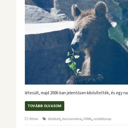
létesült, majd 2006-ban jelentősen kibővítették, és egy n
TOVÁBB OLVASOM
,
,
,
Itthon
állatkert
barnamedve
FÁNK
születésnap