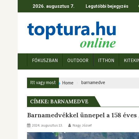
Skip
2026. augusztus 7.
Legutóbbi bejegyzés
to
content
FÓKUSZBAN
OUTDOOR
ITTHON
KITEKI
Itt vagy most
barnamedve
Home
CÍMKE:
BARNAMEDVE
Barnamedvékkel ünnepel a 158 éves 
2024. augusztus 13.
Nagy József