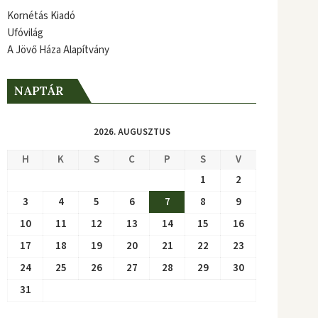
Kornétás Kiadó
Ufóvilág
A Jövő Háza Alapítvány
NAPTÁR
2026. AUGUSZTUS
H
K
S
C
P
S
V
1
2
3
4
5
6
7
8
9
10
11
12
13
14
15
16
17
18
19
20
21
22
23
24
25
26
27
28
29
30
31