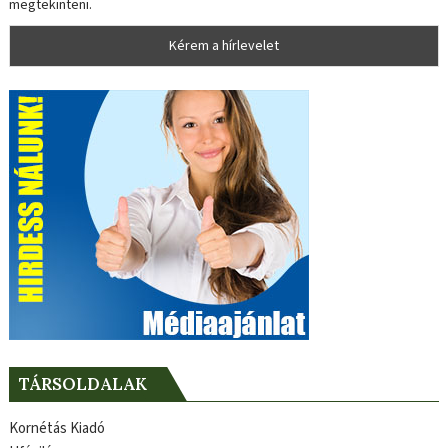
megtekinteni.
TÁRSOLDALAK
Kornétás Kiadó