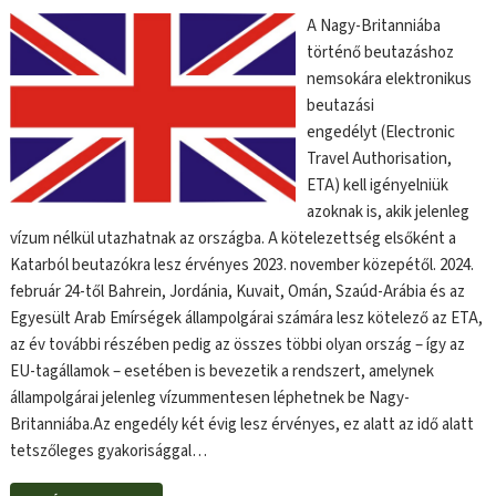
A Nagy-Britanniába
történő beutazáshoz
nemsokára elektronikus
beutazási
engedélyt (Electronic
Travel Authorisation,
ETA) kell igényelniük
azoknak is, akik jelenleg
vízum nélkül utazhatnak az országba. A kötelezettség elsőként a
Katarból beutazókra lesz érvényes 2023. november közepétől. 2024.
február 24-től Bahrein, Jordánia, Kuvait, Omán, Szaúd-Arábia és az
Egyesült Arab Emírségek állampolgárai számára lesz kötelező az ETA,
az év további részében pedig az összes többi olyan ország – így az
EU-tagállamok – esetében is bevezetik a rendszert, amelynek
állampolgárai jelenleg vízummentesen léphetnek be Nagy-
Britanniába.Az engedély két évig lesz érvényes, ez alatt az idő alatt
tetszőleges gyakorisággal…