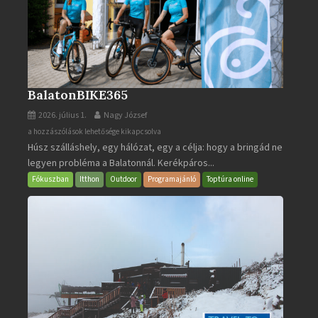
BalatonBIKE365
2026. július 1.
Nagy József
BalatonBIKE365
a hozzászólások lehetősége kikapcsolva
Húsz szálláshely, egy hálózat, egy a célja: hogy a bringád ne
bejegyzéshez
legyen probléma a Balatonnál. Kerékpáros...
Fókuszban
Itthon
Outdoor
Programajánló
Toptúra online