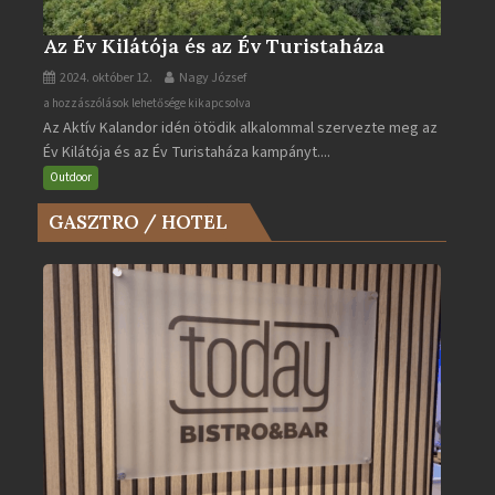
Az Év Kilátója és az Év Turistaháza
2024. október 12.
Nagy József
Az
a hozzászólások lehetősége kikapcsolva
Az Aktív Kalandor idén ötödik alkalommal szervezte meg az
Év
Év Kilátója és az Év Turistaháza kampányt....
Kilátója
és
Outdoor
az
GASZTRO / HOTEL
Év
Turistaháza
bejegyzéshez