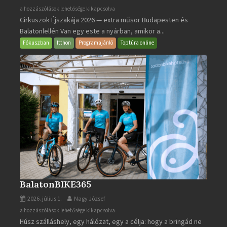
Cirkuszok
a hozzászólások lehetősége kikapcsolva
Cirkuszok Éjszakája 2026 — extra műsor Budapesten és
Éjszakája
Balatonlellén Van egy este a nyárban, amikor a...
2026
bejegyzéshez
Fókuszban
Itthon
Programajánló
Toptúra online
BalatonBIKE365
2026. július 1.
Nagy József
BalatonBIKE365
a hozzászólások lehetősége kikapcsolva
Húsz szálláshely, egy hálózat, egy a célja: hogy a bringád ne
bejegyzéshez