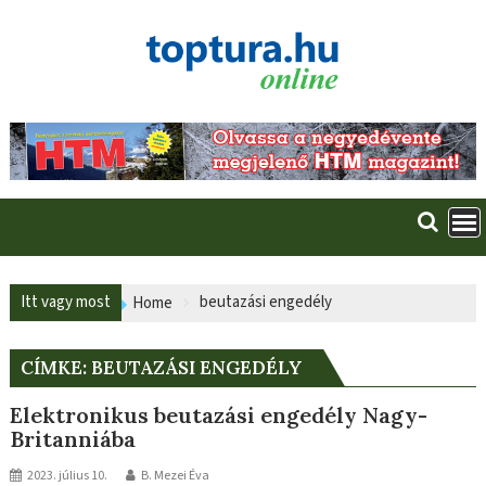
Skip
to
content
Itt vagy most
beutazási engedély
Home
CÍMKE:
BEUTAZÁSI ENGEDÉLY
Elektronikus beutazási engedély Nagy-
Britanniába
2023. július 10.
B. Mezei Éva