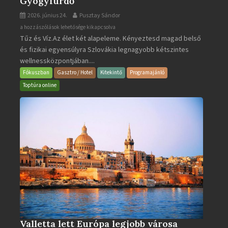
Gyógyfürdő
2026. június 24.
Pusztay Sándor
Aquacity
a hozzászólások lehetősége kikapcsolva
Tűz és Víz.Az élet két alapeleme. Kényeztesd magad belső
Poprad
és fizikai egyensúlyra Szlovákia legnagyobb kétszintes
·
wellnessközpontjában....
Wellness
és
Fókuszban
Gasztro / Hotel
Kitekintő
Programajánló
Gyógyfürdő
Toptúra online
bejegyzéshez
Valletta lett Európa legjobb városa