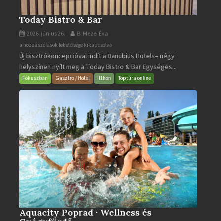
Today Bistro & Bar
2026. június 26.
B. Mezei Éva
Today
a hozzászólások lehetősége kikapcsolva
Új bisztrókoncepcióval indít a Danubius Hotels– négy
Bistro
helyszínen nyílt meg a Today Bistro & Bar Egységes...
&
Bar
Fókuszban
Gasztro / Hotel
Itthon
Toptúra online
bejegyzéshez
Aquacity Poprad · Wellness és