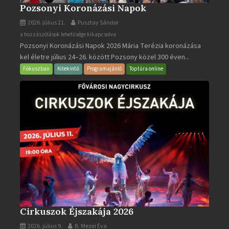
Pozsonyi Koronázási Napok
2026. július 21.
Pusztay Sándor
Pozsonyi
a hozzászólások lehetősége kikapcsolva
Pozsonyi Koronázási Napok 2026 Mária Terézia koronázása
Koronázási
kel életre július 24–26. között Pozsony közel 300 éven...
Napok
bejegyzéshez
Fókuszban
Kitekintő
Programajánló
Toptúra online
Cirkuszok Éjszakája 2026
2026. július 9.
B. Mezei Éva