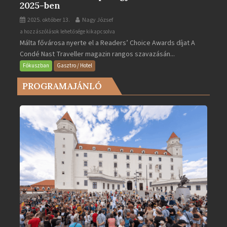
2025-ben
2025. október 13.
Nagy József
Valletta
a hozzászólások lehetősége kikapcsolva
Málta fővárosa nyerte el a Readers’ Choice Awards díjat A
lett
Condé Nast Traveller magazin rangos szavazásán...
Európa
legjobb
Fókuszban
Gasztro / Hotel
városa
PROGRAMAJÁNLÓ
2025-
ben
bejegyzéshez