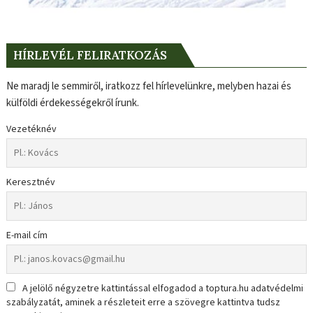
HÍRLEVÉL FELIRATKOZÁS
Ne maradj le semmiről, iratkozz fel hírlevelünkre, melyben hazai és
külföldi érdekességekről írunk.
Vezetéknév
Keresztnév
E-mail cím
A jelölő négyzetre kattintással elfogadod a toptura.hu adatvédelmi
szabályzatát, aminek a részleteit erre a szövegre kattintva tudsz