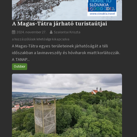
A Magas-Tátra járható turistaútjai
2024. november 27.
Szalontai Kriszta
A
a hozzászólások lehetősége kikapcsolva
A Magas-Tátra egyes területeinek járhatóságát a téli
Magas-
időszakban a lavinaveszély és hóviharok miatt korlátozzák.
Tátra
A TANAP...
járható
turistaútjai
Outdoor
bejegyzéshez