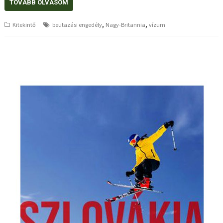
TOVÁBB OLVASOM
,
,
Kitekintő
beutazási engedély
Nagy-Britannia
vízum