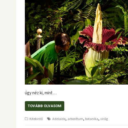
úgy néz ki, mint…
TOVÁBB OLVASOM
,
,
,
Kitekintő
Adelaide
arborétum
botanika
virág