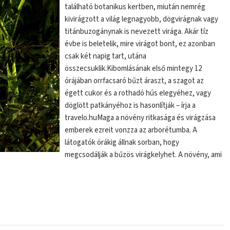
található botanikus kertben, miután nemrég
kivirágzott a világ legnagyobb, dögvirágnak vagy
titánbuzogánynak is nevezett virága. Akár tíz
évbe is beletelik, mire virágot bont, ez azonban
csak két napig tart, utána
összecsuklik.Kibomlásának első mintegy 12
órájában orrfacsaró bűzt áraszt, a szagot az
égett cukor és a rothadó hús elegyéhez, vagy
döglött patkányéhoz is hasonlítják – írja a
travelo.huMaga a növény ritkasága és virágzása
emberek ezreit vonzza az arborétumba. A
látogatók órákig állnak sorban, hogy
megcsodálják a bűzös virágkelyhet. A növény, ami