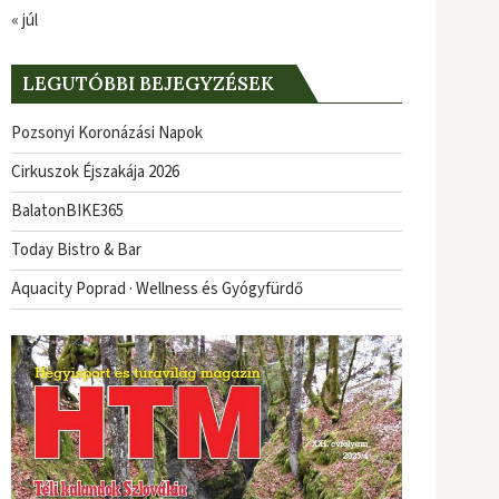
« júl
LEGUTÓBBI BEJEGYZÉSEK
Pozsonyi Koronázási Napok
Cirkuszok Éjszakája 2026
BalatonBIKE365
Today Bistro & Bar
Aquacity Poprad · Wellness és Gyógyfürdő