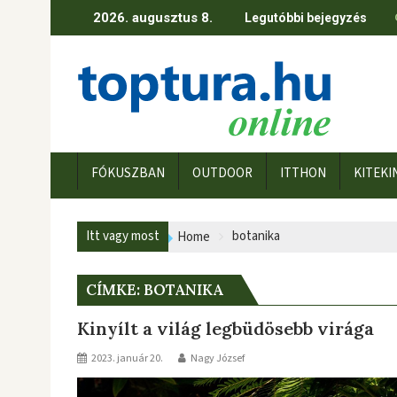
Skip
2026. augusztus 8.
Legutóbbi bejegyzés
to
content
FÓKUSZBAN
OUTDOOR
ITTHON
KITEKI
Itt vagy most
botanika
Home
CÍMKE:
BOTANIKA
Kinyílt a világ legbüdösebb virága
2023. január 20.
Nagy József