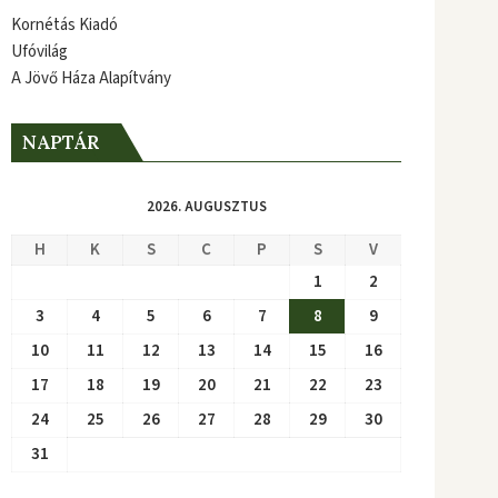
Kornétás Kiadó
Ufóvilág
A Jövő Háza Alapítvány
NAPTÁR
2026. AUGUSZTUS
H
K
S
C
P
S
V
1
2
3
4
5
6
7
8
9
10
11
12
13
14
15
16
17
18
19
20
21
22
23
24
25
26
27
28
29
30
31