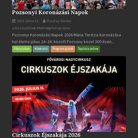
Pozsonyi Koronázási Napok
2026. július 21.
Pusztay Sándor
Pozsonyi
a hozzászólások lehetősége kikapcsolva
Pozsonyi Koronázási Napok 2026 Mária Terézia koronázása
Koronázási
kel életre július 24–26. között Pozsony közel 300 éven...
Napok
bejegyzéshez
Fókuszban
Kitekintő
Programajánló
Toptúra online
Cirkuszok Éjszakája 2026