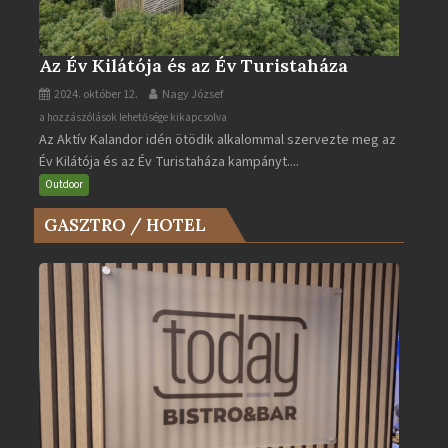
Az Év Kilátója és az Év Turistaháza
2024. október 12.
Nagy József
Az
a hozzászólások lehetősége kikapcsolva
Az Aktív Kalandor idén ötödik alkalommal szervezte meg az
Év
Év Kilátója és az Év Turistaháza kampányt....
Kilátója
és
Outdoor
az
GASZTRO / HOTEL
Év
Turistaháza
bejegyzéshez