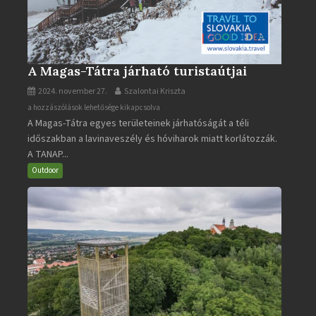
A Magas-Tátra járható turistaútjai
2024. november 27.
Szalontai Kriszta
A
a hozzászólások lehetősége kikapcsolva
A Magas-Tátra egyes területeinek járhatóságát a téli
Magas-
időszakban a lavinaveszély és hóviharok miatt korlátozzák.
Tátra
A TANAP...
járható
turistaútjai
Outdoor
bejegyzéshez