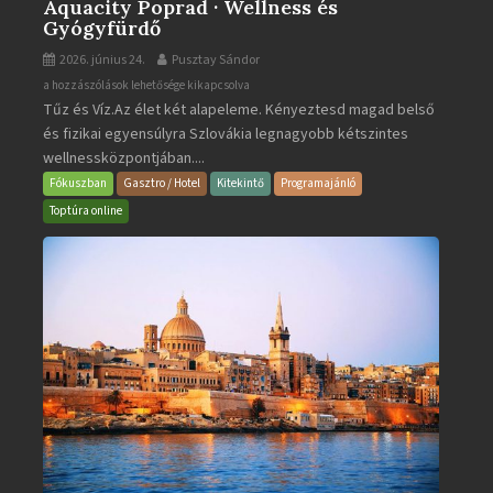
Aquacity Poprad · Wellness és
Gyógyfürdő
2026. június 24.
Pusztay Sándor
Aquacity
a hozzászólások lehetősége kikapcsolva
Tűz és Víz.Az élet két alapeleme. Kényeztesd magad belső
Poprad
és fizikai egyensúlyra Szlovákia legnagyobb kétszintes
·
wellnessközpontjában....
Wellness
és
Fókuszban
Gasztro / Hotel
Kitekintő
Programajánló
Gyógyfürdő
Toptúra online
bejegyzéshez