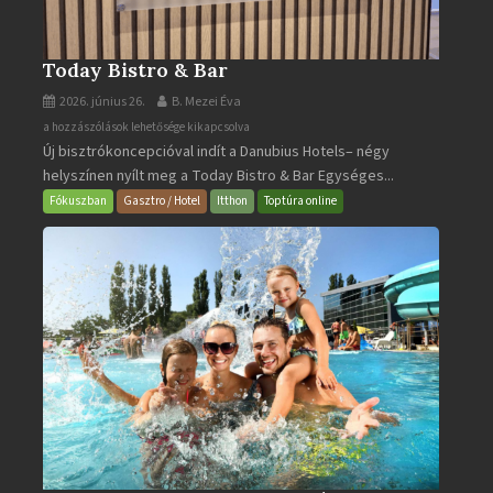
Today Bistro & Bar
2026. június 26.
B. Mezei Éva
Today
a hozzászólások lehetősége kikapcsolva
Új bisztrókoncepcióval indít a Danubius Hotels– négy
Bistro
helyszínen nyílt meg a Today Bistro & Bar Egységes...
&
Bar
Fókuszban
Gasztro / Hotel
Itthon
Toptúra online
bejegyzéshez