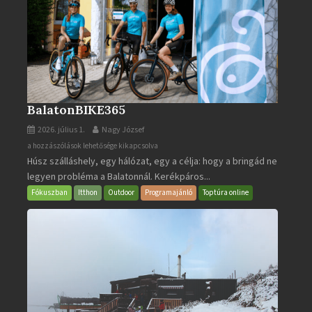
BalatonBIKE365
2026. július 1.
Nagy József
BalatonBIKE365
a hozzászólások lehetősége kikapcsolva
Húsz szálláshely, egy hálózat, egy a célja: hogy a bringád ne
bejegyzéshez
legyen probléma a Balatonnál. Kerékpáros...
Fókuszban
Itthon
Outdoor
Programajánló
Toptúra online