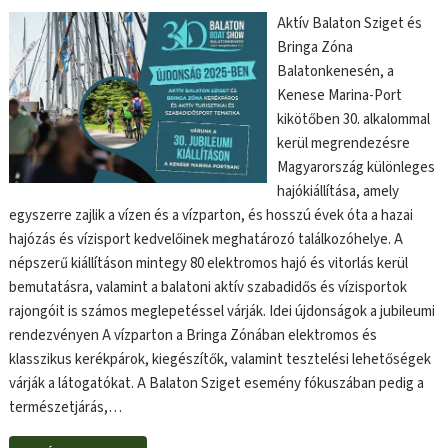
Aktív Balaton Sziget és
Bringa Zóna
Balatonkenesén, a
Kenese Marina-Port
kikötőben 30. alkalommal
kerül megrendezésre
Magyarország különleges
hajókiállítása, amely
egyszerre zajlik a vízen és a vízparton, és hosszú évek óta a hazai
hajózás és vízisport kedvelőinek meghatározó találkozóhelye. A
népszerű kiállításon mintegy 80 elektromos hajó és vitorlás kerül
bemutatásra, valamint a balatoni aktív szabadidős és vízisportok
rajongóit is számos meglepetéssel várják. Idei újdonságok a jubileumi
rendezvényen A vízparton a Bringa Zónában elektromos és
klasszikus kerékpárok, kiegészítők, valamint tesztelési lehetőségek
várják a látogatókat. A Balaton Sziget esemény fókuszában pedig a
természetjárás,…