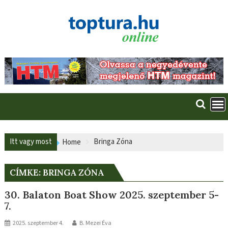
Skip
to
content
Itt vagy most
Bringa Zóna
Home
CÍMKE:
BRINGA ZÓNA
30. Balaton Boat Show 2025. szeptember 5-
7.
2025. szeptember 4.
B. Mezei Éva