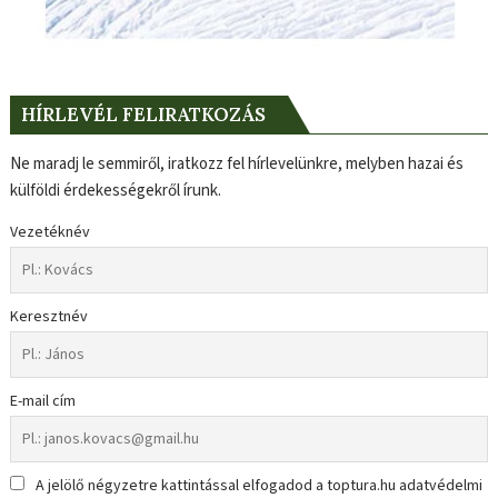
HÍRLEVÉL FELIRATKOZÁS
Ne maradj le semmiről, iratkozz fel hírlevelünkre, melyben hazai és
külföldi érdekességekről írunk.
Vezetéknév
Keresztnév
E-mail cím
A jelölő négyzetre kattintással elfogadod a toptura.hu adatvédelmi