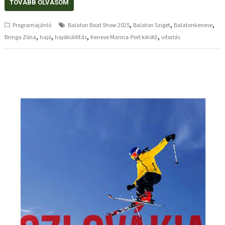
TOVÁBB OLVASOM
,
,
,
Programajánló
Balaton Boat Show 2025
Balaton Sziget
Balatonkenese
,
,
,
,
Bringa Zóna
hajó
hajókiállítás
Kenese Marina-Port kikötő
vitorlás