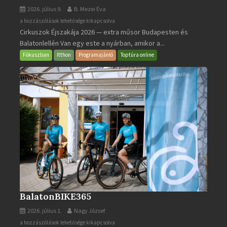
2026. július 9.
B. Mezei Éva
Cirkuszok
a hozzászólások lehetősége kikapcsolva
Cirkuszok Éjszakája 2026 — extra műsor Budapesten és
Éjszakája
Balatonlellén Van egy este a nyárban, amikor a...
2026
bejegyzéshez
Fókuszban
Itthon
Programajánló
Toptúra online
BalatonBIKE365
2026. július 1.
Nagy József
BalatonBIKE365
a hozzászólások lehetősége kikapcsolva