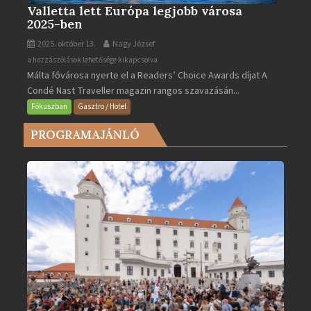
Valletta lett Európa legjobb városa
2025-ben
2025. október 13.
Nagy József
Valletta
a hozzászólások lehetősége kikapcsolva
Málta fővárosa nyerte el a Readers’ Choice Awards díjat A
lett
Condé Nast Traveller magazin rangos szavazásán...
Európa
legjobb
Fókuszban
Gasztro / Hotel
városa
PROGRAMAJÁNLÓ
2025-
ben
bejegyzéshez